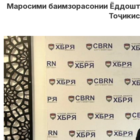
Маросими баимзорасонии Ёддошти ҳ
Тоҷикис