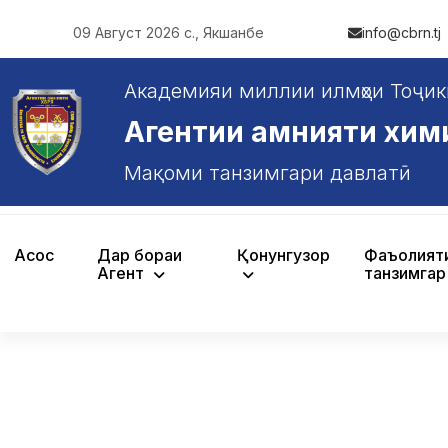
09 Август 2026 с., Якшанбе
info@cbrn.tj
Академияи миллии илмҳои Тоҷик
Агентии амнияти химияв
Мақоми танзимгари давлатӣ
Асосӣ
Дар бораи
Қонунгузорӣ
Фаъолият
Агентӣ
танзимгар