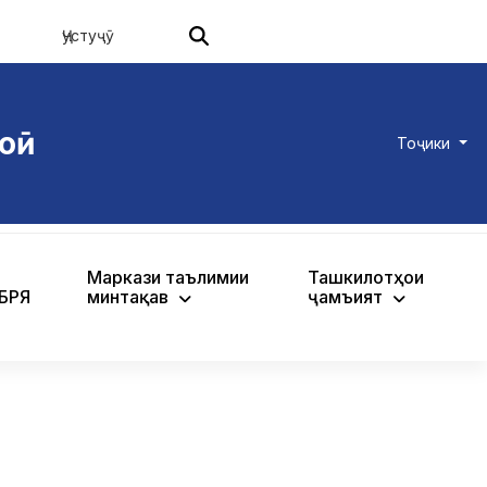
оӣ
Тоҷики
Маркази таълимии
Ташкилотҳои
ХБРЯ
минтақавӣ
ҷамъиятӣ