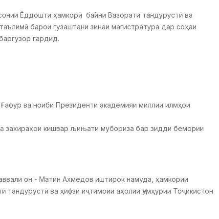
асонии Ёддошти ҳамкорӣ байни Вазорати тандурустӣ ва
таълимӣ барои гузаштани зинаи магистратура дар соҳаи
баргузор гардид.
а Ғафур ва ноиби Президенти академияи миллии илмҳои
ва захираҳои кишвар љињати мубориза бар зидди бемории
аввали он - Матин Ахмедов иштирок намуда, ҳамкории
ӣ тандурустӣ ва ҳифзи иҷтимоии аҳолии Ҷумҳурии Тоҷикистон