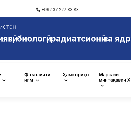
+992 37 227 83 83
истон
ӣ, биологӣ, радиатсионӣ ва ядр
и
Фаъолияти
Ҳамкориҳо
Маркази
ӣ
илмӣ
минтақавии 