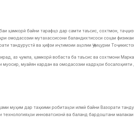
аи ҳамкорӣ байни тарафҳо дар самти таъсис, сохтмон, таҷҳи
ҳри омодасозии мутахассисони баландихтисоси соҳаи физикаи
ати тандурустӣ ва ҳифзи иҷтимоии аҳолии Ҷумҳурии Тоҷикисто
рад, аз ҷумла, ҳамкорӣ вобаста ба таъсис ва сохтмони Марка
ои муосир, муайян кардан ва омодасозии кадрҳои босалоҳияти
дами муҳим дар таҳкими робитаҳои илмӣ байни Вазорати танду
и технологияҳои инноватсионӣ ва баланд бардоштани малакаи