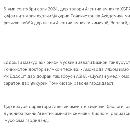
6-уми сентябри соли 2024, дар толори Агентии амнияти ХБ
ҳифзи иҷтимоии аҳолии Ҷумҳурии Тоҷикистон ва Академияи м
физикаи тиббӣ дар назди Агентии амнияти химиявӣ, биологӣ
Ёддошти мазкур аз ҷониби муовини аввали Вазири тандуруст
Тоҷикистон доктори илмҳои техникӣ - Амонзода Илҳом имзо
Ин Ёддошт дар доираи ташаббуси АБНА «Шӯълаи умед» омод
саратон дар Ҷумҳурии Тоҷикистон равона гардидааст.
Дар вохурӣ директори Агентии амнияти химиявӣ, биологӣ, р
дуҷониба байни Агентии амнияти химиявӣ, биологӣ, радиатс
муҳокима гардиданд.