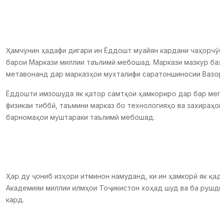
Ҳамчунин ҳадафи дигари ин Ёддошт муайян кардани чаҳорчӯб
барои Маркази миллии таълимӣ мебошад. Маркази мазкур ба
метавонанд дар марказҳои мухталифи саратоншиносии Вазор
Ёддошти имзошуда як қатор самтҳои ҳамкориро дар бар меги
физикаи тиббӣ, таъмини марказ бо технологияҳо ва захираҳ
барномаҳои муштараки таълимӣ мебошад.
Ҳар ду ҷониб изҳори итминон намуданд, ки ин ҳамкорӣ як қа
Академияи миллии илмҳои Тоҷикистон хоҳад шуд ва ба рушд
кард.