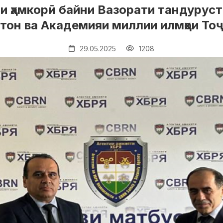
амкорӣ байни Вазорати тандурустӣ 
тон ва Академияи миллии илмҳои То
29.05.2025
1208