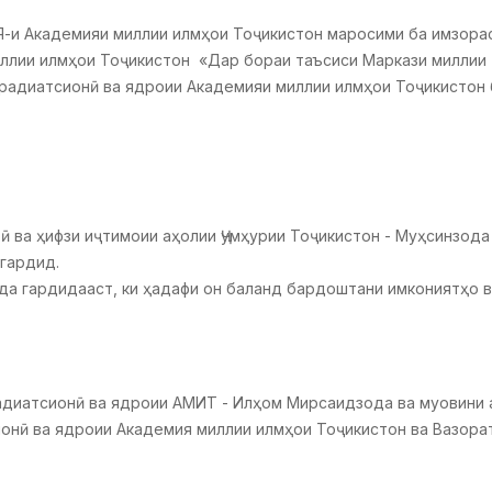
РЯ-и Академияи миллии илмҳои Тоҷикистон маросими ба имзор
иллии илмҳои Тоҷикистон «Дар бораи таъсиси Маркази миллии 
, радиатсионӣ ва ядроии Академияи миллии илмҳои Тоҷикистон 
ӣ ва ҳифзи иҷтимоии аҳолии Ҷумҳурии Тоҷикистон - Муҳсинзод
 гардид.
а гардидааст, ки ҳадафи он баланд бардоштани имкониятҳо 
адиатсионӣ ва ядроии АМИТ - Илҳом Мирсаидзода ва муовини 
ионӣ ва ядроии Академия миллии илмҳои Тоҷикистон ва Вазорат