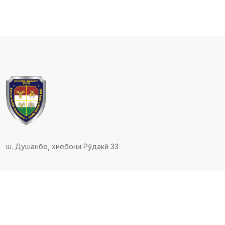
ш. Душанбе, хиёбони Рӯдакӣ 33
© 2023 - 2026 Ҳамаи ҳуқуқҳо ҳифз шудаанд
Comodo SSL