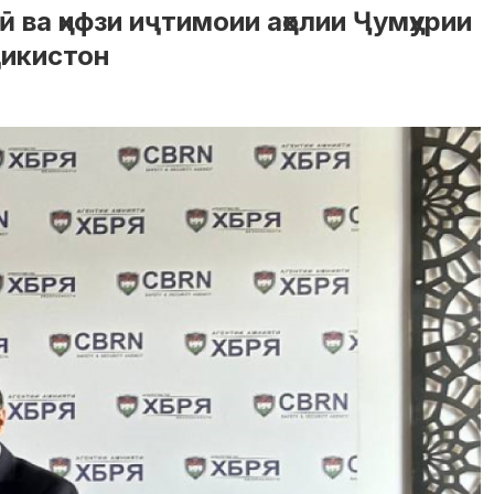
ва ҳифзи иҷтимоии аҳолии Ҷумҳурии
ҷикистон