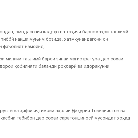
зондан, омодасозии кадрҳо ва таҳияи барномаҳои таълимӣ
 тиббӣ нақши муњим бозида, хатмкунандагони он
н фаъолият намоянд.
зи миллии таълимӣ барои зинаи магистратура дар соҳаи
 дорои қобилияти баланди роҳбарӣ ва идоракунии
рустӣ ва ҳифзи иҷтимоии аҳолии Ҷумҳурии Тоҷиҷиистон ва
 касбии табибон дар соҳаи саратоншиносӣ мусоидат хоҳад