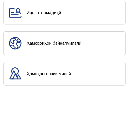
Иҷозатномадиҳӣ
Ҳамкориҳои байналмилалӣ
Ҳамоҳангсозии миллӣ