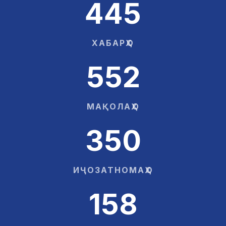
445
ХАБАРҲО
552
МАҚОЛАҲО
350
ИҶОЗАТНОМАҲО
158