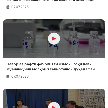
биологӣ, радиатсионӣ ва ядроии Академияи
07.07.2026
миллии илмҳои Тоҷикистон
Навор аз рафти фаъолияти озмоишгоҳи нави
муайянкунии молҳои таъиноташон дуҳадафаи
Агентии амнияти химиявӣ, биологӣ, радиатсионӣ ва
07.07.2026
ядроии Академияи миллии илмҳои Тоҷикистон