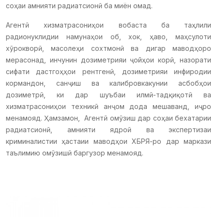
соҳаи амнияти радиатсионӣ ба миён омад.
Агентӣ хизматрасониҳои вобаста ба таҳлили
радионуклидии намунаҳои об, хок, ҳаво, маҳсулоти
хӯрокворӣ, масолеҳи сохтмонӣ ва дигар маводҳоро
мерасонад, инчунин дозиметрияи ҷойҳои корӣ, назорати
сифати дастгоҳҳои рентгенӣ, дозиметрияи инфиродии
кормандон, санҷиш ва калибровкакунии асбобҳои
дозиметрӣ, ки дар шуъбаи илмӣ-тадқиқотӣ ва
хизматрасониҳои техникӣ анҷом дода мешаванд, иҷро
менамояд. Ҳамзамон, Агентӣ омӯзиш дар соҳаи бехатарии
радиатсионӣ, амнияти ядроӣ ва экспертизаи
криминалистии ҳастаии маводҳои ХБРЯ-ро дар маркази
таълимию омӯзишӣ баргузор менамояд.