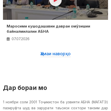
Маросими кушодашавии давраи омӯзишии
байналмилалии АБНА
07.07.2026
Ҳамаи наворҳо
Дар бораи мо
1 ноябри соли 2001 Тоҷикистон ба узвияти АБНА (МАГАТЭ)
пазируфта шуд ва зарурати таъсиси сохтори танзим дар