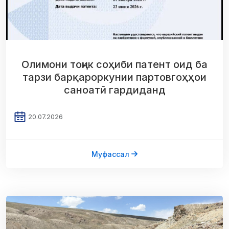
Олимони тоҷик соҳиби патент оид ба
тарзи барқароркунии партовгоҳҳои
саноатӣ гардиданд
20.07.2026
Муфассал