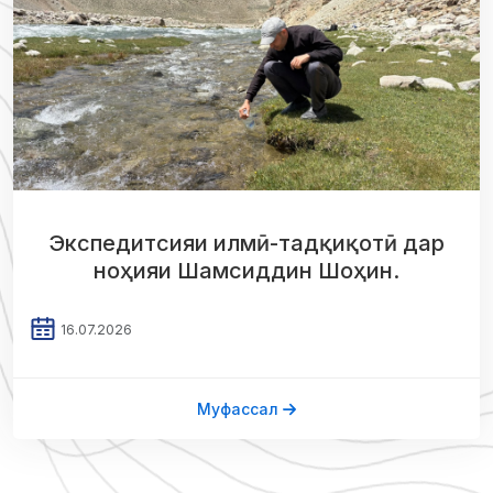
Экспедитсияи илмӣ-тадқиқотӣ дар
ноҳияи Шамсиддин Шоҳин.
16.07.2026
Муфассал