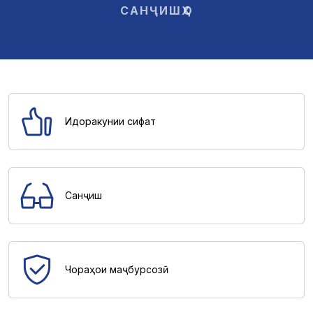
САНҶИШҲО
Идоракунии сифат
Санҷиш
Чораҳои маҷбурсозӣ