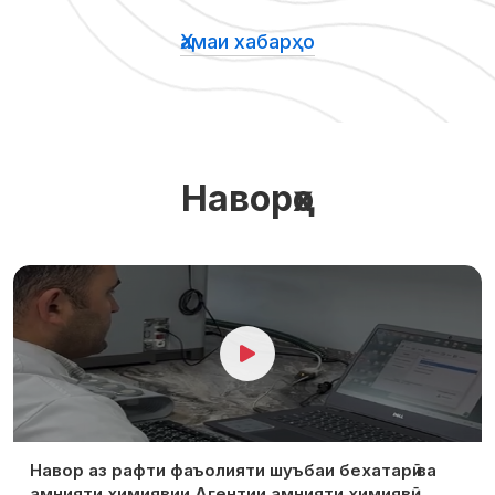
Ҳамаи хабарҳо
Наворҳо
Навор аз рафти фаъолияти шуъбаи бехатарӣ ва
амнияти химиявии Агентии амнияти химиявӣ,