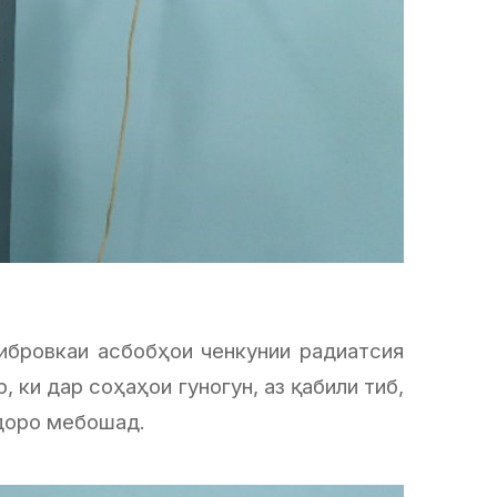
ибровкаи асбобҳои ченкунии радиатсия
 ки дар соҳаҳои гуногун, аз қабили тиб,
 доро мебошад.