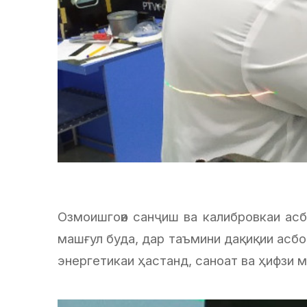
Озмоишгоѳи санҷиш ва калибровкаи ас
машғул буда, дар таъмини дақиқии асбоб
энергетикаи ҳастанд, саноат ва ҳифзи