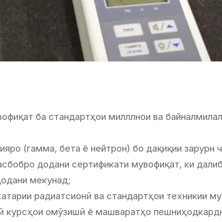
вофиқат ба стандартҳои милллнои ва байналмилал
ияро (гамма, бета ё нейтрон) бо дақиқии зарурн 
а асбобро додани сертификати мувофиқат, ки дали
додани мекунад;
бехатарии радиатсионӣ ва стандартҳои техникии 
рӣ курсҳои омӯзишӣ ё машваратҳо пешниҳодкардн