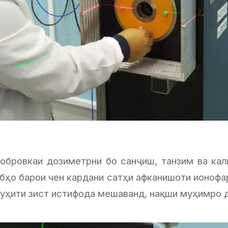
бобровкаи дозиметрни бо санҷиш, танзим ва кал
ҳо барои чен кардани сатҳи афканишоти ионофар,
 муҳити зист истифода мешаванд, нақши муҳимро