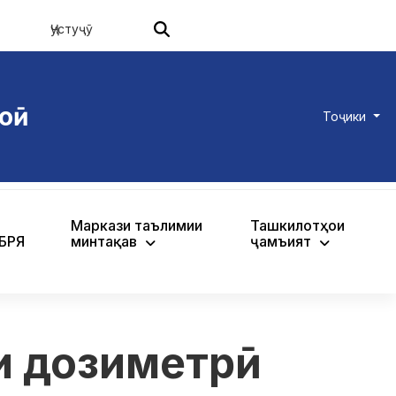
оӣ
Тоҷики
Маркази таълимии
Ташкилотҳои
ХБРЯ
минтақавӣ
ҷамъиятӣ
и дозиметрӣ