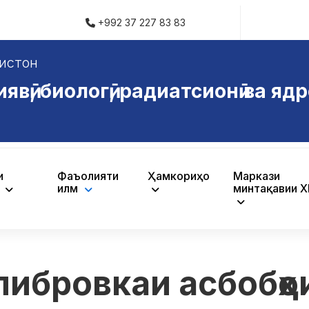
+992 37 227 83 83
истон
ӣ, биологӣ, радиатсионӣ ва ядр
и
Фаъолияти
Ҳамкориҳо
Маркази
ӣ
илмӣ
минтақавии 
либровкаи асбобҳо