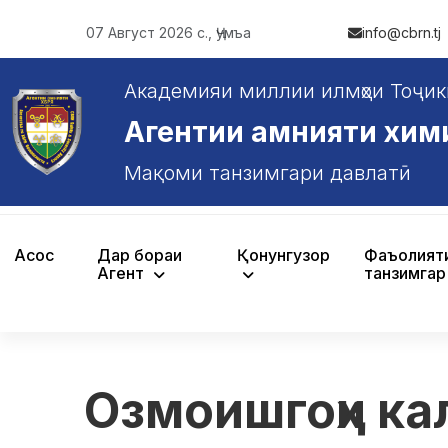
07 Август 2026 с., Ҷумъа
info@cbrn.tj
Академияи миллии илмҳои Тоҷик
Агентии амнияти химияв
Мақоми танзимгари давлатӣ
Асосӣ
Дар бораи
Қонунгузорӣ
Фаъолият
Агентӣ
танзимгар
Озмоишгоҳи ка