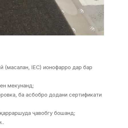
ӣ (масалан, IEC) ионофарро дар бар
чен мекунанд;
бровка, ба асбобро додани сертификати
муқарраршуда ҷавобгу бошанд;
..