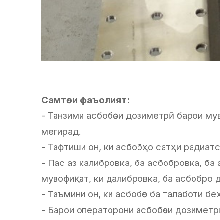
Самтѳои фаъолият:
- Танзими асбобѳои дозиметрӣ барои му
мегирад.
- Тафтиши он, ки асбобҳо сатҳи радиатс
- Пас аз калибровка, ба асбобровка, б
мувофиқат, ки далибровка, ба асбобро 
- Таъмини он, ки асбобѳо ба талаботи 
- Барои операторони асбобѳои дозимет