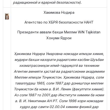
радиационной и ядерной безопасности
).
Хакимова Нодира
Агентство по ХБРЯ безопасности НАНТ
Президенти аввали бахши Миллии WiN Tajikistan
Хонуми Ядрои
Ҳакимова Нодира Умаровна номзади илмҳои химия,
мудири бахши назорати радиатсияи касбии Шуъбаи
хизматрасониҳои илмӣ-тадқиқотӣ ва техникии
Агентии амнияти ҳастаӣ ва радиатсионии академияи
Миллии илмҳои Тоҷикистон.
Ҳакимова Нодира, соли
таваллудаш 1965, соли 1987 дар донишгоҳи миллии
Тоҷикистон ба номи а. В.И. Ленин (факултети химия).
Аз соли 1987 то 2001 дар Институти химияи ба номи
а. В. И. Никитинаи АН РТ. Соли 1996 кори номзадии
худро дар самти 02.00.04 химияи физикӣ дар