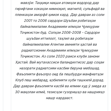
мавзӯи: Таҳқиқи нақши атомҳои водород дар
гирифтани хокаҳои нимноқил, магнитӣ, сульфидӣ ва
пленкаҳои аморфӣ ҳимоя кард. Дар давраи аз соли
2001 то 2006 сардори Шуъбаи робитаҳои
байналмилалии Академияи илмҳои Ҷумҳурии
Тоҷикистон буд. Солҳои 2006-2008 - Сардори
шуъбаи иттилоот, таҳлил ва робитаҳои
байналмилалии Агентии амнияти ҳастаӣ ва
радиатсионии Академияи илмҳои Ҷумҳурии
Тоҷикистон. Аз соли 2020 раиси клуби занони
Ҳастаӣ. Вай мутахассиси баландихтисос дар соҳаи
назорати радиатсияи касбии беруна мебошад.
Фаъолияти фаъолро оид ба пешбурди манфиатҳои
Клуб пеш мебарад, қобилияти хуби ташкилӣ дорад.
Дар давраи фаъолияти касбӣ ва илмии худ ӯ зиеда аз
30 мақолаи илмӣ, тезисҳои гузоришҳо ва нашрияҳо
нашр кардааст.