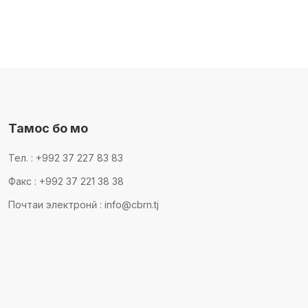
Тамос бо мо
Тел. : +992 37 227 83 83
Факс : +992 37 221 38 38
Почтаи электронӣ : info@cbrn.tj