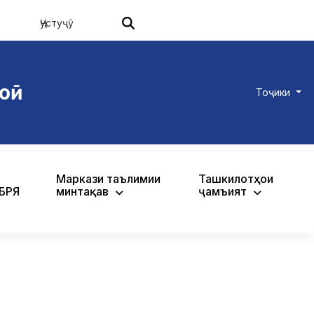
оӣ
Тоҷики
Маркази таълимии
Ташкилотҳои
ХБРЯ
минтақавӣ
ҷамъиятӣ