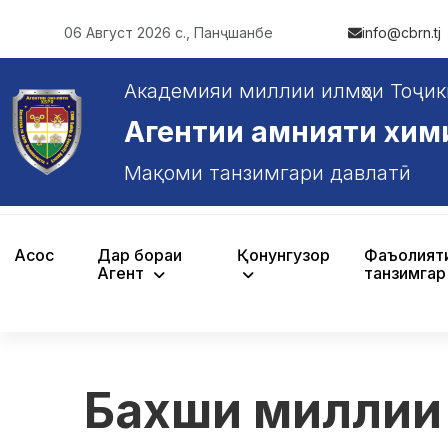
06 Август 2026 с., Панҷшанбе
info@cbrn.tj
Академияи миллии илмҳои Тоҷик
Агентии амнияти химияв
Мақоми танзимгари давлатӣ
Асосӣ
Дар бораи
Қонунгузорӣ
Фаъолият
Агентӣ
танзимгар
Бахши миллии 