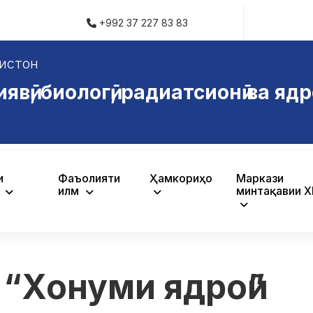
+992 37 227 83 83
истон
ӣ, биологӣ, радиатсионӣ ва ядр
и
Фаъолияти
Ҳамкориҳо
Маркази
ӣ
илмӣ
минтақавии 
“Хонуми ядроӣ”