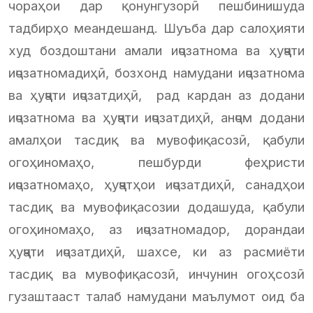
чораҳои дар қонунгузорӣ пешбинишуда
тадбирҳо меандешанд. Шуъба дар салоҳияти
худ боздоштани амали иҷозатнома ва ҳуҷҷати
иҷозатномадиҳӣ, бозхонд намудани иҷозатнома
ва ҳуҷҷати иҷозатдиҳӣ, рад кардан аз додани
иҷозатнома ва ҳуҷҷати иҷозатдиҳӣ, анҷом додани
амалҳои тасдиқ ва мувофиқасозӣ, қабули
огоҳиномаҳо, пешбурди феҳристи
иҷозатномаҳо, ҳуҷҷатҳои иҷозатдиҳӣ, санадҳои
тасдиқ ва мувофиқасозии додашуда, қабули
огоҳиномаҳо, аз иҷозатномадор, дорандаи
ҳуҷҷати иҷозатдиҳӣ, шахсе, ки аз расмиёти
тасдиқ ва мувофиқасозӣ, инчунин огоҳсозӣ
гузаштааст талаб намудани маълумот оид ба