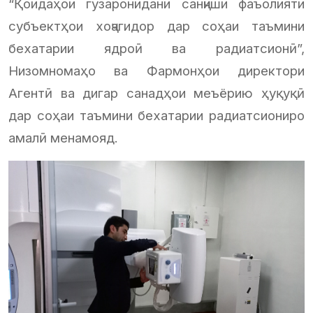
“Қоидаҳои гузаронидани санҷиши фаъолияти
субъектҳои хоҷагидор дар соҳаи таъмини
бехатарии ядроӣ ва радиатсионӣ”,
Низомномаҳо ва Фармонҳои директори
Агентӣ ва дигар санадҳои меъёрию ҳуқуқӣ
дар соҳаи таъмини бехатарии радиатсиониро
амалӣ менамояд.