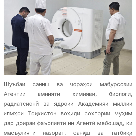
Шуъбаи санҷиш ва чораҳои маҷбурсозии
Агентии амнияти химиявӣ, биологӣ,
радиатсионӣ ва ядроии Академияи миллии
илмҳои Тоҷикистон воҳиди сохтории муҳим
дар доираи фаъолияти ин Агентӣ мебошад, ки
масъулияти назорат, санҷиш ва татбиқи