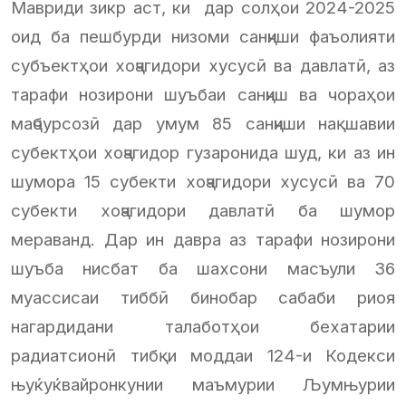
Мавриди зикр аст, ки дар солҳои 2024-2025
оид ба пешбурди низоми санҷиши фаъолияти
субъектҳои хоҷагидори хусусӣ ва давлатӣ, аз
тарафи нозирони шуъбаи санҷиш ва чораҳои
маҷбурсозӣ дар умум 85 санҷиши нақшавии
субектҳои хоҷагидор гузаронида шуд, ки аз ин
шумора 15 субекти хоҷагидори хусусӣ ва 70
субекти хоҷагидори давлатӣ ба шумор
мераванд. Дар ин давра аз тарафи нозирони
шуъба нисбат ба шахсони масъули 36
муассисаи тиббӣ бинобар сабаби риоя
нагардидани талаботҳои бехатарии
радиатсионӣ тибқи моддаи 124-и Кодекси
њуќуќвайронкунии маъмурии Љумњурии