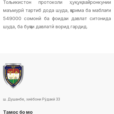
Тољикистон протоколи ҳуқуқвайронкунии
маъмурӣ тартиб дода шуда, ҷарима ба маблағи
549000 сомонӣ ба фоидаи давлат ситонида
шуда, ба буҷаи давлатӣ ворид гардид.
ш. Душанбе, хиёбони Рӯдакӣ 33
Тамос бо мо