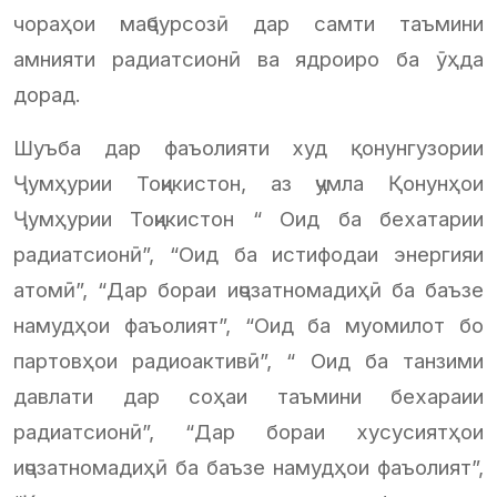
чораҳои маҷбурсозӣ дар самти таъмини
амнияти радиатсионӣ ва ядроиро ба ӯҳда
дорад.
Шуъба дар фаъолияти худ қонунгузории
Ҷумҳурии Тоҷикистон, аз ҷумла Қонунҳои
Ҷумҳурии Тоҷикистон “ Оид ба бехатарии
радиатсионӣ”, “Оид ба истифодаи энергияи
атомӣ”, “Дар бораи иҷозатномадиҳӣ ба баъзе
намудҳои фаъолият”, “Оид ба муомилот бо
партовҳои радиоактивӣ”, “ Оид ба танзими
давлати дар соҳаи таъмини бехараии
радиатсионӣ”, “Дар бораи хусусиятҳои
иҷозатномадиҳӣ ба баъзе намудҳои фаъолият”,