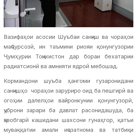
Вазифаҳои асосии Шуъбаи санҷиш ва чораҳои
маҷбурсозӣ, ин таъмини риояи қонунгузории
Ҷумҳурии Тоҷикистон дар бораи бехатарии
радиатсионӣ ва амнияти ядроӣ мебошад.
Кормандони шуъба ҳангоми гузаронидани
санҷишҳо чораҳои заруриро оид ба пешгирӣ ва
огоҳии далелҳои вайронкунии қонунгузорӣ,
ҷуброни зарари ба давлат расонидашуда, ба
ҷавобгарӣ кашидани шахсони гунаҳгор, қатъи
муваққатии амали иҷозатнома ва татбиқи