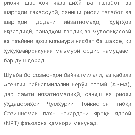
риояи шартҳои иҷозатдиҳӣ ва талабот ва
шартҳои тахассусӣ, санҷиши риояи талабот ва
шартҳои додани иҷозатномаҳо, ҳуҷҷатҳои
иҷозатдиҳӣ, санадҳои тасдиқ ва мувофиқасозӣ
ва таъйини ҷазои маъмурӣ нисбат ба шахсе, ки
ҳуқуқвайронкунии маъмурӣ содир намудааст
бар душ дорад.
Шуъба бо созмонҳои байналмилалӣ, аз қабили
Агентии байналмилалии нерӯи атомӣ (АБНА),
дар самти иҷозатномадиҳӣ, санҷиш ва риояи
ӯҳдадориҳои Ҷумҳурии Тоҷикистон тибқи
Созишномаи паҳн накардани яроқи ядроӣ
(NPT) фаъолона ҳамкорӣ мекунад.