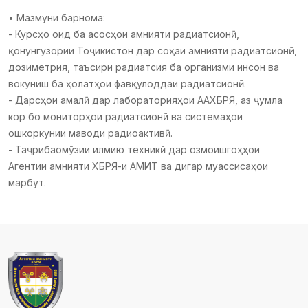
• Мазмуни барнома:
- Курсҳо оид ба асосҳои амнияти радиатсионӣ,
қонунгузории Тоҷикистон дар соҳаи амнияти радиатсионӣ,
дозиметрия, таъсири радиатсия ба организми инсон ва
вокуниш ба ҳолатҳои фавқулоддаи радиатсионӣ.
- Дарсҳои амалӣ дар лабораторияҳои ААХБРЯ, аз ҷумла
кор бо мониторҳои радиатсионӣ ва системаҳои
ошкоркунии маводи радиоактивӣ.
- Таҷрибаомӯзии илмию техникӣ дар озмоишгоҳҳои
Агентии амнияти ХБРЯ-и АМИТ ва дигар муассисаҳои
марбут.