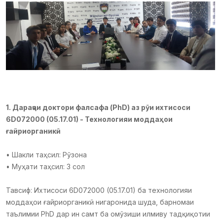
1. Дараҷаи доктори фалсафа (PhD) аз рӯи ихтисоси
6D072000 (05.17.01) - Технологияи моддаҳои
ғайриорганикӣ
• Шакли таҳсил: Рӯзона
• Муҳати таҳсил: 3 сол
Тавсиф: Ихтисоси 6D072000 (05.17.01) ба технологияи
моддаҳои ғайриорганикӣ нигаронида шуда, барномаи
таълимии PhD дар ин самт ба омӯзиши илмиву тадқиқотии