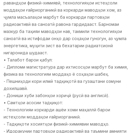
равандҳои физикӣ-химиявӣ, технологияҳои истеҳсоли
моддаҳои ғайриорганикӣ ва коркарди маводҳои хом, аз
ҷумла масъалаҳои марбут ба коркарди партовҳои
радиоактивӣ ва саноатӣ равона гардидааст. Барномаи
мазкур ба таҳияи маводҳои нав, такмили технологияҳои
саноатӣ ва истифодаи онҳо дар соҳаҳои гуногун, аз ҷумла
энергетика, муҳити зист ва бехатарии радиатсионӣ
нигаронида шудааст.
• Талабот барои қабул:
- Дипломи магистратура дар ихтисосҳои марбут ба химия,
физика ва технологияи моддаҳо ё соҳаҳои шабеҳ.
- Пешниҳоди кори илмӣ тадқиқотӣ ва гузаштани озмуни
дохилшавӣ.
- Дониши хуби забонҳои хориҷӣ (русӣ ва англисӣ).
• Самтҳои асосии тадқиқот:
- Технологияи коркарди ашёи хоми маҳаллӣ барои
истеҳсоли моддаҳои ғайриорганикӣ.
- Тадқиқоти хосиятҳои физикӣ-химиявии маводҳо.
- Идоракунии партовҳои радиоактивӣ ва таъмини амнияти