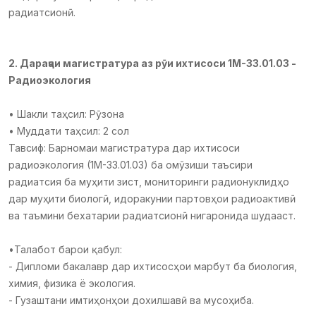
радиатсионӣ.
2. Дараҷаи магистратура аз рӯи ихтисоси 1М-33.01.03 -
Радиоэкология
• Шакли таҳсил: Рӯзона
• Муддати таҳсил: 2 сол
Тавсиф: Барномаи магистратура дар ихтисоси
радиоэкология (1М-33.01.03) ба омӯзиши таъсири
радиатсия ба муҳити зист, мониторинги радионуклидҳо
дар муҳити биологӣ, идоракунии партовҳои радиоактивӣ
ва таъмини бехатарии радиатсионӣ нигаронида шудааст.
•Талабот барои қабул:
- Дипломи бакалавр дар ихтисосҳои марбут ба биология,
химия, физика ё экология.
- Гузаштани имтиҳонҳои дохилшавӣ ва мусоҳиба.