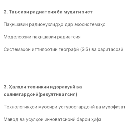
2. Таъсири радиатсия ба муҳити зист
Паҳншавии радионуклидҳо дар экосистемаҳо
Моделсозии паҳншавии радиатсия
Системаҳои иттилоотии географӣ (GIS) ва харитасозӣ
3. Ҳалҳои техникии идоракунӣ ва
солимгардонӣ(рекултиватсия)
Технологияҳои муосири устуворгардонӣ ва муҳофизат
Мавод ва усулҳои инноватсионӣ барои ҳифз