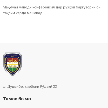
Маҷмӯаи маводи конференсия дар рӯзҳои баргузории он
тақсим карда мешавад.
ш. Душанбе, хиёбони Рӯдакӣ 33
Тамос бо мо