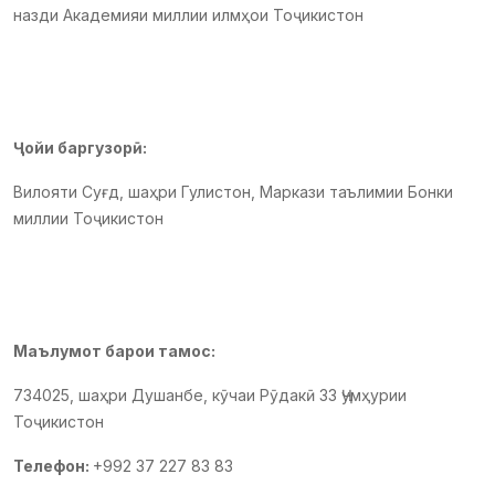
назди Академияи миллии илмҳои Тоҷикистон
Ҷойи баргузорӣ:
Вилояти Суғд, шаҳри Гулистон, Маркази таълимии Бонки
миллии Тоҷикистон
Маълумот барои тамос:
734025, шаҳри Душанбе, кӯчаи Рӯдакӣ 33 Ҷумҳурии
Тоҷикистон
Телефон:
+992 37 227 83 83