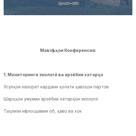
Мавзӯъҳои Конференсия:
1. Мониторинги экологӣ ва арзёбии хатарҳо
Усулҳои назорат кардани ҳолати ҳавзҳои партов
Шарҳҳои умумии арзёбии хатарҳои экологӣ
Таҳлили ифлосшавии об, ҳаво ва хок