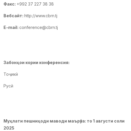
Факс:
+992 37 227 38 38
Вебсайт:
http://www.cbrn.tj
E-mail:
conference@cbrn.tj
Забонҳои кории конференсия:
Тоҷикӣ
Русӣ
Муҳлати пешниҳоди маводи маърӯза: то 1 августи соли
2025