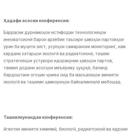
Ҳадафи асосии конференсия:
Баррасии дурнамоҳои истифодаи технологияҳои
инноватсионӣ барои арзёбии таъсири ҳавзҳои партовҳои
уран ба муҳити зист, усулҳои самараноки мониторинг, кам
кардани хатарҳои экологӣ ва радиатсионӣ, таҳияи
стратегияҳои устувори идоракунии ҳавзҳои партов,
такмил додани асосҳои меъёриву ҳуқуқӣ, баланд
бардоштани огоҳии ҷомеа оид ба масъалаҳои амнияти
экологӣ ва таҳкими ҳамкориҳои байналмилалӣ мебошад.
Ташкилкунандаи конференсия:
Агентии амнияти химиявӣ, биологӣ, радиатсионӣ ва ядроии