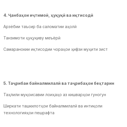
4. Ҷанбаҳои иҷтимоӣ, ҳуқуқӣ ва иқтисодӣ
Арзёбии таъсир ба саломатии аҳолӣ
Танзимоти ҳуқуқиву меъёрӣ
Самаранокии иқтисодии чораҳои ҳифзи муҳити зист
5. Таҷрибаи байналмилалӣ ва таҷрибаҳои беҳтарин
Таҳлили муқоисавии лоиҳаҳо аз кишварҳои гуногун
Ширкати ташкилотҳои байналмилалӣ ва интиқоли
технологияҳои пешрафта