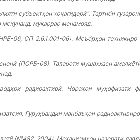
лияти субъектҳои хоҷагидорӣ". Тартиби гузаро
р мекунанд, муқаррар менамояд.
НРБ-06, СП 2.6.1.001-06). Меъёрҳои техникиро
тсионӣ (ПОРБ-08). Талаботи мушаххаси амалиётӣ
унад.
аводҳои радиоактивӣ. Чораҳои муҳофизати ф
изатсия. Гуруҳбандии манбаъҳои радиоактивиро 
латӣ (№482, 2004). Механизмҳои назорати давл