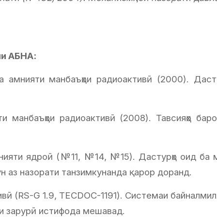
ии АБНА:
а амнияти манбаъҳои радиоактивӣ (2000). Даст
 манбаъҳои радиоактивӣ (2008). Тавсияҳо барои 
ияти ядроӣ (№11, №14, №15). Дастурҳо оид ба м
ун аз назорати танзимкунанда қарор доранд.
вӣ (RS-G 1.9, TECDOC-1191). Системаи байналмил
ти зарурӣ истифода мешавад.