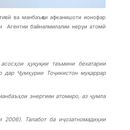
ктивӣ ва манбаъҳои афканишоти ионофар
ҳои Агентии байналмилалии неруи атомӣ
асосҳои ҳуқуқии таъмини бехатарии
ро дар Ҷумҳурии Тоҷикистон муқаррар
манбаъҳои энергияи атомиро, аз ҷумла
и 2006). Талабот ба иҷозатномадиҳии