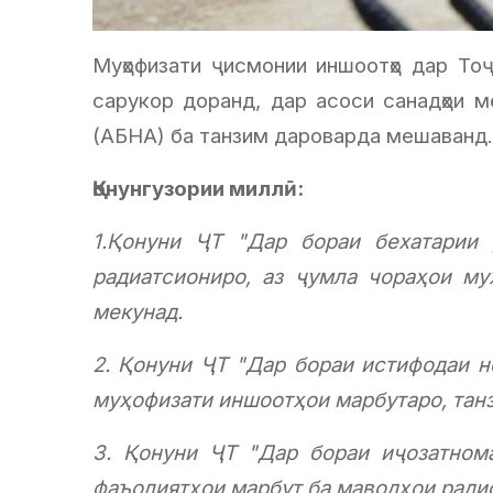
Муҳофизати ҷисмонии иншоотҳо дар Тоҷ
сарукор доранд, дар асоси санадҳои м
(АБНА) ба танзим дароварда мешаванд.
Қонунгузории миллӣ:
1.
Қонуни ҶТ "Дар бораи бехатарии 
радиатсиониро, аз ҷумла чораҳои му
мекунад.
2. Қонуни ҶТ "Дар бораи истифодаи н
муҳофизати иншоотҳои марбутаро, тан
3. Қонуни ҶТ "Дар бораи иҷозатнома
фаъолиятҳои марбут ба маводҳои ради