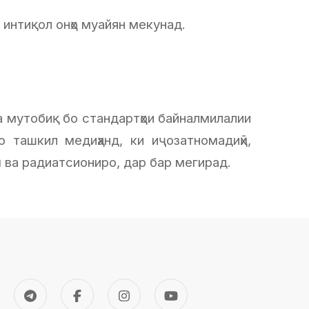
 интиқол онҳо муайян мекунад.
а мутобиқ бо стандартҳои байналмилалии
 ташкил медиҳанд, ки иҷозатномадиҳӣ,
оӣ ва радиатсиониро, дар бар мегирад.