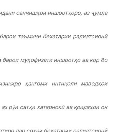
нидани санҷишҳои иншоотҳоро, аз ҷумла
 барои таъмини бехатарии радиатсионӣ
 барои муҳофизати иншоотҳо ва кор бо
изикиро ҳангоми интиқоли маводҳои
аз рӯи сатҳи хатарнокӣ ва қоидаҳои он
атиро дар соҳаи бехатарии радиатсионӣ