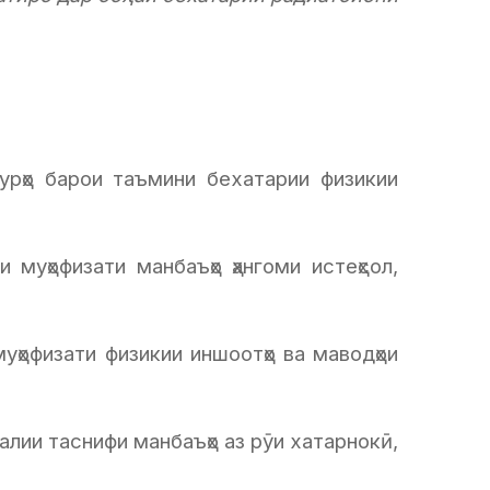
урҳо барои таъмини бехатарии физикии
муҳофизати манбаъҳо ҳангоми истеҳсол,
уҳофизати физикии иншоотҳо ва маводҳои
алии таснифи манбаъҳо аз рӯи хатарнокӣ,