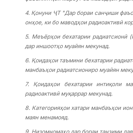
4. Қонуни ҶТ "Дар бораи санҷиши фаъо
онҳое, ки бо маводҳои радиоактивӣ ко
5. Меъёрҳои бехатарии радиатсионӣ (
дар иншоотҳо муайян мекунад.
6. Қоидаҳои таъмини бехатарии радиа
манбаъҳои радиатсиониро муайян мек
7. Қоидаҳои бехатарии интиқоли м
радиоактивӣ муқаррар мекунад.
8. Категорияҳои хатари манбаъҳои ион
маян менамояд.
9. Низомномаҳо дар бораи танзими дав