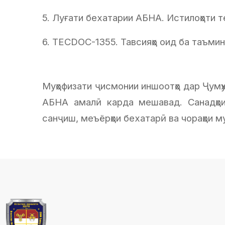
5. Луғати бехатарии АБНА. Истилоҳоти т
6. TECDOC-1355. Тавсияҳо оид ба таъмин
Муҳофизати ҷисмонии иншоотҳо дар Ҷумҳ
АБНА амалӣ карда мешавад. Санадҳои 
санҷиш, меъёрҳои бехатарӣ ва чораҳои м