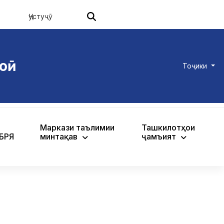
оӣ
Тоҷики
Маркази таълимии
Ташкилотҳои
ХБРЯ
минтақавӣ
ҷамъиятӣ