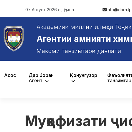
07 Август 2026 с., Ҷумъа
info@cbrn.tj
Академияи миллии илмҳои Тоҷик
Агентии амнияти химияв
Мақоми танзимгари давлатӣ
Асосӣ
Дар бораи
Қонунгузорӣ
Фаъолият
Агентӣ
танзимгар
Муҳофизати ҷи