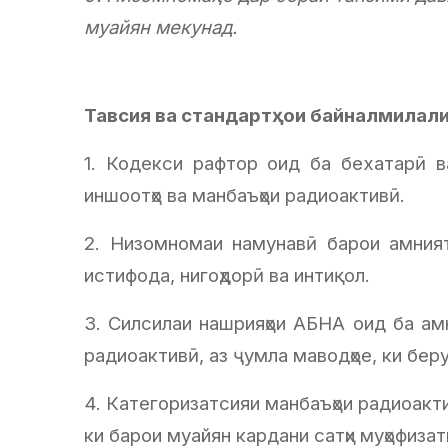
муайян мекунад.
Тавсия ва стандартҳои байналмилал
1. Кодекси рафтор оид ба бехатарӣ в
иншоотҳо ва манбаъҳои радиоактивӣ.
2. Низомномаи намунавӣ барои амнияти
истифода, нигоҳдорӣ ва интиқол.
3. Силсилаи нашрияҳои АБНА оид ба амн
радиоактивӣ, аз ҷумла маводҳое, ки бер
4. Категоризатсияи манбаъҳои радиоакти
ки барои муайян кардани сатҳи муҳофиза