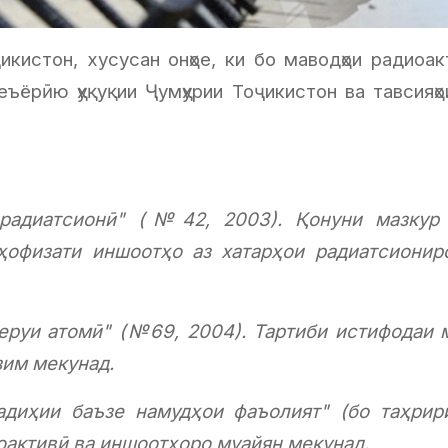
икистон, хусусан онҳое, ки бо маводҳои радиоа
еъёрӣю ҳуқуқии Ҷумҳурии Тоҷикистон ва тавсия
радиатсионӣ" (№42, 2003). Қонуни мазкур 
ҳофизати иншоотҳо аз хатарҳои радиатсиони
еруи атомӣ" (№69, 2004). Тартиби истифодаи 
зим мекунад.
диҳии баъзе намудҳои фаъолият" (бо таҳрир
оактивӣ ва иншоотҳоро муайян мекунад.