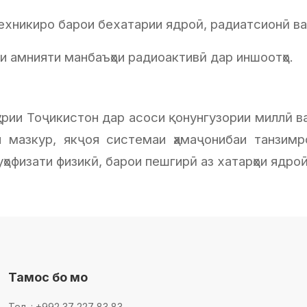
ехникиро барои бехатарии ядроӣ, радиатсионӣ ва
и амнияти манбаъҳои радиоактивӣ дар иншоотҳо.
урии Тоҷикистон дар асоси қонунгузории миллӣ в
мазкур, якҷоя системаи ҳамаҷонибаи танзимро
уҳофизати физикӣ, барои пешгирӣ аз хатарҳои ядр
Тамос бо мо
Тел. : +992 37 227 83 83