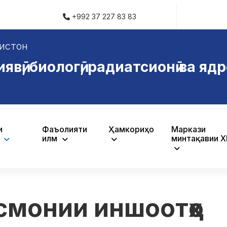
+992 37 227 83 83
истон
ӣ, биологӣ, радиатсионӣ ва ядр
и
Фаъолияти
Ҳамкориҳо
Маркази
ӣ
илмӣ
минтақавии 
смонии иншоотҳо