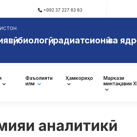
+992 37 227 83 83
истон
ӣ, биологӣ, радиатсионӣ ва ядр
и
Фаъолияти
Ҳамкориҳо
Маркази
ӣ
илмӣ
минтақавии 
мияи аналитикӣ