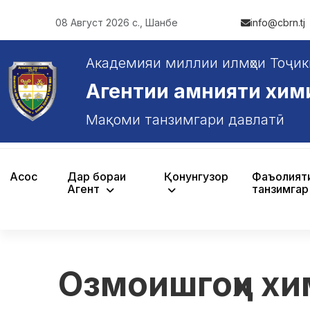
08 Август 2026 с., Шанбе
info@cbrn.tj
Академияи миллии илмҳои Тоҷик
Агентии амнияти химияв
Мақоми танзимгари давлатӣ
Асосӣ
Дар бораи
Қонунгузорӣ
Фаъолият
Агентӣ
танзимгар
Озмоишгоҳи хи