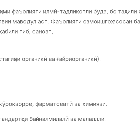
ими фаъолияти илмӣ-тадлиқотли буда, бо таҳлили
явии маводул аст. Фаъолияти озмоишгоҳ асосан б
 қабили тиб, саноат,
стагиҳои органикӣ ва ғайриорганикӣ).
 хӯрокворре, фарматсевтӣ ва химияви.
тандартҳои байналмилалӣ ва малаллли.