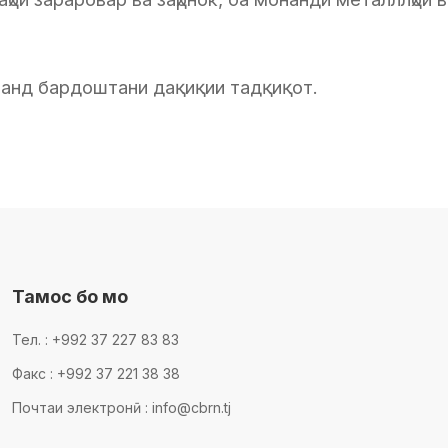
баланд бардоштани дақиқии тадқиқот.
Тамос бо мо
Тел. : +992 37 227 83 83
Факс : +992 37 221 38 38
Почтаи электронӣ : info@cbrn.tj