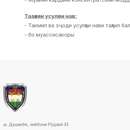
Тааѳияи усулѳои нав:
- Такмил ва эҷоди усулҳои нави таҳлил 
- бо муассисакоры
ш. Душанбе, хиёбони Рӯдакӣ 33