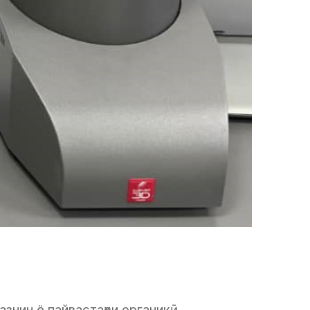
азнин ё пайвастаҳои органикӣ.