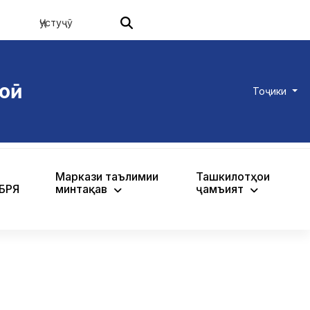
оӣ
Тоҷики
Маркази таълимии
Ташкилотҳои
ХБРЯ
минтақавӣ
ҷамъиятӣ