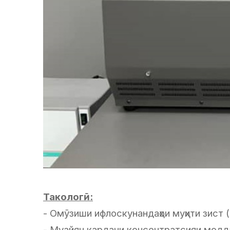
Такологӣ:
- Омӯзиши ифлоскунандаҳои муҳити зист (о
- Муайян кардани консентратсияи моддаҳ