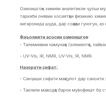
Озмоишгоҳи химияи аналитикли ҷузъи муҳ
таркиби онявии хосиятҳои физикию хими
нигаронида шуда, дар соҳаҳои гуногун, аз
Фаъолияти асосии озмоишгоѳ:
- Талемиявии намунаҳо (элементҳо, пайва
- UV-Vis, IR, NMR, UV-Vis, IR, NMR.
Назорати сифат:
- Санҷиши сифати маҳсулот дар саноати
- Таклили маводҳо барои мувофиқат ба с