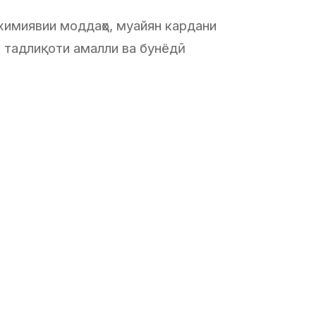
 химиявии моддаҳо, муайян кардани
а тадлиқоти амалли ва бунёдӣ