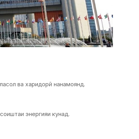
еласол ва харидорӣ нанамоянд.
осоиштаи энергияи кунад.