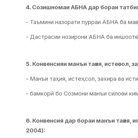
4. Созишномаи АБНА дар бораи татби
- Таъмини назорати пурраи АБНА ба мав
- Дастрасии нозирони АБНА ба иншоотѳ
5. Конвенсияи манъи таѳия, истеѳсол, 
- Манъи таҳия, истеҳсол, захира ва ист
- бамкорӣ бо Созмони манъи силоѳи ким
6. Конвенсия дар бораи манъи таѳия, и
2004):