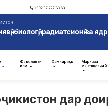
+992 37 227 83 83
истон
ӣ, биологӣ, радиатсионӣ ва ядр
и
Фаъолияти
Ҳамкориҳо
Маркази
ӣ
илмӣ
минтақавии 
оҷикистон дар дои