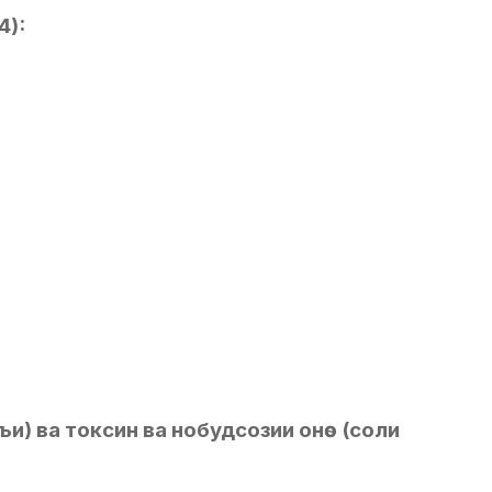
4):
ъи) ва токсин ва нобудсозии онѳо (соли