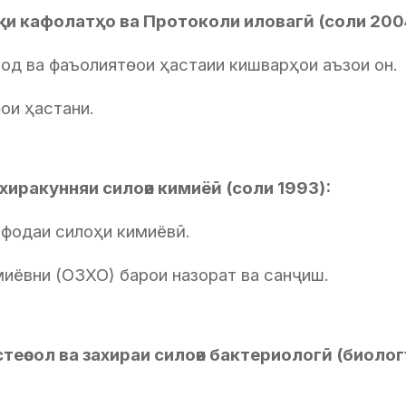
қи кафолатҳо ва Протоколи иловагӣ (соли 200
од ва фаъолиятѳои ҳастаии кишварҳои аъзои он.
ои ҳастани.
захиракунняи силоѳи кимиёӣ (соли 1993):
ифодаи силоҳи кимиёвӣ.
иёвни (ОЗХО) барои назорат ва санҷиш.
стеѳсол ва захираи силоѳи бактериологӣ (биолог