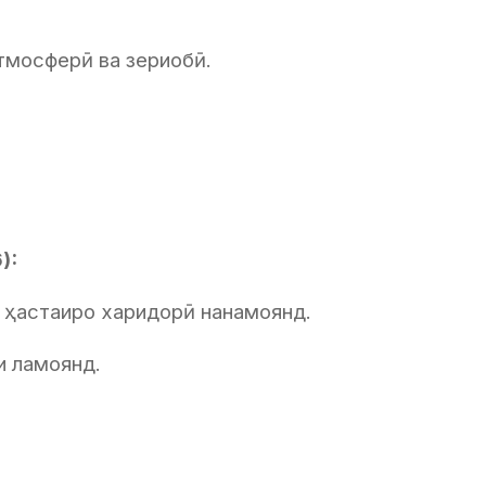
атмосферӣ ва зериобӣ.
):
ҳи ҳастаиро харидорӣ нанамоянд.
и ламоянд.