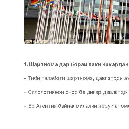
1. Шартнома дар бораи пакн накардани
- Тибқи талаботи шартнома, давлатҳои а
- Силологияѳои онро ба дигар давлатҳо 
- Бо Агентии байналмилалии нерӯи атом