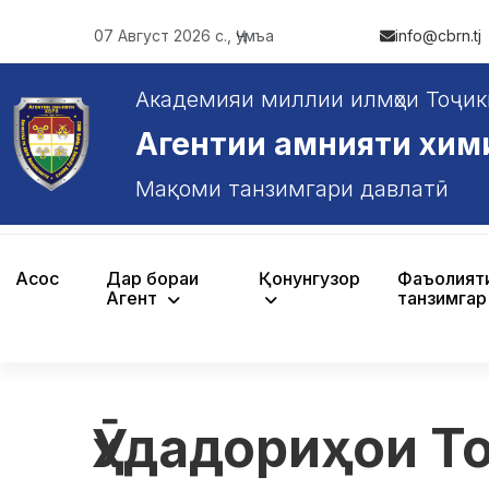
07 Август 2026 с., Ҷумъа
info@cbrn.tj
Академияи миллии илмҳои Тоҷик
Агентии амнияти химияв
Мақоми танзимгари давлатӣ
Асосӣ
Дар бораи
Қонунгузорӣ
Фаъолият
Агентӣ
танзимгар
Ӯҳдадориҳои Т