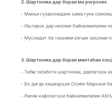
2. Шартнома дар бораи ма purposes
- Манъи гузаронидани ҳама гуна озмоиш
- Иштирок дар низоми байналмилалии н
- Мусоидат ба таҳкими реҷаи ҷаҳонии п
3. Шартнома дар бораи минтаћаи озод 
- Тибқи талаботи шартнома, давлатҳои а
- Бо дигар кишварҳои Осиёи Марказӣ ба
- Риояи кафолатҳои байналмилалии АБН