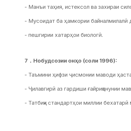
- Манъи таҳия, истексол ва захираи сил
- Мусоидат ба ҳамкории байналмилалӣ 
- пешгирии хатарҳои биологӣ.
7．Нобудсозии онҳо (соли 1996):
- Таъмини ҳифзи ҷисмонии маводи ҳаста
- Ҷилавгирӣ аз гардиши ғайриқонунии ма
- Татбиқи стандартҳои миллии бехатарӣ