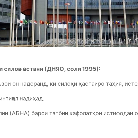
 силоѳи ѳастани (ДНЯО, соли 1995):
ъзои он надоранд, ки силоҳи ҳастаиро таҳия, ист
интиқол надиҳад.
лии (АБНА) барои татбиқи кафолатҳои истифодаи 