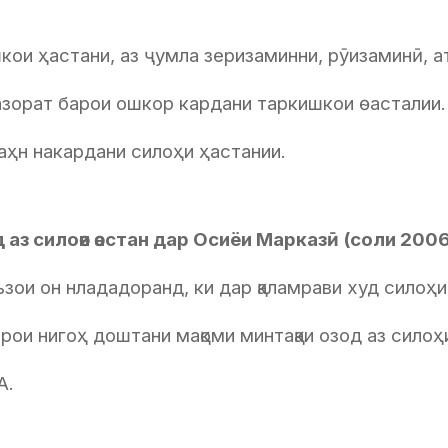
кои ҳастани, аз ҷумла зеризаминни, рӯизаминӣ, 
азорат барои ошкор кардани таркишкои ѳасталии.
аҳн накардани силоҳи ҳастании.
аз силоѳи ѳастан дар Осиёи Марказӣ (соли 2006
ъзои он нлададоранд, ки дар қаламрави худ сило
рои нигоҳ доштани мақоми минтақаи озод аз силоҳ
А.