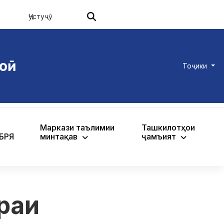
оӣ
Тоҷики
Маркази таълимии
Ташкилотҳои
ХБРЯ
минтақавӣ
ҷамъиятӣ
раи