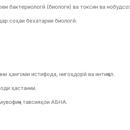
оѳи бактериологӣ (биологи) ва токсин ва нобудсо
дар соҳаи бехатарии биологӣ.
ни ҳангоми истифода, нигоҳдорӣ ва интиқол.
води ҳастании.
 мувофиқи тавсияҳои АБНА.