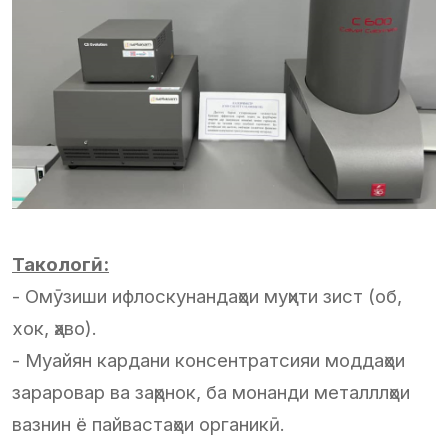
Такологӣ:
- Омӯзиши ифлоскунандаҳои муҳити зист (об,
хок, ҳаво).
- Муайян кардани консентратсияи моддаҳои
зараровар ва заҳрнок, ба монанди металллҳои
вазнин ё пайвастаҳои органикӣ.