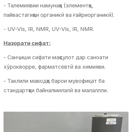
- Талемиявии намунаҳо (элементҳо,
пайвастагиҳои органикӣ ва ғайриорганикӣ).
- UV-Vis, IR, NMR, UV-Vis, IR, NMR.
Назорати сифат:
- Санҷиши сифати маҳсулот дар саноати
хӯрокворре, фарматсевтӣ ва химияви.
- Таклили маводҳо барои мувофиқат ба
стандартҳои байналмилалӣ ва малаллли.