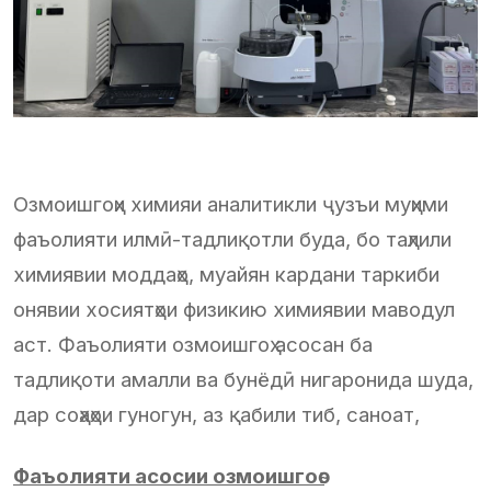
Озмоишгоҳи химияи аналитикли ҷузъи муҳими
фаъолияти илмӣ-тадлиқотли буда, бо таҳлили
химиявии моддаҳо, муайян кардани таркиби
онявии хосиятҳои физикию химиявии маводул
аст. Фаъолияти озмоишгоҳ асосан ба
тадлиқоти амалли ва бунёдӣ нигаронида шуда,
дар соҳаҳои гуногун, аз қабили тиб, саноат,
Фаъолияти асосии озмоишгоѳ: