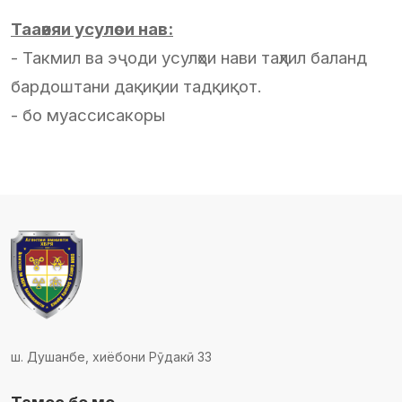
Тааѳияи усулѳои нав:
- Такмил ва эҷоди усулҳои нави таҳлил баланд
бардоштани дақиқии тадқиқот.
- бо муассисакоры
ш. Душанбе, хиёбони Рӯдакӣ 33