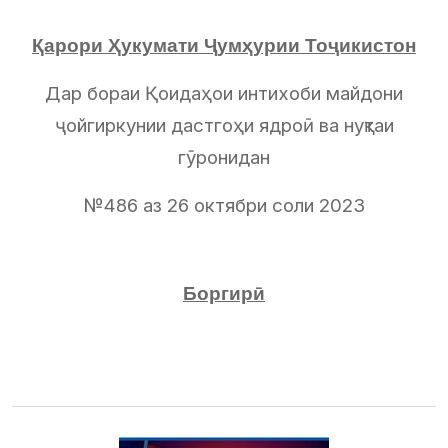
Қарори Ҳукумати Ҷумҳурии Тоҷикистон
Дар бораи Қоидаҳои интихоби майдони
ҷойгиркунии дастгоҳи ядроӣ ва нуқтаи
гӯронидан
№486 аз 26 октябри соли 2023
Боргирӣ