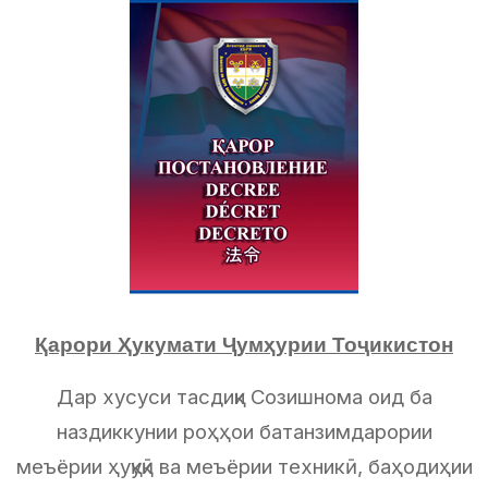
Қарори Ҳукумати Ҷумҳурии Тоҷикистон
Дар хусуси тасдиқи Созишнома оид ба
наздиккунии роҳҳои батанзимдарории
меъёрии ҳуқуқӣ ва меъёрии техникӣ, баҳодиҳии