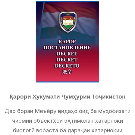
Қарори Ҳукумати Ҷумҳурии Тоҷикистон
Дар бораи Меъёру қоидаҳо оид ба муҳофизати
ҷисмии объектҳои эҳтимолан хатарноки
биологӣ вобаста ба дараҷаи хатарнокии