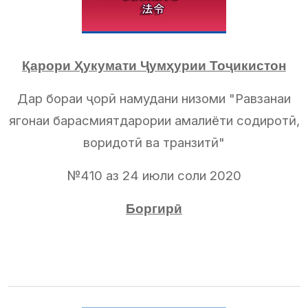
Қарори Ҳукумати Ҷумҳурии Тоҷикистон
Дар бораи ҷорӣ намудани низоми "Равзанаи
ягонаи барасмиятдарории амалиёти содиротӣ,
воридотӣ ва транзитӣ"
№410 аз 24 июли соли 2020
Боргирӣ