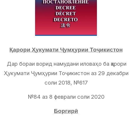
Қарори Ҳукумати Ҷумҳурии Тоҷикистон
Дар бораи ворид намудани иловаҳо ба қарори
Ҳукумати Ҷумҳурии Тоҷикистон аз 29 декабри
соли 2018, №617
№84 аз 8 феврали соли 2020
Боргирӣ