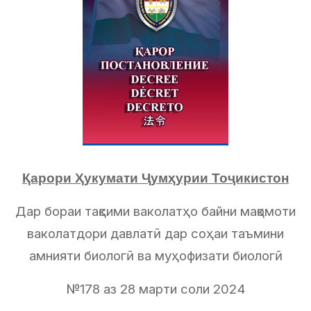
Қарори Ҳукумати Ҷумҳурии Тоҷикистон
Дар бораи тақсими ваколатҳо байни мақомоти
ваколатдори давлатӣ дар соҳаи таъмини
амнияти биологӣ ва муҳофизати биологӣ
№178 аз 28 марти соли 2024