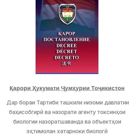
Қарори Ҳукумати Ҷумҳурии Тоҷикистон
Дар бораи Тартиби ташкили низоми давлатии
баҳисобгирӣ ва назорати агенту токсинҳои
биологии назоратшаванда ва объектҳои
эҳтимолан хатарноки биологӣ