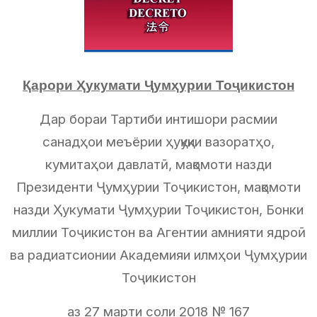
Қарори Ҳукумати Ҷумҳурии Тоҷикистон
Дар бораи Тартиби интишори расмии
санадҳои меъёрии ҳуқуқии вазоратҳо,
кумитаҳои давлатӣ, мақомоти назди
Президенти Ҷумҳурии Тоҷикистон, мақомоти
назди Ҳукумати Ҷумҳурии Тоҷикистон, Бонки
миллии Тоҷикистон ва Агентии амнияти ядроӣ
ва радиатсионии Академияи илмҳои Ҷумҳурии
Тоҷикистон
аз 27 марти соли 2018 № 167