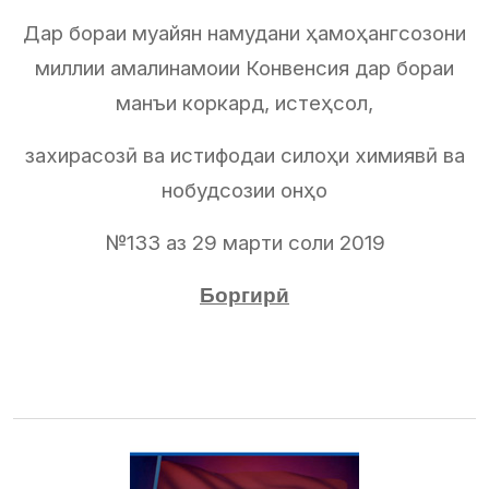
Дар бораи муайян намудани ҳамоҳангсозони
миллии амалинамоии Конвенсия дар бораи
манъи коркард, истеҳсол,
захирасозӣ ва истифодаи силоҳи химиявӣ ва
нобудсозии онҳо
№133 аз 29 марти соли 2019
Боргирӣ