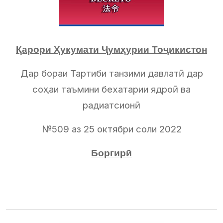
Қарори Ҳукумати Ҷумҳурии Тоҷикистон
Дар бораи Тартиби танзими давлатӣ дар
соҳаи таъмини бехатарии ядроӣ ва
радиатсионӣ
№509 аз 25 октябри соли 2022
Боргирӣ