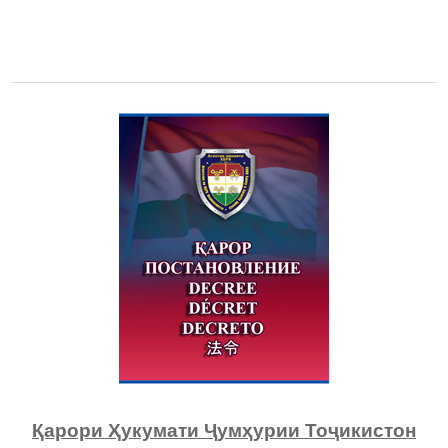
Қарори Ҳукумати Ҷумҳурии Тоҷикистон