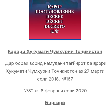
Қарори Ҳукумати Ҷумҳурии Тоҷикистон
Дар бораи ворид намудани тағйирот ба қарори
Ҳукумати Ҷумҳурии Тоҷикистон аз 27 марти
соли 2018, №167
№82 аз 8 феврали соли 2020
Боргирӣ