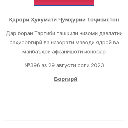
Қарори Ҳукумати Ҷумҳурии Тоҷикистон
Дар бораи Тартиби ташкили низоми давлатии
баҳисобгирӣ ва назорати маводи ядроӣ ва
манбаъҳои афканишоти ионофар
№396 аз 29 августи соли 2023
Боргирӣ