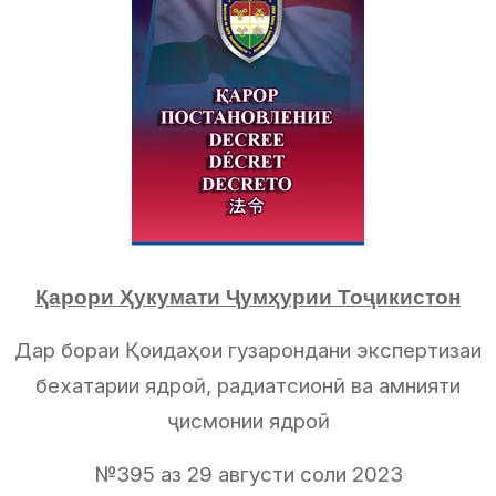
Қарори Ҳукумати Ҷумҳурии Тоҷикистон
Дар бораи Қоидаҳои гузарондани экспертизаи
бехатарии ядроӣ, радиатсионӣ ва амнияти
ҷисмонии ядроӣ
№395 аз 29 августи соли 2023