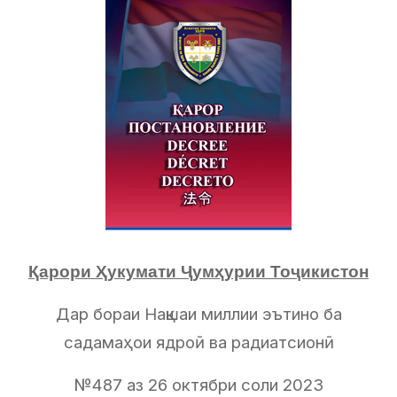
Қарори Ҳукумати Ҷумҳурии Тоҷикистон
Дар бораи Нақшаи миллии эътино ба
садамаҳои ядроӣ ва радиатсионӣ
№487 аз 26 октябри соли 2023