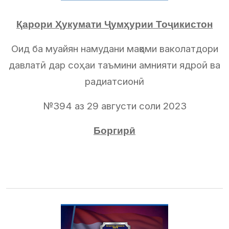
Қарори Ҳукумати Ҷумҳурии Тоҷикистон
Оид ба муайян намудани мақоми ваколатдори
давлатӣ дар соҳаи таъмини амнияти ядроӣ ва
радиатсионӣ
№394 аз 29 августи соли 2023
Боргирӣ