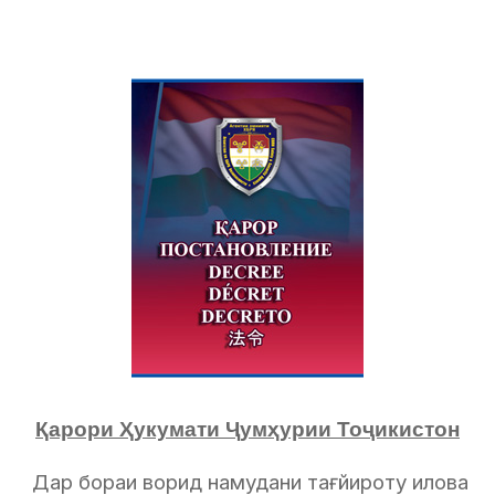
Қарори Ҳукумати Ҷумҳурии Тоҷикистон
Дар бораи ворид намудани тағйироту илова