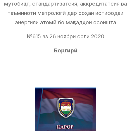
мутобиқат, стандартизатсия, аккредитатсия ва
таъминоти метрологӣ дар соҳаи истифодаи
энергияи атомӣ бо мақсадҳои осоишта
№615 аз 26 ноябри соли 2020
Боргирӣ