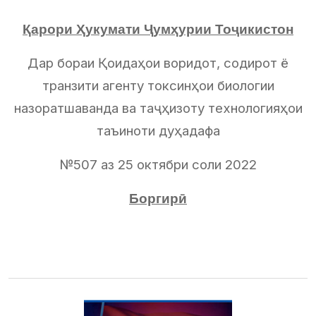
Қарори Ҳукумати Ҷумҳурии Тоҷикистон
Дар бораи Қоидаҳои воридот, содирот ё
транзити агенту токсинҳои биологии
назоратшаванда ва таҷҳизоту технологияҳои
таъиноти дуҳадафа
№507 аз 25 октябри соли 2022
Боргирӣ