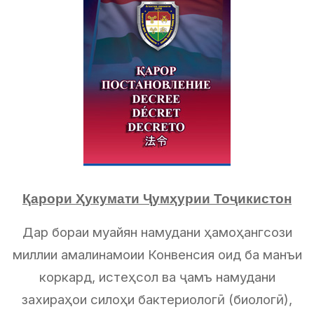
Қарори Ҳукумати Ҷумҳурии Тоҷикистон
Дар бораи муайян намудани ҳамоҳангсози
миллии амалинамоии Конвенсия оид ба манъи
коркард, истеҳсол ва ҷамъ намудани
захираҳои силоҳи бактериологӣ (биологӣ),