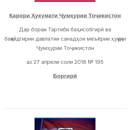
Қарори Ҳукумати Ҷумҳурии Тоҷикистон
Дар бораи Тартиби баҳисобгирӣ ва
бақайдгирии давлатии санадҳои меъёрии ҳуқуқии
Ҷумҳурии Тоҷикистон
аз 27 апрели соли 2018 № 195
Боргирӣ