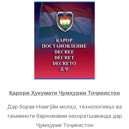
Қарори Ҳукумати Ҷумҳурии Тоҷикистон
Дар бораи Номгӯйи молҳо, технологияҳо ва
таъминоти барномавии назоратшаванда дар
Ҷумҳурии Тоҷикистон