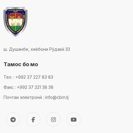
ш. Душанбе, хиёбони Рӯдакӣ 33
Тамос бо мо
Тел. : +992 37 227 83 83
Факс : +992 37 221 38 38
Почтаи электронӣ : info@cbrn.tj