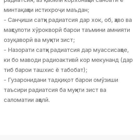
минтақаҳои истихроҷи маъдан;
- Санҷиши сатҳи радиатсия дар хок, об, ҳаво ва
маҳсулоти хӯрокворӣ барои таъмини амнияти
озуқаворӣ ва муҳити зист;
- Назорати сатҳи радиатсия дар муассисаҳое,
ки бо маводи радиоактивӣ кор мекунанд (дар
тиб барои ташхис ё табобат);
- Гузаронидани тадқиқот барои омӯзиши
таъсири радиатсия ба муҳити зист ва
саломатии аҳолӣ.