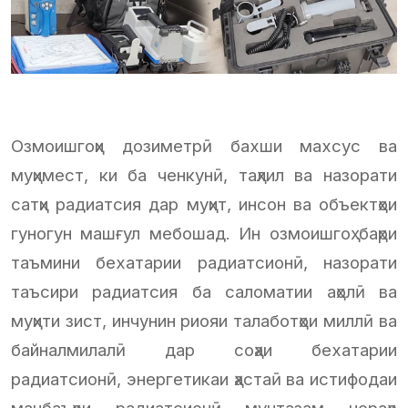
Озмоишгоҳи дозиметрӣ бахши махсус ва
муҳимест, ки ба ченкунӣ, таҳлил ва назорати
сатҳи радиатсия дар муҳит, инсон ва объектҳои
гуногун машғул мебошад. Ин озмоишгоҳ баҳри
таъмини бехатарии радиатсионӣ, назорати
таъсири радиатсия ба саломатии аҳолӣ ва
муҳити зист, инчунин риояи талаботҳои миллӣ ва
байналмилалӣ дар соҳаи бехатарии
радиатсионӣ, энергетикаи ҳастаӣ ва истифодаи