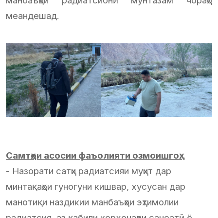
манбаъҳои радиатсионӣ мунтазам чораҳо
меандешад.
Самтҳои асосии фаъолияти озмоишгоҳ:
- Назорати сатҳи радиатсияи муҳит дар
минтақаҳои гуногуни кишвар, хусусан дар
манотиқи наздикии манбаъҳои эҳтимолии
радиатсия, аз қабили корхонаҳои саноатӣ ё