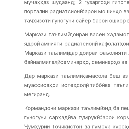
муҷаҳҳаз шудаанд; 2 гузаргоҳи гипот
порталии радиатсионӣ барои мошинҳо ва
таҷҳизоти гуногуни сайёр барои ошкор 
Маркази таълимӣ доираи васеи хадамот
ядроӣ, амнияти радиатсионӣ, кафолатҳ
Маркази таълимӣ дар доираи фаъолияти 
байналмилалӣ, семинарҳо, семинарҳо ва
Дар маркази таълимӣ ҳамасола беш аз
муассисаҳои истеҳсолӣ, тиббӣ ва таъ
мегиранд.
Кормандони маркази таълимӣ оид ба пеш
гуногуни сарҳадӣ ва гумрукӣ барои ко
Ҷумҳурии Тоҷикистон ва гумрук курсҳ