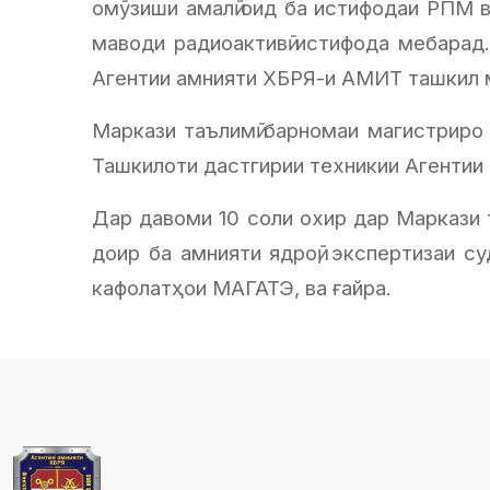
омӯзиши амалӣ оид ба истифодаи РПМ в
маводи радиоактивӣ истифода мебарад
Агентии амнияти ХБРЯ-и АМИТ ташкил 
Маркази таълимӣ барномаи магистриро
Ташкилоти дастгирии техникии Агенти
Дар давоми 10 соли охир дар Маркази та
доир ба амнияти ядроӣ, экспертизаи суд
кафолатҳои МАГАТЭ, ва ғайра.