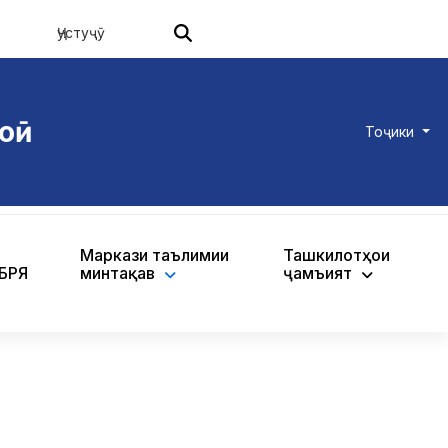
оӣ
Тоҷики
Маркази таълимии
Ташкилотҳои
ХБРЯ
минтақавӣ
ҷамъиятӣ