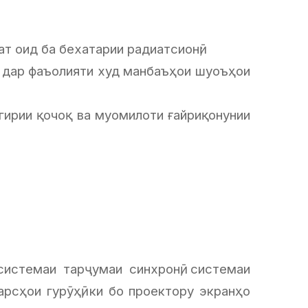
т оид ба бехатарии радиатсионӣ;
и дар фаъолияти худ манбаъҳои шуоъҳои
гирии қочоқ ва муомилоти ғайриқонунии
системаи тарҷумаи синхронӣ, системаи
рсҳои гурӯҳӣ, ки бо проектору экранҳо