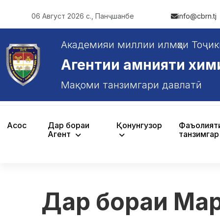
06 Август 2026 с., Панҷшанбе
info@cbrn.tj
Академияи миллии илмҳои Тоҷик
Агентии амнияти химияв
Мақоми танзимгари давлатӣ
Асосӣ
Дар бораи
Қонунгузорӣ
Фаъолият
Агентӣ
танзимгар
Дар бораи Ма