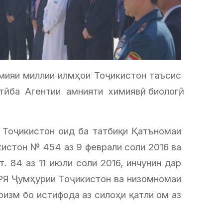
емияи миллии илмҳои Тоҷикистон таъсис
ба Агентии амнияти химиявӣ, биологӣ,
и Тоҷикистон оид ба татбиқи Қатъномаи
истон № 454 аз 9 феврали соли 2016 ва
84 аз 11 июли соли 2016, инчунин дар
РЯ Ҷумҳурии Тоҷикистон ва низомномаи
ризм бо истифода аз силоҳи қатли ом аз