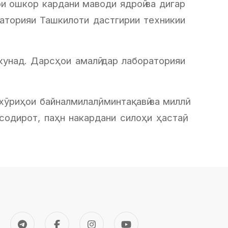
и ошкор кардани маводи ядроӣ ва дигар
аторияи Ташкилоти дастгирии техникии
унад. Дарсҳои амалӣ дар лабораторияи
ӯриҳои байналмилалӣ, минтақавӣ ва миллӣ
 содирот, паҳн накардани силоҳи ҳастаӣ,