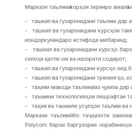
Маркази таълимӣ корҳои зеринро амалӣ 
- ташкил ва гузаронидани таълим дар а
- ташкил ва гузаронидани курсҳои так
иондоркунандаро истифода мебаранд;
- ташкил ва гузаронидани курсҳо баро
силоҳи қатли ом ва назорати содирот;
- ташкил ва гузаронидани курсҳо оид ба
- ташкил ва гузаронидани тренингҳо, к
- таҳияи маводи таълимӣ, аз ҷумла дар 
- таъмини технологияҳои пешрафтаи та
- таҳия ва такмили усулҳои таълим ва 
Маркази таълимӣ бо таҷҳизоти замона
Polycom барои баргузории чорабиниҳои