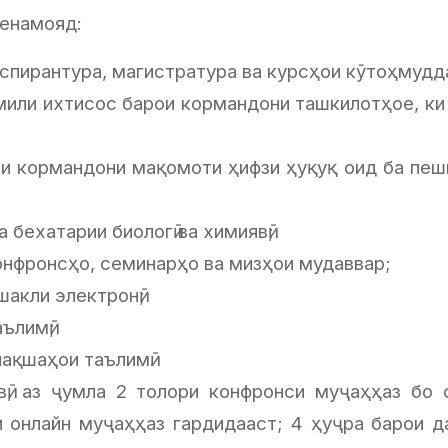
менамояд:
спирантура, магистратура ва курсҳои кӯтоҳмудда
мили ихтисос барои кормандони ташкилотҳое, к
и кормандони мақомоти ҳифзи ҳуқуқ оид ба пеш
 бехатарии биологӣ ва химиявӣ;
онфронсҳо, семинарҳо ва мизҳои мудаввар;
шакли электронӣ;
ълимӣ;
нақшаҳои таълимӣ.
вӣ, аз ҷумла 2 толори конфронси муҷаҳҳаз бо 
 онлайн муҷаҳҳаз гардидааст; 4 ҳуҷра барои да