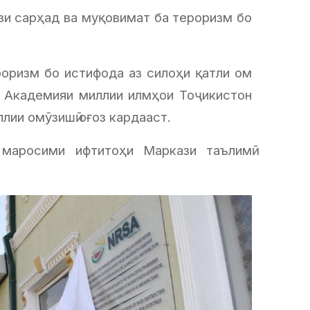
зи сарҳад ва муқовимат ба тероризм бо
роризм бо истифода аз силоҳи қатли ом
оии Академияи миллии илмҳои Тоҷикистон
лии омӯзишӣ оғоз кардааст.
маросими ифтитоҳи Маркази таълимӣ