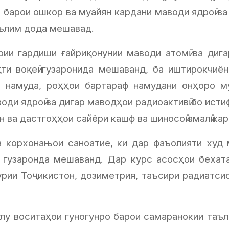
т барои ошкор ва муайян кардани маводи ядроӣ ва
аълим дода мешавад.
ии гардиши ғайриқонунии маводи атомӣ ва дига
ақти воқеӣ гузаронида мешаванд, ба иштирокчи
р намуда, роҳҳои бартараф намудани онҳоро му
оди ядроӣ ва дигар маводҳои радиоактивӣ бо исти
н ва дастгоҳҳои сайёри кашф ва шиносоӣ амалӣ ка
ва корхонањои саноатие, ки дар фаъолияти ху
гузаронда мешаванд. Дар курс асосҳои бехатари
рии Тоҷикистон, дозиметрия, таъсири радиатсио
лу воситаҳои гуногунро барои самаранокии таъли