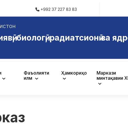
+992 37 227 83 83
истон
ӣ, биологӣ, радиатсионӣ ва ядр
и
Фаъолияти
Ҳамкориҳо
Маркази
ӣ
илмӣ
минтақавии 
рказ