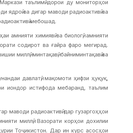
 Маркази таълимӣ дорои ду мониторҳои
и ядроӣ ва дигар маводи радиоактивӣ ва
радиоактивӣ мебошад.
и амнияти химиявӣ ва биологӣ, амнияти
зорати содирот ва ғайра фаро мегирад.
ии миллӣ, минтақавӣ, байниминтақавӣ ва
андаи давлатӣ, мақомоти ҳифзи ҳуқуқ,
ҳои иондор истифода мебаранд, таълим
гар маводи радиоактивӣ дар гузаргоҳҳои
мнияти миллӣ, Вазорати корҳои дохилии
урии Тоҷикистон. Дар ин курс асосҳои