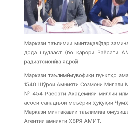
Маркази таълимии минтақавӣ дар замин
дода шудааст (бо қарори Раёсати АМИ
радиатсионӣ ва ядроӣ).
Маркази таълимӣ мувофиқи пунктҳо ама
1540 Шӯрои Амнияти Созмони Милали Му
№ 454 Раёсати Академияи миллии илмҳ
асоси санадњои меъёрии ҳуқуқии Ҷумҳ
Маркази минтақавии таълимӣ ва омӯзишӣ
Агентии амнияти ХБРЯ АМИТ.