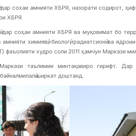
дар сохаи амнияти ХБРЯ, назорати содирот, ҳиф
ҳои ХБРЯ
ӣ дар соҳаи амнияти ХБРЯ ва муқовимат бо тер
 амнияти химиявӣ, биологӣ, радиатсионӣ ва ядр
 фаъолияти худро соли 2011 ҳамчун Маркази мил
аркази таълимии минтақавиро гирифт. Дар 
 байналмилалӣ ширкат доштанд.