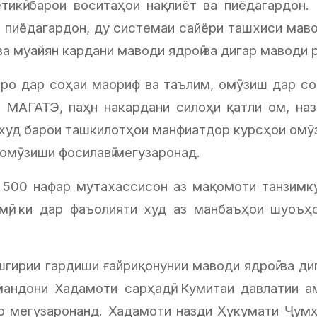
етикӣ барои воситаҳои нақлиёт ва пиёдагардон.
 пиёдагардон, ду системаи сайёри ташхиси мавод
ва муайян кардани маводи ядроӣ ва дигар маводи 
ро дар соҳаи маориф ва таълим, омӯзиш дар соҳа
ои МАГАТЭ, паҳн накардани силоҳи қатли ом, на
худ барои ташкилотҳои манфиатдор курсҳои омӯзиш
 омӯзиши фосилавӣ мегузаронад.
 500 нафар мутахассисон аз мақомоти танзимкун
лимӣ, ки дар фаъолияти худ аз манбаъҳои шуоъ
гирии гардиши ғайриқонунии маводи ядроӣ ва ди
рмандони Хадамоти сарҳадӣ, Кумитаи давлатии а
о мегузаронанд. Хадамоти назди Ҳукумати Ҷумҳ