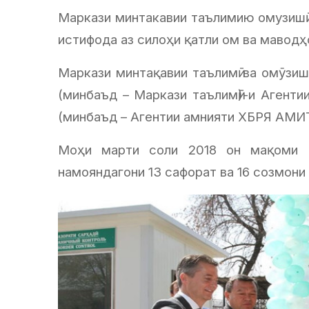
Маркази минтакавии таълимию омузишӣ 
истифода аз силоҳи қатли ом ва мавод
Маркази минтақавии таълимӣ ва омӯзиш
(минбаъд – Маркази таълимӣ)-и Агентии
(минбаъд – Агентии амнияти ХБРЯ АМИТ)
Моҳи марти соли 2018 он мақоми М
намояндагони 13 сафорат ва 16 созмони