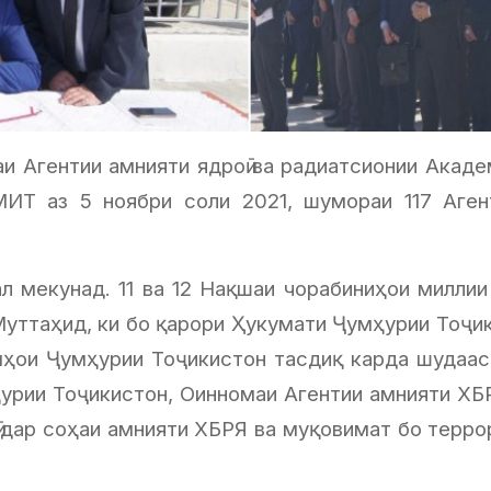
аи Агентии амнияти ядроӣ ва радиатсионии Акад
Т аз 5 ноябри соли 2021, шумораи 117 Агентӣ 
л мекунад. 11 ва 12 Нақшаи чорабиниҳои милли
ттаҳид, ки бо қарори Ҳукумати Ҷумҳурии Тоҷик
ои Ҷумҳурии Тоҷикистон тасдиқ карда шудааст. 
урии Тоҷикистон, Оинномаи Агентии амнияти ХБ
 дар соҳаи амнияти ХБРЯ ва муқовимат бо терро