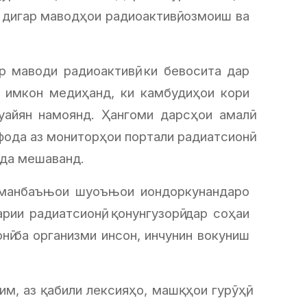
 дигар маводҳои радиоактивӣ, озмоиш ва
р маводи радиоактивӣ, ки бевосита дар
ён имкон медиҳанд, ки камбудиҳои кори
айян намоянд. Ҳангоми дарсҳои амалӣ
фода аз мониторҳои портали радиатсионӣ
рда мешаванд.
д манбаъњои шуоъњои иондоркунандаро
и радиатсионӣ, қонунгузорӣ дар соҳаи
нӣ ба организми инсон, инчунин вокуниш
м, аз қабили лексияҳо, машқҳои гурӯҳӣ,