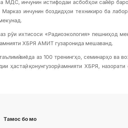
а МДС, инчунин истифодаи асбобҳои сайёр баро
. Марказ инчунин боздидҳои техникиро ба лабор
мекунад.
 аз рӯи ихтисоси «Радиоэкология» пешниҳод мек
и амнияти ХБРЯ АМИТ гузаронида мешаванд.
ълимӣ зиёда аз 100 тренингҳо, семинарҳо ва вох
ии ҳастаӣ, қонунгузорӣ, амнияти ХБРЯ, назорати
Тамос бо мо