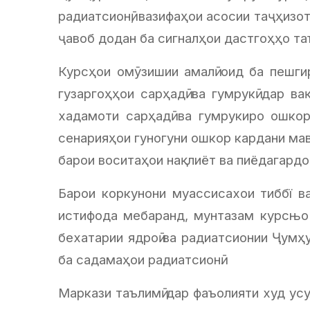
радиатсионӣ, вазифаҳои асосии таҷҳизо
ҷавоб додан ба сигналҳои дастгоҳҳо т
Курсҳои омӯзишии амалӣ оид ба пешгир
гузаргоҳҳои сарҳадӣ ва гумрукӣ дар в
хадамоти сарҳадӣ ва гумрукиро ошко
сенарияҳои гуногуни ошкор кардани мав
барои воситаҳои нақлиёт ва пиёдагардо
Барои коркунони муассисахои тиббї 
истифода мебаранд, мунтазам курсњо 
бехатарии ядроӣ ва радиатсионии Ҷумҳу
ба садамаҳои радиатсионӣ.
Маркази таълимӣ дар фаъолияти худ усу