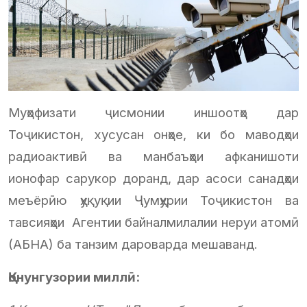
Муҳофизати ҷисмонии иншоотҳо дар
Тоҷикистон, хусусан онҳое, ки бо маводҳои
радиоактивӣ ва манбаъҳои афканишоти
ионофар сарукор доранд, дар асоси санадҳои
меъёрӣю ҳуқуқии Ҷумҳурии Тоҷикистон ва
тавсияҳои Агентии байналмилалии неруи атомӣ
(АБНА) ба танзим дароварда мешаванд.
Қонунгузории миллӣ: