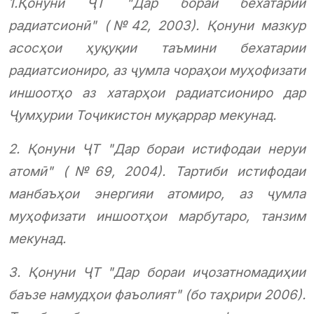
1.
Қонуни ҶТ "Дар бораи бехатарии
радиатсионӣ" (№42, 2003). Қонуни мазкур
асосҳои ҳуқуқии таъмини бехатарии
радиатсиониро, аз ҷумла чораҳои муҳофизати
иншоотҳо аз хатарҳои радиатсиониро дар
Ҷумҳурии Тоҷикистон муқаррар мекунад.
2. Қонуни ҶТ "Дар бораи истифодаи неруи
атомӣ" (№69, 2004). Тартиби истифодаи
манбаъҳои энергияи атомиро, аз ҷумла
муҳофизати иншоотҳои марбутаро, танзим
мекунад.
3. Қонуни ҶТ "Дар бораи иҷозатномадиҳии
баъзе намудҳои фаъолият" (бо таҳрири 2006).