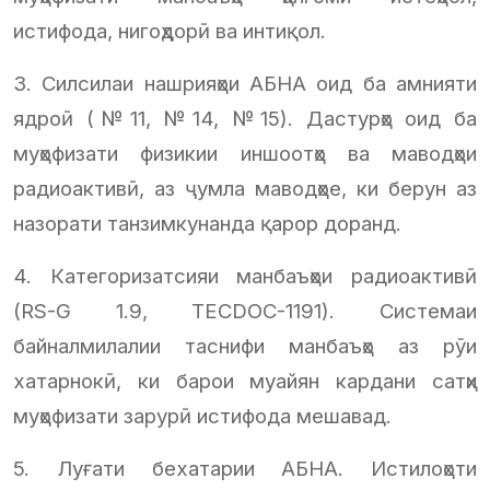
истифода, нигоҳдорӣ ва интиқол.
3. Силсилаи нашрияҳои АБНА оид ба амнияти
ядроӣ (№11, №14, №15). Дастурҳо оид ба
муҳофизати физикии иншоотҳо ва маводҳои
радиоактивӣ, аз ҷумла маводҳое, ки берун аз
назорати танзимкунанда қарор доранд.
4. Категоризатсияи манбаъҳои радиоактивӣ
(RS-G 1.9, TECDOC-1191). Системаи
байналмилалии таснифи манбаъҳо аз рӯи
хатарнокӣ, ки барои муайян кардани сатҳи
муҳофизати зарурӣ истифода мешавад.
5. Луғати бехатарии АБНА. Истилоҳоти