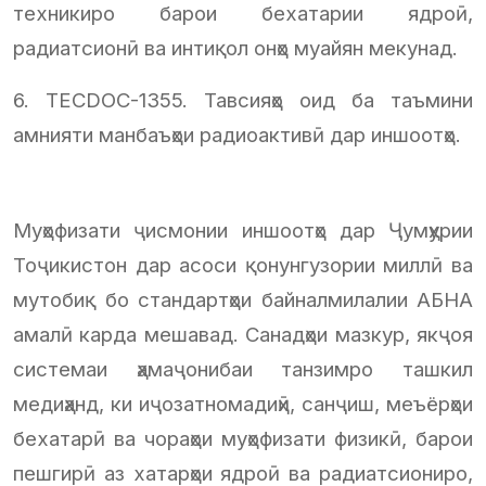
техникиро барои бехатарии ядроӣ,
радиатсионӣ ва интиқол онҳо муайян мекунад.
6. TECDOC-1355. Тавсияҳо оид ба таъмини
амнияти манбаъҳои радиоактивӣ дар иншоотҳо.
Муҳофизати ҷисмонии иншоотҳо дар Ҷумҳурии
Тоҷикистон дар асоси қонунгузории миллӣ ва
мутобиқ бо стандартҳои байналмилалии АБНА
амалӣ карда мешавад. Санадҳои мазкур, якҷоя
системаи ҳамаҷонибаи танзимро ташкил
медиҳанд, ки иҷозатномадиҳӣ, санҷиш, меъёрҳои
бехатарӣ ва чораҳои муҳофизати физикӣ, барои
пешгирӣ аз хатарҳои ядроӣ ва радиатсиониро,