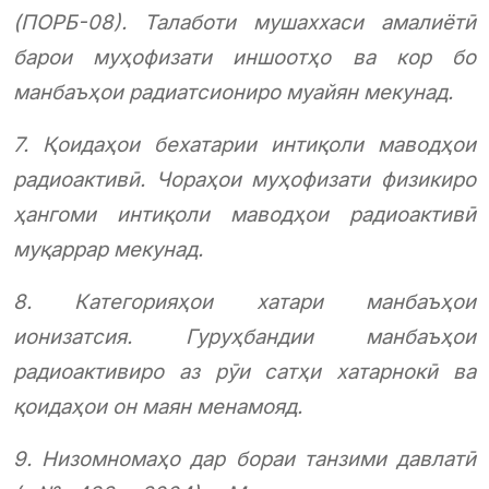
(ПОРБ-08). Талаботи мушаххаси амалиётӣ
барои муҳофизати иншоотҳо ва кор бо
манбаъҳои радиатсиониро муайян мекунад.
7. Қоидаҳои бехатарии интиқоли маводҳои
радиоактивӣ. Чораҳои муҳофизати физикиро
ҳангоми интиқоли маводҳои радиоактивӣ
муқаррар мекунад.
8. Категорияҳои хатари манбаъҳои
ионизатсия. Гуруҳбандии манбаъҳои
радиоактивиро аз рӯи сатҳи хатарнокӣ ва
қоидаҳои он маян менамояд.
9. Низомномаҳо дар бораи танзими давлатӣ