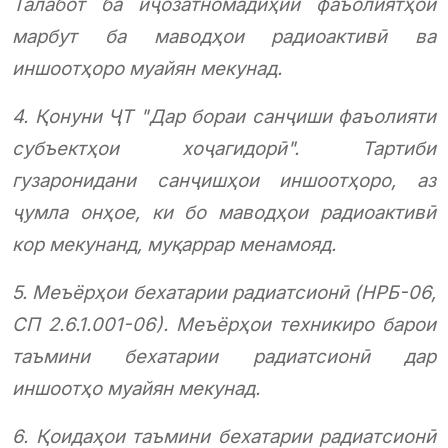
Талабот ба иҷозатномадиҳии фаъолиятҳои
марбут ба маводҳои радиоактивӣ ва
иншоотҳоро муайян мекунад.
4. Қонуни ҶТ "Дар бораи санҷиши фаъолияти
субъектҳои хоҷагидорӣ". Тартиби
гузаронидани санҷишҳои иншоотҳоро, аз
ҷумла онҳое, ки бо маводҳои радиоактивӣ
кор мекунанд, муқаррар менамояд.
5. Меъёрҳои бехатарии радиатсионӣ (НРБ-06,
СП 2.6.1.001-06). Меъёрҳои техникиро барои
таъмини бехатарии радиатсионӣ дар
иншоотҳо муайян мекунад.
6. Қоидаҳои таъмини бехатарии радиатсионӣ