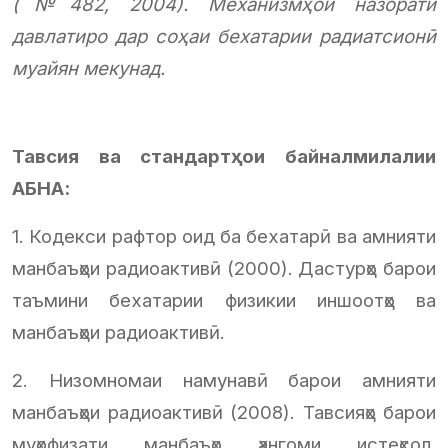
(№482, 2004). Механизмҳои назорати
давлатиро дар соҳаи бехатарии радиатсионӣ
муайян мекунад.
Тавсия ва стандартҳои байналмилалии
АБНА:
1. Кодекси рафтор оид ба бехатарӣ ва амнияти
манбаъҳои радиоактивӣ (2000). Дастурҳо барои
таъмини бехатарии физикии иншоотҳо ва
манбаъҳои радиоактивӣ.
2. Низомномаи намунавӣ барои амнияти
манбаъҳои радиоактивӣ (2008). Тавсияҳо барои
муҳофизати манбаъҳо ҳангоми истеҳсол,