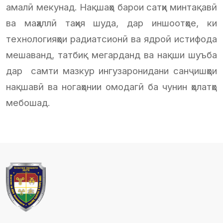
амалӣ мекунад. Нақшаҳо барои сатҳи минтақавӣ
ва маҳаллӣ таҳия шуда, дар иншоотҳое, ки
технологияҳои радиатсионӣ ва ядроӣ истифода
мешаванд, татбиқ мегарданд ва нақши шуъба
дар самти мазкур ингузаронидани санҷишҳои
нақшавӣ ва ногаҳонии омодагӣ ба чунин ҳолатҳо
мебошад.