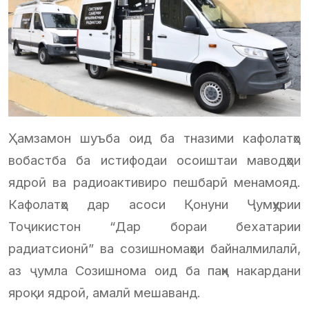
Ҳамзамон шуъба оид ба тназими кафолатҳо
вобастба ба истифодаи осоиштаи маводҳои
ядроӣ ва радиоактивиро пешбарӣ менамояд.
Кафолатҳо дар асоси Қонуни Ҷумҳурии
Тоҷикистон “Дар бораи бехатарии
радиатсионӣ” ва созишномаҳои байналмилалӣ,
аз ҷумла Созишнома оид ба паҳн накардани
яроқи ядроӣ, амалӣ мешаванд.