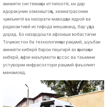
амнияти системаҳои иттилоотӣ, ки дар
идоракунии озмоишгоҳҳо, хизматрасонии
ҷамъиятӣ ва назорати маводҳои ядроӣ ва
радиоактивӣ истифода мешаванд, бар уҳда
дорад. Бо назардошти афзоиши вобастагии
Тоҷикистон ба технологияҳои рақамӣ, шуъбаи
амнияти киберӣ барои пешгирӣ аз ҳамлаҳои
киберӣ, ҳифзи маълумоти ҳассос ва таъмини
устувории инфрасохтори рақамӣ фаъолият
менамояд.