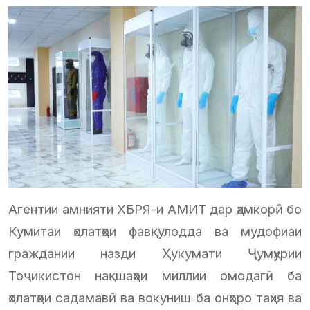
Агентии амнияти ХБРЯ-и АМИТ дар ҳамкорӣ бо
Кумитаи ҳолатҳои фавқулодда ва мудофиаи
граждании назди Ҳукумати Ҷумҳурии
Тоҷикистон нақшаҳои миллии омодагӣ ба
ҳолатҳои садамавӣ ва вокуниш ба онҳоро таҳия ва