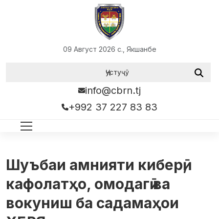
09 Август 2026 с., Якшанбе
info@cbrn.tj
+992 37 227 83 83
Шуъбаи амнияти киберӣ,
кафолатҳо, омодагӣ ва
вокуниш ба садамаҳои