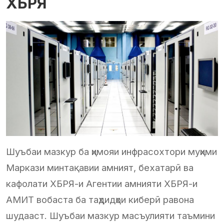
ХБРЯ
Шуъбаи мазкур ба ҳимояи инфрасохтори муҳими
Маркази минтақавии амният, бехатарӣ ва
кафолати ХБРЯ-и Агентии амнияти ХБРЯ-и
АМИТ вобаста ба таҳдидҳои киберӣ равона
шудааст. Шуъбаи мазкур масъулияти таъмини