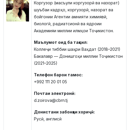
Коргузор (масъули коргузорӣ ва назорат)
шуъбаи кадрҳо, коргузорӣ, назорат ва
бойгонии Агентии амнияти химиявӣ,
биологӣ, радиатсионӣ ва ядроии
Академияи миллии илмҳои Тоҷикистон.
Маълумот оид ба таҳсил:
Коллеҷи тиббии шаҳри Ваҳдат (2018–2021)
Бакалавр — Донишгоҳи миллии Тоҷикистон
(2021–2025)
Телефон барои тамос:
+992 111 20 01 05
Почтаи электронӣ:
d.zoirova@cbrn.tj
Донистани забонҳои хориҷӣ:
Русӣ, англисӣ