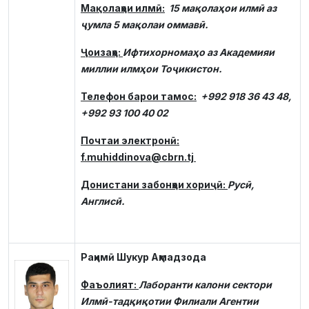
Мақолаҳои илмӣ:
15 мақолаҳои илмӣ аз
ҷумла 5 мақолаи оммавӣ.
Ҷоизаҳо:
Ифтихорномаҳо аз Академияи
миллии илмҳои Тоҷикистон.
Телефон барои тамос:
+992 918 36 43 48,
+992 93 100 40 02
Почтаи электронӣ:
f.muhiddinova@cbrn.tj
Донистани забонҳои хориҷӣ:
Русӣ,
Англисӣ.
Раҳимӣ Шукур Аҳмадзода
Фаъолият:
Лаборанти калони сектори
Илмӣ-тадқиқотии Филиали Агентии