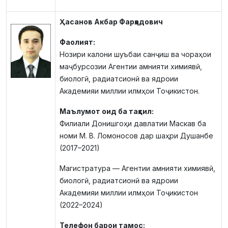
Ҳасанов Акбар Фарҳодович
Фаолият:
Нозири калони шуъбаи санҷиш ва чораҳои
маҷбурсозии Агентии амнияти химиявӣ,
биологӣ, радиатсионӣ ва ядроии
Академияи миллии илмҳои Тоҷикистон.
Маълумот оид ба таҳсил:
Филиали Донишгоҳи давлатии Маскав ба
номи М. В. Ломоносов дар шаҳри Душанбе
(2017–2021)
Магистратура — Агентии амнияти химиявӣ,
биологӣ, радиатсионӣ ва ядроии
Академияи миллии илмҳои Тоҷикистон
(2022–2024)
Телефон барои тамос: