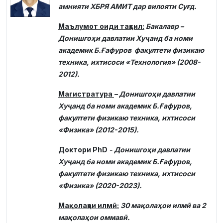
амнияти ХБРЯ АМИТ дар вилояти Суғд.
Маълумот оиди таҳсил:
Бакалавр –
Донишгоҳи давлатии Хуҷанд ба номи
академик Б.Ғафуров факултети физикаю
техника, ихтисоси «Технология» (2008-
2012).
Магистратура
– Донишгоҳи давлатии
Хуҷанд ба номи академик Б.Ғафуров,
факултети физикаю техника, ихтисоси
«Физика» (2012-2015).
Доктори PhD
- Донишгоҳи давлатии
Хуҷанд ба номи академик Б.Ғафуров,
факултети физикаю техника, ихтисоси
«Физика» (2020-2023).
Мақолаҳои илмӣ:
30 мақолаҳои илмӣ ва 2
мақолаҳои оммавӣ.