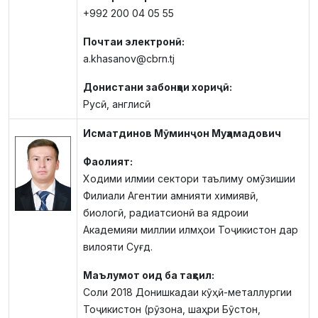
+992 200 04 05 55
Почтаи электронӣ:
a.khasanov@cbrn.tj
Донистани забонҳои хориҷӣ:
Русӣ, англисӣ
Исматдинов Мӯминҷон Муҳамадович
Фаолият:
Ходими илмии сектори таълиму омӯзишии
Филиали Агентии амнияти химиявӣ,
биологӣ, радиатсионӣ ва ядроии
Академияи миллии илмҳои Тоҷикистон дар
вилояти Суғд.
Маълумот оид ба таҳсил:
Соли 2018 Донишкадаи кӯҳӣ-металлургии
Тоҷикистон (рӯзона, шаҳри Бӯстон,