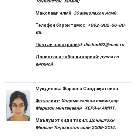
Тоҷикистон, Химия;
Мақолаҳои илмӣ:
30 мақолаҳои илмӣ.
Телефон барои тамос:
+992-902-66-80-
66.
Почтаи электронӣ:
d-dilshod92@mail.ru
Донистани забонҳои хориҷӣ:
русси ва
англисӣ
Муҳидинова Фарзона Саидаҳматовна
Фаъолият:
Ходими калони илмии дар
Маркази минтақавии ХБРЯ-и АМИТ.
Маълумот оиди таҳсил:
Донишгоҳи
Миллии Тоҷикистон соли 2009-2014.