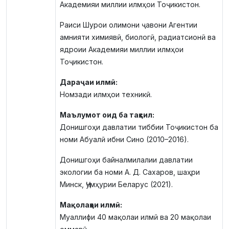
Академияи миллии илмҳои Тоҷикистон.
Раиси Шурои олимони ҷавони Агентии
амнияти химиявӣ, биологӣ, радиатсионӣ ва
ядроии Академияи миллии илмҳои
Тоҷикистон.
Дараҷаи илмӣ:
Номзади илмҳои техникӣ.
Маълумот оид ба таҳсил:
Донишгоҳи давлатии тиббии Тоҷикистон ба
номи Абуалӣ ибни Сино (2010–2016).
Донишгоҳи байналмилалии давлатии
экологии ба номи А. Д. Сахаров, шаҳри
Минск, Ҷумҳурии Беларус (2021).
Мақолаҳои илмӣ:
Муаллифи 40 мақолаи илмӣ ва 20 мақолаи