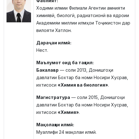
Фаолият:
Ходими илмии Филиали Агентии амнияти
химиявӣ, биологӣ, радиатсионӣ ва ядроии
Академияи миллии илмҳои Тоҷикистон дар
вилояти Хатлон.
Дараҷаи илмӣ:
Нест.
Маълумот оид ба таҳсил:
Бакалавр
— соли 2013, Донишгоҳи
давлатии Бохтар ба номи Носири Хусрав,
ихтисоси
«Химия ва биология»
.
Магистратура
— соли 2015, Донишгоҳи
давлатии Бохтар ба номи Носири Хусрав,
ихтисоси
«Химия»
.
Мақолаҳои илмӣ:
Муаллифи 24 мақолаи илмӣ.