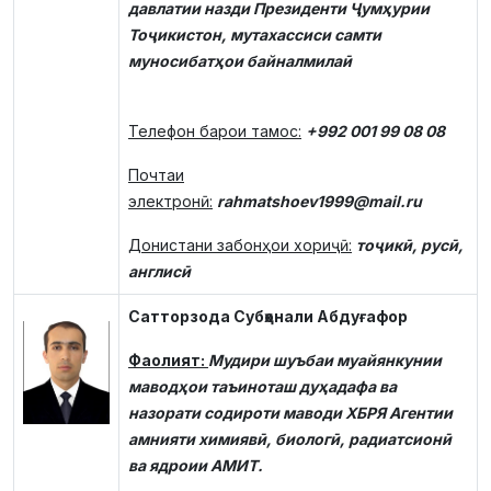
давлатии назди Президенти Ҷумҳурии
Тоҷикистон, мутахассиси самти
муносибатҳои байналмилаӣ
Телефон барои тамос:
+992 001 99 08 08
Почтаи
электронӣ:
rahmatshoev1999@mail.ru
Донистани забонҳои хориҷӣ:
тоҷикӣ, русӣ,
англисӣ
Сатторзода Субҳонали Абдуғафор
Фаолият:
Мудири шуъбаи муайянкунии
маводҳои таъиноташ дуҳадафа ва
назорати содироти маводи ХБРЯ Агентии
амнияти химиявӣ, биологӣ, радиатсионӣ
ва ядроии АМИТ.