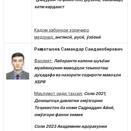
хатм кардааст
Кадом забонҳои хориҷиро
медонад:
англисӣ, русӣ, ӯзбекӣ
Раҳматшоев Самандар Саидакобирович
Фаолият:
Лаборанти калони шуъбаи
муайянкунии маводҳои таъиноташ
дуҳадафа ва назорати содироти мавоҳои
ХБРЯ
Маълумот оиди таҳсил:
Соли 2021,
Донишгоҳи давлатии омӯзгории
Тоҷикистон ба номи Садриддин Айнӣ,
омӯзгори фанни химия
Соли 2023 Академияи идоракунии