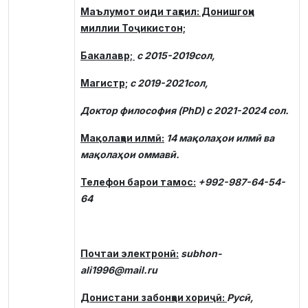
Маълумот оиди таҳсил: Донишгоҳи
миллии Тоҷикистон;
Бакалавр;
с 2015-2019сол,
Магистр;
с 2019-2021сол,
Доктор философия (PhD) с 2021-2024 сол.
Мақолаҳои илмӣ:
14 мақолаҳои илмӣ ва
мақолаҳои оммавӣ.
Телефон барои тамос:
+992-987-64-54-
64
Почтаи электронӣ:
subhon-
ali1996@mail.ru
Донистани забонҳои хориҷӣ:
Русӣ,