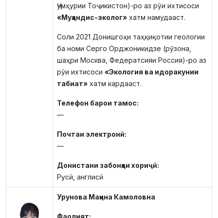
Ҷумҳурии Тоҷикистон)-ро аз рӯи ихтисоси
«Муҳандис-эколог»
хатм намудааст.
Соли 2021 Донишгоҳи таҳқиқотии геологии
ба номи Серго Орджоникидзе (рӯзона,
шаҳри Москва, Федератсияи Россия)-ро аз
рӯи ихтисоси
«Экология ва идоракунии
табиат»
хатм кардааст.
Телефон барои тамос:
—
Почтаи электронӣ:
—
Донистани забонҳои хориҷӣ:
Русӣ, англисӣ
Урунова Маҳина Камоловна
Фаолият: