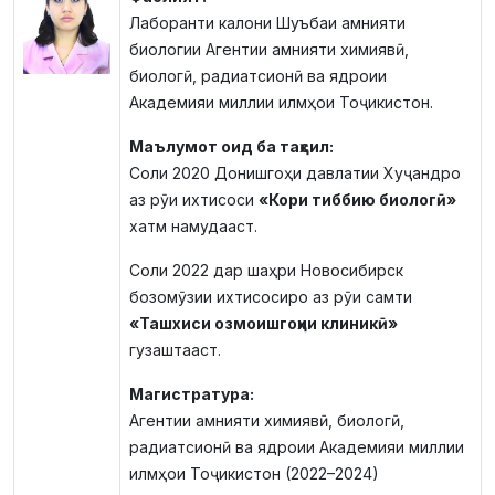
Лаборанти калони Шуъбаи амнияти
биологии Агентии амнияти химиявӣ,
биологӣ, радиатсионӣ ва ядроии
Академияи миллии илмҳои Тоҷикистон.
Маълумот оид ба таҳсил:
Соли 2020 Донишгоҳи давлатии Хуҷандро
аз рӯи ихтисоси
«Кори тиббию биологӣ»
хатм намудааст.
Соли 2022 дар шаҳри Новосибирск
бозомӯзии ихтисосиро аз рӯи самти
«Ташхиси озмоишгоҳии клиникӣ»
гузаштааст.
Магистратура:
Агентии амнияти химиявӣ, биологӣ,
радиатсионӣ ва ядроии Академияи миллии
илмҳои Тоҷикистон (2022–2024)