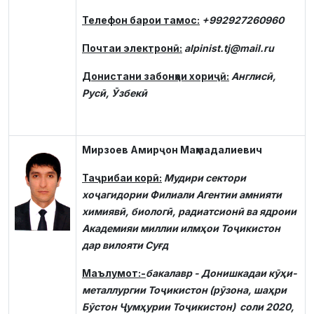
Телефон барои тамос:
+992927260960
Почтаи электронӣ:
alpinist.tj@mail.ru
Донистани забонҳои хориҷӣ:
Англисӣ,
Русӣ, Ӯзбекӣ
Мирзоев Амирҷон Маҳмадалиевич
Таҷрибаи корӣ:
Мудири сектори
хоҷагидории Филиали Агентии амнияти
химиявӣ, биологӣ, радиатсионӣ ва ядроии
Академияи миллии илмҳои Тоҷикистон
дар вилояти Суғд
Маълумот:
-
бакалавр - Донишкадаи кӯҳи-
металлургии Тоҷикистон (рӯзона, шаҳри
Бӯстон Ҷумҳурии Тоҷикистон) соли 2020,