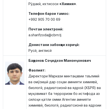
Рӯдакӣ, ихтисоси
«Химия»
.
Телефон барои тамос:
+992 905 70 00 69
Почтаи электронӣ:
a.sharifzoda@cbrn.tj
Донистани забонҳои хориҷӣ:
Русӣ, англисӣ
Баҳронов Соҷидхон Манонҷонович
Фаолият:
Директори Маркази минтақавии таълимӣ
ва омӯзишӣ дар соҳаи амнияти химиявӣ,
биологӣ, радиатсионӣ ва ядроӣ (ХБРЯ) ва
муқовимат ба терроризм бо истифода аз
силоҳи қатли омми Агентии амнияти
химиявӣ, биологӣ, радиатсионӣ ва ядроии