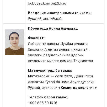
boboyev.komron@bk.ru
Владение иностранными языками:
Русский, английский
Ибронзода Асила Ашурмад
Фаолият:
Лаборанти калони Шуъбаи амнияти
биологии Агентии амнияти химиявӣ,
биологӣ, радиатсионӣ ва ядроии
Академияи миллии илмҳои Тоҷикистон.
Маълумот оид ба таҳсил:
Мутахассис
— соли 2020, Донишгоҳи
давлатии Кӯлоб ба номи Абуабдуллоҳи
Рӯдакӣ, ихтисоси
«Химия ва экология»
.
Телефон барои тамос:
+992 886 59 16 16