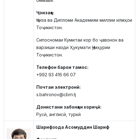
оммавӣ.
Ҷоизаҳо:
Ҷоиза ва Дипломи Академияи миллии илмҳои
Тоҷикистон.
Сипосномаи Кумитаи кор бо ҷавонон ва
варзиши назди Ҳукумати Ҷумҳурии
Тоҷикистон.
Телефон барои тамос:
+992 93 416 66 07
Почтаи электронӣ:
s.bahronov@cbrn.tj
Донистани забонҳои хориҷӣ:
Русӣ, англисӣ, туркӣ
Шарифзода Асомуддин Шариф