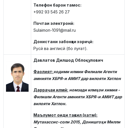
Телефон барои тамос:
+992 93 545 26 27
Почтаи электронӣ:
Sulaimon-1091@mail.ru
Донистани забонҳои хориҷӣ:
Русӣ ва англисӣ (бо луғат).
Давлатов Дилшод Облоқулович
Фаолият:
ходими илмии Филиали Агенти
амнияти ХБРЯ-и АМИТ дар вилояти Хатлон
Дарраҷаи илмӣ:
номзади илмҳои химия -
Филиали Агенти амнияти ХБРЯ-и АМИТ дар
вилояти Хатлон.
Маълумот оиди таҳсил (хатм):
Мутахассис-соли 2015, Донишгоҳи Милли