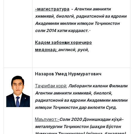
-магистратура
-
Агентии амнияти
химиявӣ, биологӣ, радиатсионӣ ва ядроии
Академияи миллии илмҳои Тоҷикистон
соли 2014 хатм кардааст.·
Кадом забонҳои хориҷиро
медонад:
англисӣ, русӣ,
Назаров Умед Нурмуратович
Таҷрибаи корӣ:
Лаборанти калони Филиали
Агентии амнияти химиявӣ, биологӣ,
радиатсионӣ ва ядроии Академияи миллии
илмҳои Тоҷикистон дар вилояти Суғд.
Маълумот:
-
Соли 2020 Донишкадаи кӯҳӣ-
металлургии Тоҷикистон (шаҳри Бӯстон
Ҷумҳурии Тоҷикистон) (рӯзона, бакалавр)