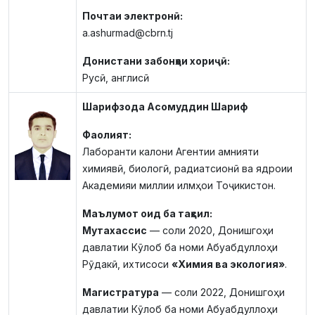
Почтаи электронӣ:
a.ashurmad@cbrn.tj
Донистани забонҳои хориҷӣ:
Русӣ, англисӣ
Шарифзода Асомуддин Шариф
Фаолият:
Лаборанти калони Агентии амнияти
химиявӣ, биологӣ, радиатсионӣ ва ядроии
Академияи миллии илмҳои Тоҷикистон.
Маълумот оид ба таҳсил:
Мутахассис
— соли 2020, Донишгоҳи
давлатии Кӯлоб ба номи Абуабдуллоҳи
Рӯдакӣ, ихтисоси
«Химия ва экология»
.
Магистратура
— соли 2022, Донишгоҳи
давлатии Кӯлоб ба номи Абуабдуллоҳи