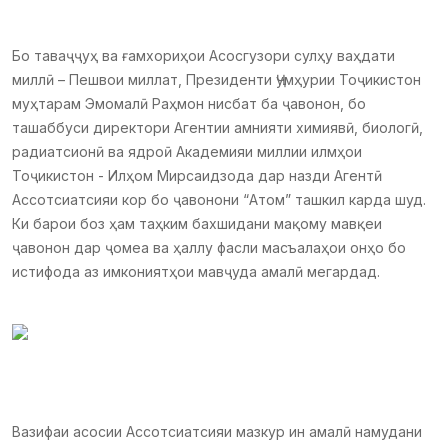
Бо таваҷҷуҳ ва ғамхориҳои Асосгузори сулҳу ваҳдати
миллӣ – Пешвои миллат, Президенти Ҷумҳурии Тоҷикистон
муҳтарам Эмомалӣ Раҳмон нисбат ба ҷавонон, бо
ташаббуси директори Агентии амнияти химиявӣ, биологӣ,
радиатсионӣ ва ядроӣ Академияи миллии илмҳои
Тоҷикистон - Илҳом Мирсаидзода дар назди Агентӣ
Ассотсиатсияи кор бо ҷавонони “Атом” ташкил карда шуд.
Ки барои боз ҳам таҳким бахшидани мақому мавқеи
ҷавонон дар ҷомеа ва ҳаллу фасли масъалаҳои онҳо бо
истифода аз имкониятҳои мавҷуда амалӣ мегардад.
Вазифаи асосии Ассотсиатсияи мазкур ин амалӣ намудани