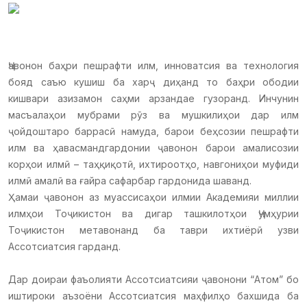
Ҷавонон баҳри пешрафти илм, инноватсия ва технология
бояд саъю кушиш ба харҷ диҳанд то баҳри ободии
кишвари азизамон саҳми арзандае гузоранд. Инчунин
масъалаҳои мубрами рӯз ва мушкилиҳои дар илм
ҷойдоштаро баррасӣ намуда, барои беҳсозии пешрафти
илм ва ҳавасмандгардонии ҷавонон барои амалисозии
корҳои илмӣ – таҳқиқотӣ, ихтироотҳо, навгониҳои муфиди
илмӣ амалӣ ва ғайра сафарбар гардонида шаванд.
Ҳамаи ҷавонон аз муассисаҳои илмии Академияи миллии
илмҳои Тоҷикистон ва дигар ташкилотҳои Ҷумҳурии
Тоҷикистон метавонанд ба таври ихтиёрӣ узви
Ассотсиатсия гарданд.
Дар доираи фаъолияти Ассотсиатсияи ҷавонони “Атом” бо
иштироки аъзоёни Ассотсиатсия маҳфилҳо бахшида ба