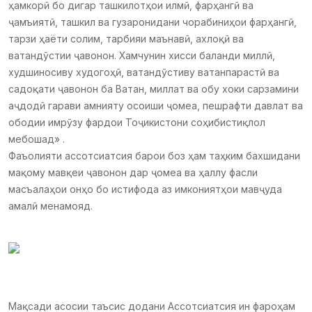
ҳамкорӣ бо дигар ташкилотҳои илмӣ, фарҳангӣ ва
ҷамъиятӣ, ташкил ва гузаронидани чорабиниҳои фарҳангӣ,
тарзи ҳаёти солим, тарбияи маънавӣ, ахлоқӣ ва
ватандӯстии ҷавонон. Хамчунин хисси баланди миллӣ,
худшиносиву худогоҳӣ, ватандӯстиву ватанпарастӣ ва
садоқати ҷавонон ба Ватан, миллат ва обу хоки сарзамини
аҷдодӣ гарави амнияту осоиши ҷомеа, пешрафти давлат ва
ободии имрӯзу фардои Тоҷикистони соҳибистиқлол
мебошад» .
Фаъолияти ассотсиатсия барои боз ҳам таҳким бахшидани
мақому мавқеи ҷавонон дар ҷомеа ва ҳаллу фасли
масъалаҳои онҳо бо истифода аз имкониятҳои мавҷуда
амалӣ менамояд.
Мақсади асосии таъсис додани Ассотсиатсия ин фароҳам