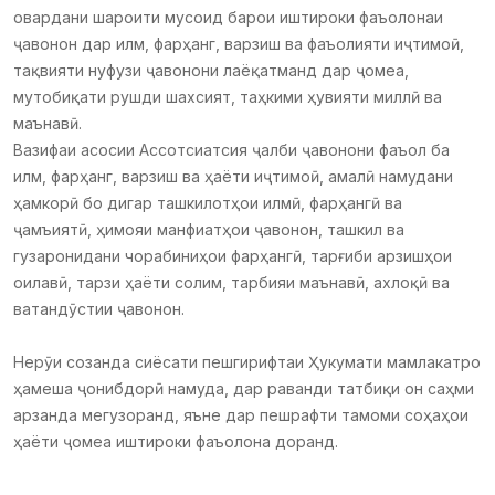
овардани шароити мусоид барои иштироки фаъолонаи
ҷавонон дар илм, фарҳанг, варзиш ва фаъолияти иҷтимоӣ,
тақвияти нуфузи ҷавонони лаёқатманд дар ҷомеа,
мутобиқати рушди шахсият, таҳкими ҳувияти миллӣ ва
маънавӣ.
Вазифаи асосии Ассотсиатсия ҷалби ҷавонони фаъол ба
илм, фарҳанг, варзиш ва ҳаёти иҷтимоӣ, амалӣ намудани
ҳамкорӣ бо дигар ташкилотҳои илмӣ, фарҳангӣ ва
ҷамъиятӣ, ҳимояи манфиатҳои ҷавонон, ташкил ва
гузаронидани чорабиниҳои фарҳангӣ, тарғиби арзишҳои
оилавӣ, тарзи ҳаёти солим, тарбияи маънавӣ, ахлоқӣ ва
ватандӯстии ҷавонон.
Нерӯи созанда сиёсати пешгирифтаи Ҳукумати мамлакатро
ҳамеша ҷонибдорӣ намуда, дар раванди татбиқи он саҳми
арзанда мегузоранд, яъне дар пешрафти тамоми соҳаҳои
ҳаёти ҷомеа иштироки фаъолона доранд.