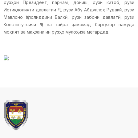
рузҳои Президент, парчам, дониш, рузи китоб, рузи
Истиқлолияти давлатии ҶТ, рузи Абу Абдуллоҳ Рудакӣ, рузи
Мавлоно Ҷалолиддини Балхӣ, рузи забони давлатӣ, рузи
Конститутсияи ҶТ ва ғайра ҷамомад баргузор намуда
моҳият ва маҳзани ин рузҳо мулоҳиза мегардад.