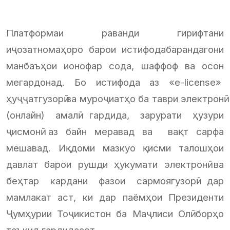
Платформаи раванди гирифтани
иҷозатномаҳоро барои истифодабарандагони
манбаъҳои ионофар сода, шаффоф ва осон
мегардонад. Бо истифода аз «e-license»
ҳуҷҷатгузорӣ ва муроҷиатҳо ба таври электронӣ
(онлайн) амалӣ гардида, зарурати ҳузури
ҷисмонӣ аз байн меравад ва вақт сарфа
мешавад. Иқдоми мазкуо қисми талошҳои
давлат барои рушди ҳукумати электронӣ ва
беҳтар кардани фазои сармоягузорӣ дар
мамлакат аст, ки дар паёмҳои Президенти
Ҷумҳурии Тоҷикистон ба Маҷлиси Олӣ борҳо