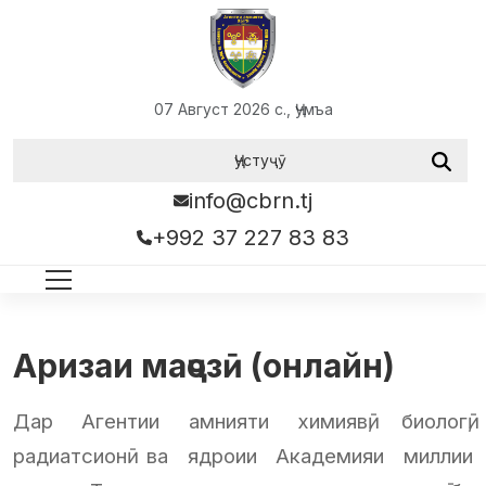
07 Август 2026 с., Ҷумъа
info@cbrn.tj
+992 37 227 83 83
Аризаи маҷозӣ (онлайн)
Дар Агентии амнияти химиявӣ, биологӣ,
радиатсионӣ ва ядроии Академияи миллии