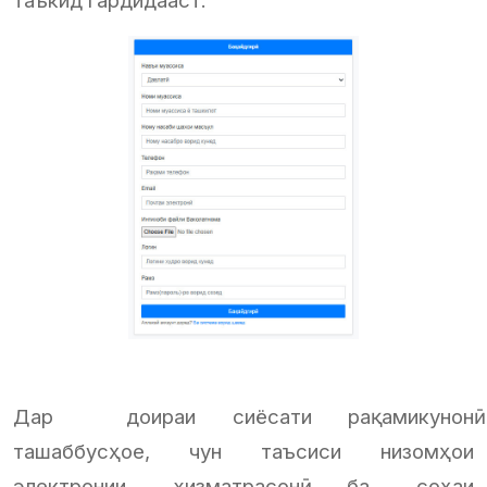
таъкид гардидааст.
Дар доираи сиёсати рақамикунонӣ
ташаббусҳое, чун таъсиси низомҳои
электронии хизматрасонӣ ба соҳаи