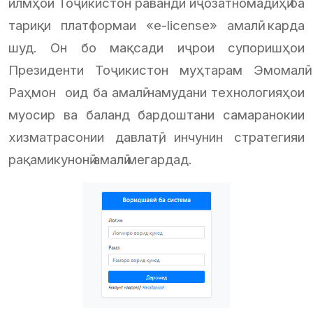
илмҳои Тоҷикистон раванди иҷозатномадиҳӣ ба
тариқи платформаи «e-license» амалӣ карда
шуд. Он бо мақсади иҷрои супоришҳои
Президенти Тоҷикистон муҳтарам Эмомалӣ
Раҳмон оид ба амалӣ намудани технологияҳои
муосир ва баланд бардоштани самаранокии
хизматрасонии давлатӣ, инчунин стратегияи
рақамикунонӣ амалӣ мегардад.