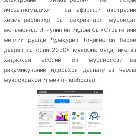
иҷозатномадиҳӣ ва афзоиши дастрасии
хизматрасониҳо ба шаҳрвандон мусоидат
менамоянд. Инчунин ин иқдом ба «Стратегияи
миллии рушди Ҷумҳурии Тоҷикистон барои
давраи то соли 2030» мувофиқ буда, яке аз
ҳадафҳои асосии он муосирсозӣ ва
рақамикунонии идораҳои давлатӣ, аз ҷумла
муассисаҳои илмии он мебошад.