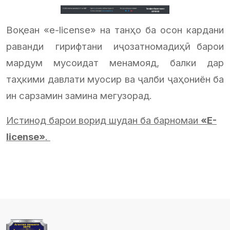
Воқеан «e-license» на танҳо ба осон кардани
раванди гирифтани иҷозатномадиҳӣ барои
мардум мусоидат менамояд, балки дар
таҳкими давлати муосир ва ҷалби ҷаҳониён ба
ин сарзамин замина мегузорад.
Истинод барои ворид шудан ба барномаи
«E-
license»
.