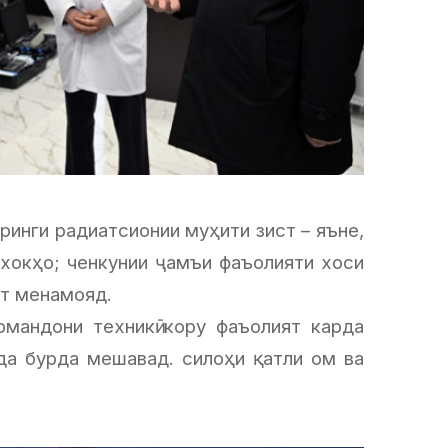
инги радиатсионии муҳити зист – яъне,
 хокҳо; ченкунии ҷамъи фаъолияти хоси
ят менамояд.
мандони техникӣ кору фаъолият карда
да бурда мешавад. силоҳи қатли ом ва