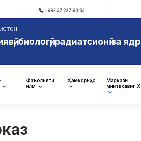
+992 37 227 83 83
истон
ӣ, биологӣ, радиатсионӣ ва ядр
и
Фаъолияти
Ҳамкориҳо
Маркази
ӣ
илмӣ
минтақавии 
рказ