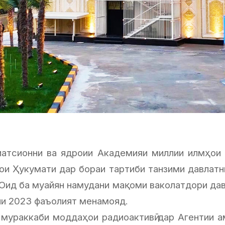
адиатсионни ва ядроии Академияи миллии илмҳо
ҳои Ҳукумати дар бораи тартиби танзими давлатн
Оид ба муайян намудани мақоми ваколатдори давл
ли 2023 фаъолият менамояд.
мураккаби моддаҳои радиоактивӣ дар Агентии амн