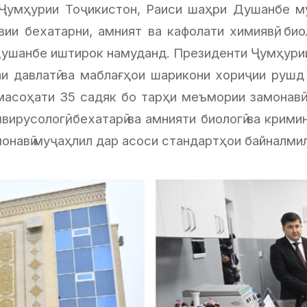
Ҷумҳурии Тоҷикистон
, Раиси шаҳри Душанбе м
ии бехатарни, амният ва кафолати химиявӣ, био
Душанбе иштирок намуданд. Президенти Ҷумҳури
аи давлатӣ ва маблағҳои шарикони хориҷии рушд
асоҳати 35 садяк бо тарҳи меъмории замонавӣ 
ирусологӣ, бехатарӣ ва амнияти биологӣ ва крим
монавӣ муҷаҳлил дар асоси стандартҳои байналми