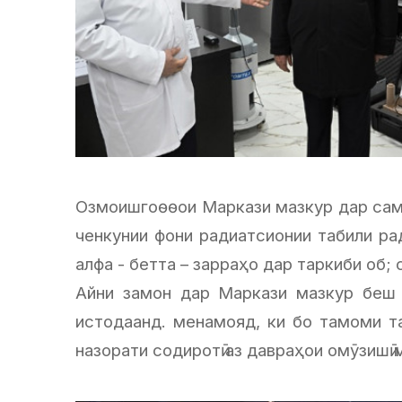
Озмоишгоѳѳои Маркази мазкур дар самт
ченкунии фони радиатсионии табили ра
алфа - бетта – зарраҳо дар таркиби об
Айни замон дар Маркази мазкур беш 
истодаанд. менамояд, ки бо тамоми т
назорати содиротӣ аз давраҳои омӯзишӣ