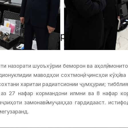
и назорати шуоъхӯрии беморон ва аҳолӣ, монитор
дионуклидии маводҳои сохтмонӣ, ҷинсҳои кӯҳӣ ва
; сохтани харитаи радиатсионии ҷумҳурии; тиббли
аз 27 нафар кормандони илмни ва 8 нафар кор
аҷзиҳоти замонавӣ муҷаҳҳаз гардидааст. истифо
 мегузаранд.