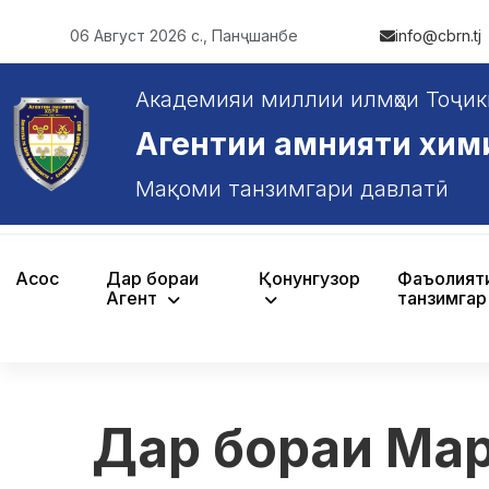
06 Август 2026 с., Панҷшанбе
info@cbrn.tj
Академияи миллии илмҳои Тоҷик
Агентии амнияти химияв
Мақоми танзимгари давлатӣ
Асосӣ
Дар бораи
Қонунгузорӣ
Фаъолият
Агентӣ
танзимгар
Дар бораи Ма