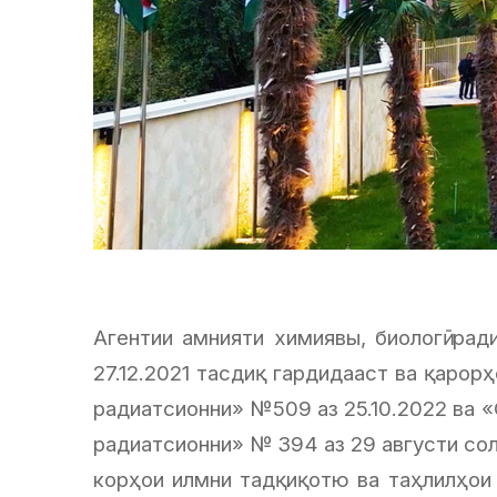
Агентии амнияти химиявы, биологӣ р
27.12.2021 тасдиқ гардидааст ва қарор
радиатсионни» №509 аз 25.10.2022 ва «
радиатсионни» № 394 аз 29 августи со
корҳои илмни тадқиқотю ва таҳлилҳои 