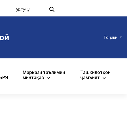
оӣ
Тоҷики
Маркази таълимии
Ташкилотҳои
ХБРЯ
минтақавӣ
ҷамъиятӣ