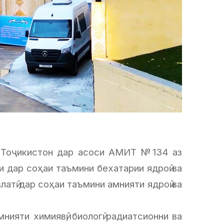
и Тоҷикистон дар асоси АМИТ №134 аз
и дар соҳаи таъмини бехатарии ядроӣ ва
атӣ дар соҳаи таъмини амнияти ядроӣ ва
ияти химиявӣ, биологӣ радиатсионни ва