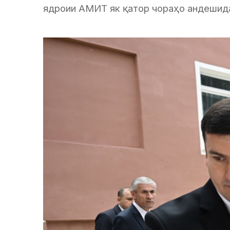
ядроии АМИТ як қатор чораҳо андешид