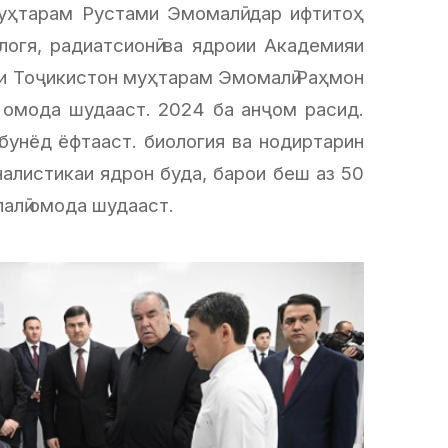
уҳтарам Рустами Эмомалӣ дар ифтитоҳ
логя, радиатсионӣ ва ядроии Академияи
и Тоҷикистон муҳтарам Эмомалӣ Раҳмон
 омода шудааст. 2024 ба анҷом расид.
бунёд ёфтааст. биология ва нодиртарин
иналистикаи ядрон буда, барои беш аз 50
лалӣ омода шудааст.