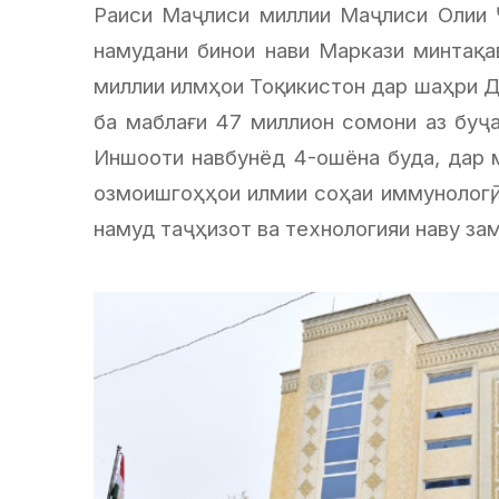
Раиси Маҷлиси миллии Маҷлиси Олии 
намудани бинои нави Маркази минтақав
миллии илмҳои Тоқикистон дар шаҳри 
ба маблағи 47 миллион сомони аз буҷ
Иншооти навбунёд 4-ошёна буда, дар м
озмоишгоҳҳои илмии соҳаи иммунологӣ, в
намуд таҷҳизот ва технологияи наву за