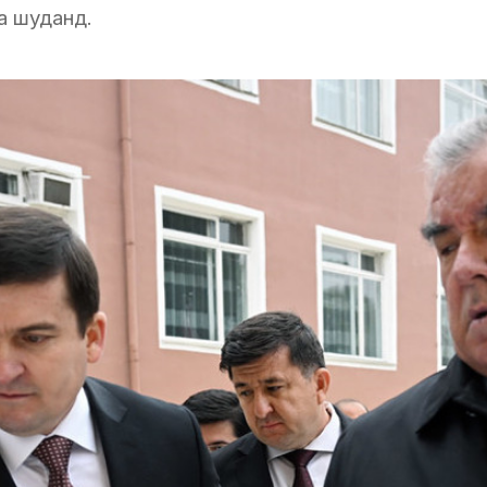
а шуданд.