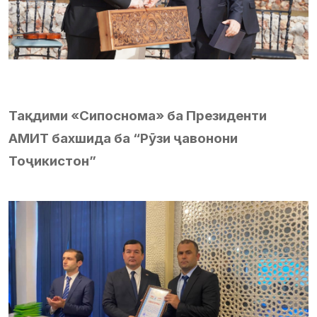
Тақдими «Сипоснома» ба Президенти
АМИТ бахшида ба “Рӯзи ҷавонони
Тоҷикистон”