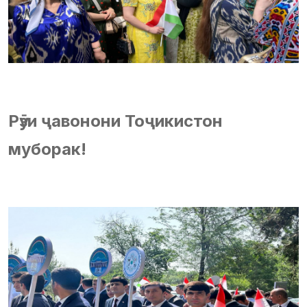
Рӯзи ҷавонони Тоҷикистон
муборак!