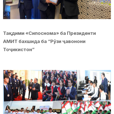
Тақдими «Сипоснома» ба Президенти
АМИТ бахшида ба “Рӯзи ҷавонони
Тоҷикистон”