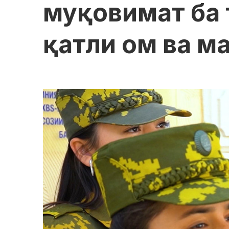
муқовимат ба 
қатли ом ва м