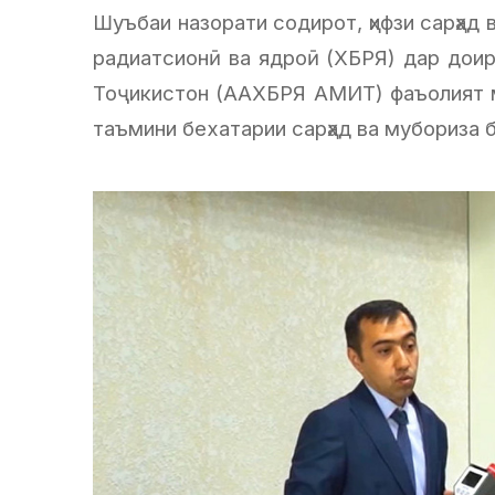
Шуъбаи назорати содирот, ҳифзи сарҳад 
радиатсионӣ ва ядроӣ (ХБРЯ) дар доир
Тоҷикистон (ААХБРЯ АМИТ) фаъолият м
таъмини бехатарии сарҳад ва мубориза б