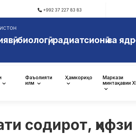
+992 37 227 83 83
истон
ӣ, биологӣ, радиатсионӣ ва ядр
и
Фаъолияти
Ҳамкориҳо
Маркази
ӣ
илмӣ
минтақавии 
и содирот, ҳифзи 