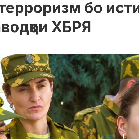
терроризм бо исти
аводҳои ХБРЯ