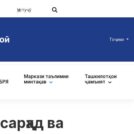
оӣ
Тоҷики
Маркази таълимии
Ташкилотҳои
ХБРЯ
минтақавӣ
ҷамъиятӣ
сарҳад ва