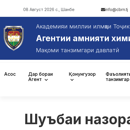
08 Август 2026 с., Шанбе
info@cbrn.tj
Академияи миллии илмҳои Тоҷик
Агентии амнияти химияв
Мақоми танзимгари давлатӣ
Асосӣ
Дар бораи
Қонунгузорӣ
Фаъолият
Агентӣ
танзимгар
Шуъбаи назорат