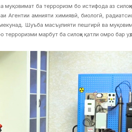
ва муқовимат ба терроризм бо истифода аз силоҳи
аи Агентии амнияти химиявӣ, биологӣ, радиатси
екунад. Шуъба масъулияти пешгирӣ ва муқовима
о терроризми марбут ба силоҳи қатли омро бар уҳ