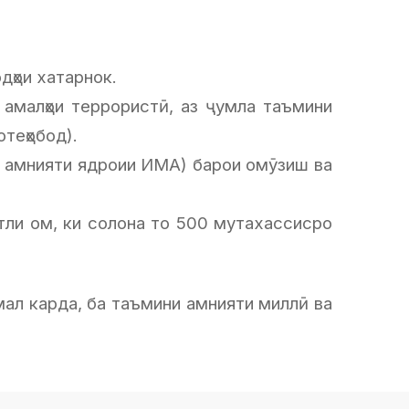
дҳои хатарнок.
 амалҳои террористӣ, аз ҷумла таъмини
отеҳобод).
 амнияти ядроии ИМА) барои омӯзиш ва
тли ом, ки солона то 500 мутахассисро
ал карда, ба таъмини амнияти миллӣ ва