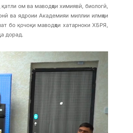
 қатли ом ва маводҳои химиявӣ, биологӣ,
онӣ ва ядроии Академияи миллии илмҳои
т бо қочоқи маводҳои хатарноки ХБРЯ,
да дорад.