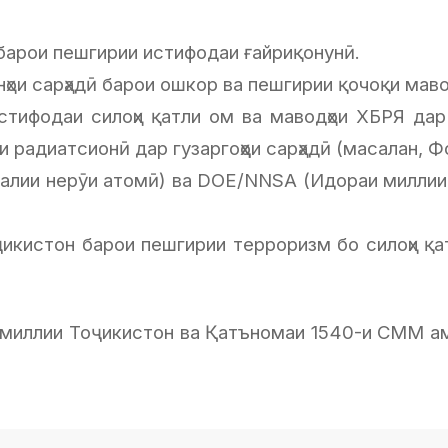
барои пешгирии истифодаи ғайриқонунӣ.
ҳои сарҳадӣ барои ошкор ва пешгирии қочоқи маво
истифодаи силоҳи қатли ом ва маводҳои ХБРЯ дар
 радиатсионӣ дар гузаргоҳҳои сарҳадӣ (масалан, Ф
лалии нерӯи атомӣ) ва DOE/NNSA (Идораи миллии
икистон барои пешгирии терроризм бо силоҳи қа
миллии Тоҷикистон ва Қатъномаи 1540-и СММ ам