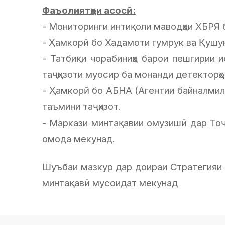
Фаъолиятҳои асосӣ:
- Мониторинги интиқоли маводҳои ХБРЯ 
- Ҳамкорӣ бо Хадамоти гумрук ва Қушун
- Татбиқи чорабиниҳо барои пешгирии 
таҷҳизоти муосир ба монанди детекторҳои
- Ҳамкорӣ бо АБНА (Агентии байналми
таъмини таҷҳизот.
- Маркази минтақавии омузишӣ дар Тоҷ
омода мекунад.
Шуъбаи мазкур дар доираи Стратегияи 
минтақавӣ мусоидат мекунад