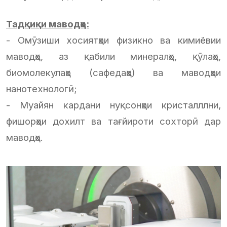
Тадқиқи маводҳо:
- Омӯзиши хосиятҳои физикно ва кимиёвии
маводҳо, аз қабили минералҳо, қӯлаҳо,
биомолекулаҳо (сафедаҳо) ва маводҳои
нанотехнологӣ;
- Муайян кардани нуқсонҳои кристалллни,
фишорҳои дохилт ва тағйироти сохторӣ дар
маводҳо.