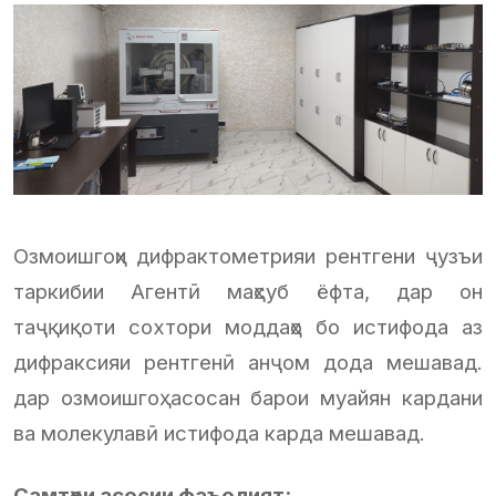
Озмоишгоҳи дифрактометрияи рентгени ҷузъи
таркибии Агентӣ маҳсуб ёфта, дар он
таҷқиқоти сохтори моддаҳо бо истифода аз
дифраксияи рентгенӣ анҷом дода мешавад.
дар озмоишгоҳ асосан барои муайян кардани
ва молекулавӣ истифода карда мешавад.
Самтҳои асосии фаъолият: