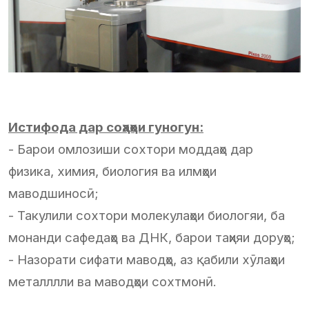
Истифода дар соҳаҳои гуногун:
- Барои омлозиши сохтори моддаҳо дар
физика, химия, биология ва илмҳои
маводшиносӣ;
- Такулили сохтори молекулаҳои биологяи, ба
монанди сафедаҳо ва ДНК, барои таҳияи доруҳо;
- Назорати сифати маводҳо, аз қабили хӯлаҳои
металллли ва маводҳои сохтмонӣ.