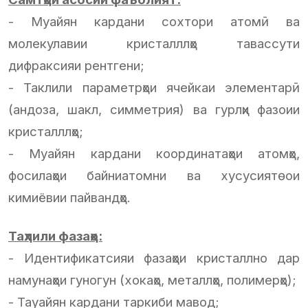
- Муайян кардани сохтори атомӣ ва
молекулавии кристалллҳо тавассути
дифраксияи рентгени;
- Таклили параметрҳои ячейкаи элементарӣ
(андоза, шакл, симметрия) ва гурлҳи фазоии
кристалллҳо;
- Муайян кардани координатаҳои атомҳо,
фосилаҳои байниатомни ва хусусиятѳои
кимиёвии пайвандҳо.
Таҳлили фазаҳо:
- Идентификатсияи фазаҳои кристаллно дар
намунаҳои гуногун (хокаҳо, металлҳо, полимерҳо);
- Тауайян кардани таркиби мавод;