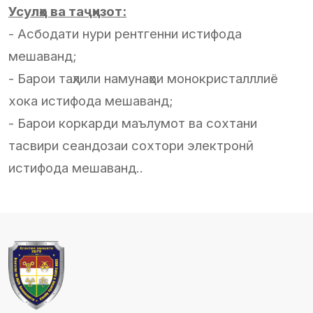
Усулҳо ва таҷҳизот:
- Асбодати нури рентгенни истифода
мешаванд;
- Барои таҳлили намунаҳои монокристалллиё
хока истифода мешаванд;
- Барои коркарди маълумот ва сохтани
тасвири сеандозаи сохтори электронӣ
истифода мешаванд..