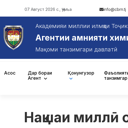
07 Август 2026 с., Ҷумъа
info@cbrn.tj
Академияи миллии илмҳои Тоҷик
Агентии амнияти химияв
Мақоми танзимгари давлатӣ
Асосӣ
Дар бораи
Қонунгузорӣ
Фаъолият
Агентӣ
танзимгар
Нақшаи миллӣ 