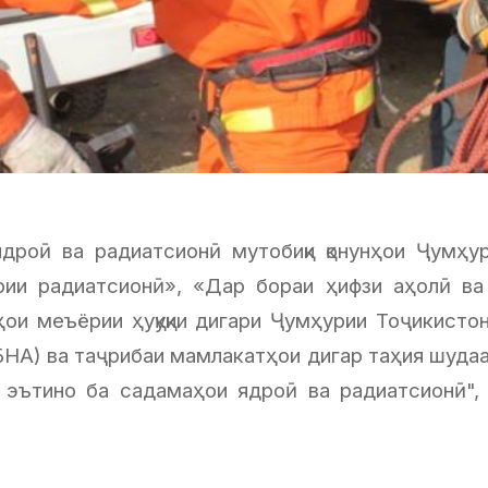
ядроӣ ва радиатсионӣ мутобиқи қонунҳои Ҷумҳу
рии радиатсионӣ», «Дар бораи ҳифзи аҳолӣ ва 
ҳои меъёрии ҳуқуқии дигари Ҷумҳурии Тоҷикисто
БНА) ва таҷрибаи мамлакатҳои дигар таҳия шудаа
 эътино ба садамаҳои ядроӣ ва радиатсионӣ",