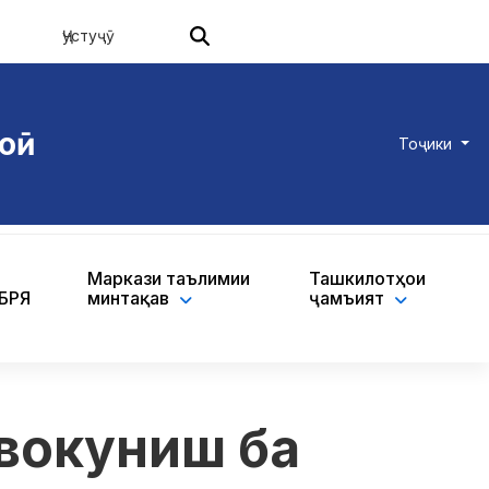
оӣ
Тоҷики
Маркази таълимии
Ташкилотҳои
ХБРЯ
минтақавӣ
ҷамъиятӣ
 вокуниш ба