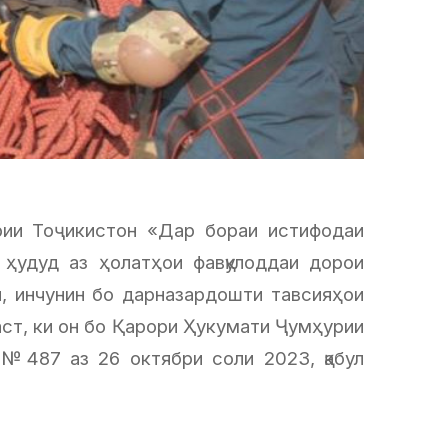
рии Тоҷикистон «Дар бораи истифодаи
ҳудуд аз ҳолатҳои фавқулоддаи дорои
н, инчунин бо дарназардошти тавсияҳои
ст, ки он бо Қарори Ҳукумати Ҷумҳурии
 №487 аз 26 октябри соли 2023, қабул