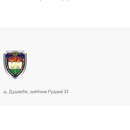
ш. Душанбе, хиёбони Рӯдакӣ 33
© 2023 - 2026 Ҳамаи ҳуқуқҳо ҳифз шудаанд