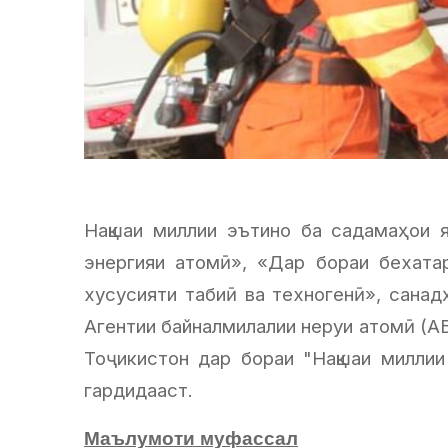
Нақшаи миллии эътино ба садамаҳои 
энергияи атомӣ», «Дар бораи бехата
хусусияти табиӣ ва техногенӣ», санад
Агентии байналмилалии неруи атомӣ (А
Тоҷикистон дар бораи "Нақшаи миллии
гардидааст.
Маълумоти муфассал