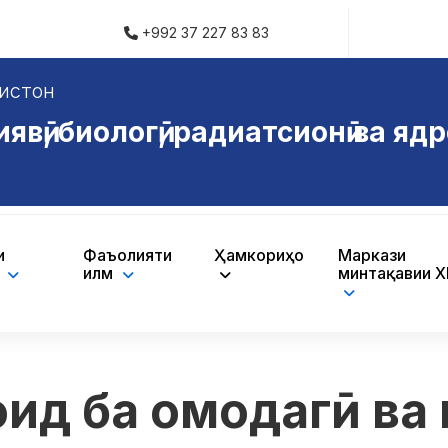
+992 37 227 83 83
истон
ӣ, биологӣ, радиатсионӣ ва ядр
и
Фаъолияти
Ҳамкориҳо
Маркази
ӣ
илмӣ
минтақавии 
оид ба омодагӣ ва