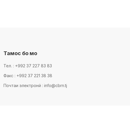
Тамос бо мо
Тел. : +992 37 227 83 83
Факс : +992 37 221 38 38
Почтаи электронӣ : info@cbrn.tj