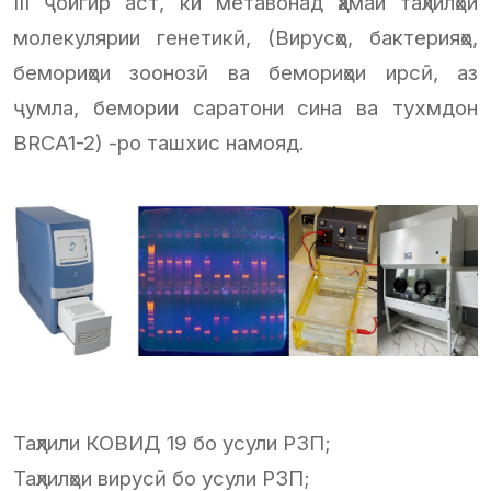
III ҷойгир аст, ки метавонад ҳамаи таҳлилҳои
молекулярии генетикӣ, (Вирусҳо, бактерияҳо,
бемориҳои зоонозӣ ва бемориҳои ирсӣ, аз
ҷумла, бемории саратони сина ва тухмдон
BRCA1-2) -ро ташхис намояд.
Таҳлили КОВИД 19 бо усули РЗП;
Таҳлилҳои вирусӣ бо усули РЗП;