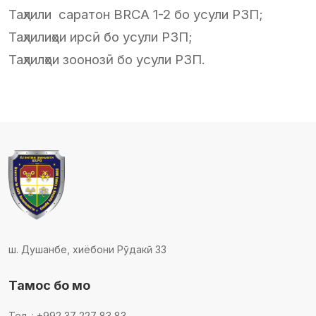
Таҳлили саратон BRCA 1-2 бо усули РЗП;
Таҳлилиҳои ирсӣ бо усули РЗП;
Таҳлилҳои зоонозӣ бо усули РЗП.
ш. Душанбе, хиёбони Рӯдакӣ 33
Тамос бо мо
Тел. : +992 37 227 83 83