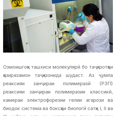
Озмоишгоҳи ташхиси молекулярӣ бо таҷҳизотҳои
ҳозиразамон таҷҳизонида шудаст. Аз ҷумла
реаксияи занҷираи полимеразӣ (РЗП)
реаксияи занҷираи полимеразии классикӣ,
камераи электрофорезии гелии агарози ва
биодок система ва боксҳои биологӣ сатҳи I, II ва