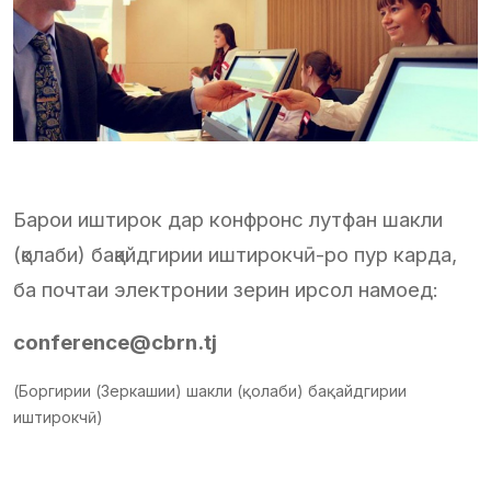
Барои иштирок дар конфронс лутфан шакли
(қолаби) бақайдгирии иштирокчӣ-ро пур карда,
ба почтаи электронии зерин ирсол намоед:
conference@cbrn.tj
(Боргирии (Зеркашии) шакли (қолаби) бақайдгирии
иштирокчӣ)