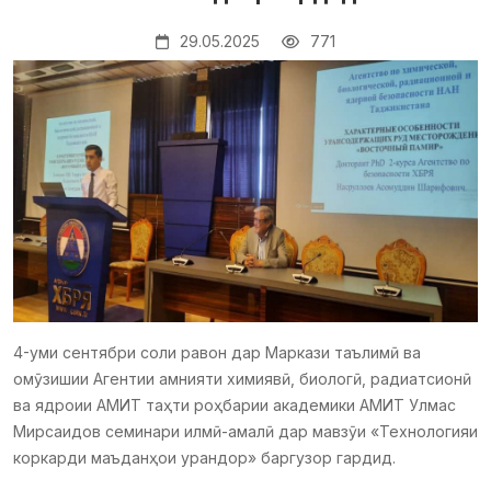
29.05.2025
771
4-уми сентябри соли равон дар Маркази таълимӣ ва
омӯзишии Агентии амнияти химиявӣ, биологӣ, радиатсионӣ
ва ядроии АМИТ таҳти роҳбарии академики АМИТ Улмас
Мирсаидов семинари илмӣ-амалӣ дар мавзӯи «Технологияи
коркарди маъданҳои урандор» баргузор гардид.