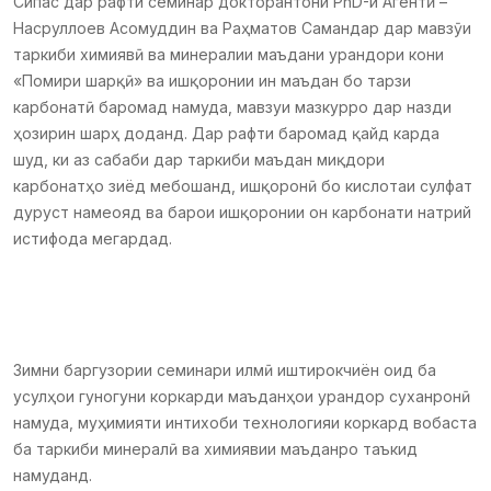
Сипас дар рафти семинар докторантони PhD-и Агентӣ –
Насруллоев Асомуддин ва Раҳматов Самандар дар мавзӯи
таркиби химиявӣ ва минералии маъдани урандори кони
«Помири шарқӣ» ва ишқоронии ин маъдан бо тарзи
карбонатӣ баромад намуда, мавзуи мазкурро дар назди
ҳозирин шарҳ доданд. Дар рафти баромад қайд карда
шуд, ки аз сабаби дар таркиби маъдан миқдори
карбонатҳо зиёд мебошанд, ишқоронӣ бо кислотаи сулфат
дуруст намеояд ва барои ишқоронии он карбонати натрий
истифода мегардад.
Зимни баргузории семинари илмӣ иштирокчиён оид ба
усулҳои гуногуни коркарди маъданҳои урандор суханронӣ
намуда, муҳимияти интихоби технологияи коркард вобаста
ба таркиби минералӣ ва химиявии маъданро таъкид
намуданд.