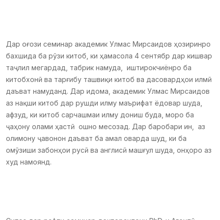
Дар оғози семинар академик Улмас Мирсаидов ҳозиринро
бахшида ба рӯзи китоб, ки ҳамасола 4 сентябр дар кишвар
таҷлил мегардад, табрик намуда, иштирокчиёнро ба
китобхонӣ ва тарғибу ташвиқи китоб ва дасовардҳои илмӣ
даъват намуданд. Дар идома, академик Улмас Мирсаидов
аз нақши китоб дар рушди илму маърифат ёдовар шуда,
афзуд, ки китоб сарчашмаи илму дониш буда, моро ба
ҷаҳону олами ҳастӣ ошно месозад. Дар баробари ин, аз
олимону ҷавонон даъват ба амал оварда шуд, ки ба
омӯзиши забонҳои русӣ ва англисӣ машғул шуда, онҳоро аз
худ намоянд.