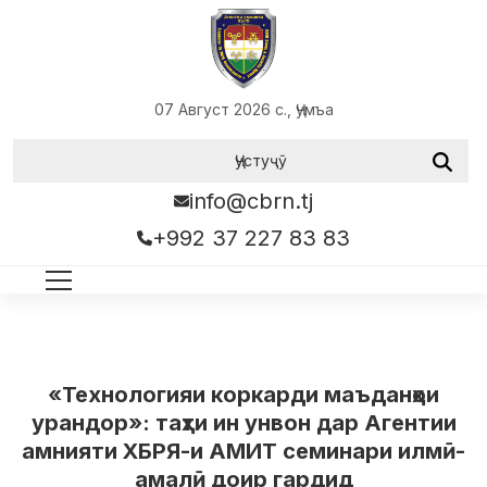
07 Август 2026 с., Ҷумъа
info@cbrn.tj
+992 37 227 83 83
«Технологияи коркарди маъданҳои
урандор»: таҳти ин унвон дар Агентии
амнияти ХБРЯ-и АМИТ семинари илмӣ-
амалӣ доир гардид