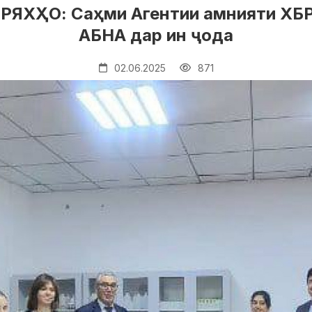
ХҲО: Саҳми Агентии амнияти ХБРЯ
АБНА дар ин ҷода
02.06.2025
871