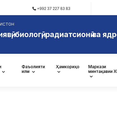
+992 37 227 83 83
истон
ӣ, биологӣ, радиатсионӣ ва ядр
и
Фаъолияти
Ҳамкориҳо
Маркази
ӣ
илмӣ
минтақавии 