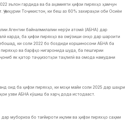
22 эълон гардида ва ба аҳамияти ҳифзи пиряхҳо ҳамчун
. Ҷумҳурии Тоҷикистон, ки беш аз 60% захираҳои оби Осиёи
ллии Агентии байналмилалии нерӯи атомӣ (АБНА) дар
лӣ карда, ба ҳифзи пиряхҳо ва омӯзиши онҳо дар шароити
мебошад, ки соли 2022 бо боздиди коршиносони АБНА ба
 пиряхҳо ва барфҳо нигаронида шуда, ба пешгирии
нҷониб як қатор таҷҳизотҳои таҳлилӣ ва омода намудани
д оид ба ҳифзи пиряхҳо, ки моҳи майи соли 2025 дар шаҳри
тҳои узви АБНА кӯшиш ба харҷ дода истодааст.
н дар мубориза бо тағйироти иқлим ва ҳифзи пиряхҳо саҳми