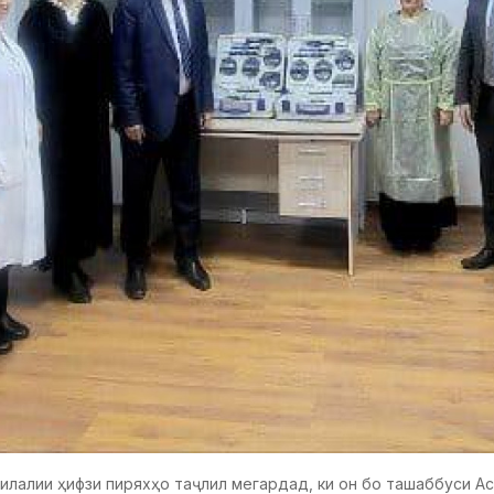
милалии ҳифзи пиряхҳо таҷлил мегардад, ки он бо ташаббуси 