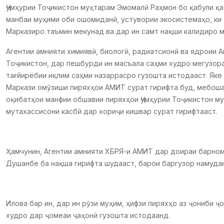
Ҷумҳурии Тоҷикистон муҳтарам Эмомалӣ Раҳмон бо қабули қ
манбаи муҳими оби ошомиданӣ, устувории экосистемаҳо, ки 
Марказиро таъмин мекунад ва дар ин самт нақши калидиро 
Агентии амнияти химиявӣ, биологӣ, радиатсионӣ ва ядроии 
Тоҷикистон, дар пешбурди ин масъала саҳми худро мегузора
тағйирёбии иқлим саҳми назаррасро гузошта истодааст. Яке
Маркази омӯзиши пиряхҳои АМИТ сурат гирифта буд, мебошад
оқибатҳои манфии обшавии пиряхҳои Ҷумҳурии Тоҷикистон му
мутахассисони касбӣ дар хориҷи кишвар сурат гирифтааст.
Ҳамчунин, Агентии амнияти ХБРЯ-и АМИТ дар доираи барнома
Душанбе ба нақша гирифта шудааст, барои баргузор намудан
Илова бар ин, дар ин рӯзи муҳим, ҳифзи пиряхҳо аз ҷониби 
худро дар ҷомеаи ҷаҳонӣ гузошта истодаанд.