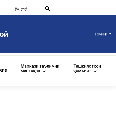
оӣ
Тоҷики
Маркази таълимии
Ташкилотҳои
ХБРЯ
минтақавӣ
ҷамъиятӣ