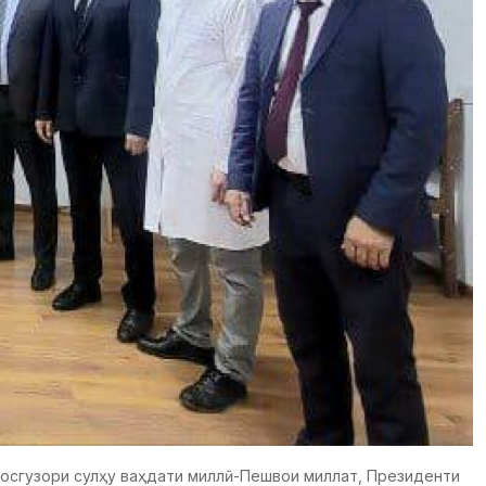
Асосгузори сулҳу ваҳдати миллӣ-Пешвои миллат, Президенти