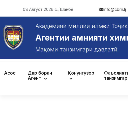
08 Август 2026 с., Шанбе
info@cbrn.tj
Академияи миллии илмҳои Тоҷик
Агентии амнияти химияв
Мақоми танзимгари давлатӣ
Асосӣ
Дар бораи
Қонунгузорӣ
Фаъолият
Агентӣ
танзимгар