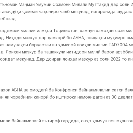
атъномаи Маҷмаи Умумии Созмони Милали Муттаҳид дар соли 20
таваҷҷӯҳи ҷомеаи ҷаҳониро ҷалб мекунад, нигаронида шудааст
мебозад.
Академияи миллии илмҳои Тоҷикистон, ҳамчун ҳамоҳангсози ми
д. Ниҳоди мазкур дар ҳамкорӣ бо АБНА, лоиҳаҳои муҳимро ама
 аз намунаҳои барҷастаи ин ҳамкорӣ лоиҳаи миллии TAD7004 
. Лоиҳаи мазкур ба ташаккули иқтидори миллӣ барои арзёбии
соидат мекунад. Дар доираи лоиҳаи мазкур аз соли 2022 то и
ҳои АБНА ва омодагӣ ба Конфронси байналмилалии сатҳи балан
и як чорабинии канорӣ бо иштироки намояндагон аз 30 давла
ҷомеаи байналмилалӣ эътироф гардида, онҳо ҳамчун пешоҳанго