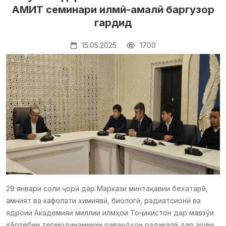
АМИТ семинари илмӣ-амалӣ баргузор
гардид
15.05.2025
1700
29 январи соли ҷорӣ дар Маркази минтақавии бехатарӣ,
амният ва кафолати химиявӣ, биологӣ, радиатсионӣ ва
ядроии Академияи миллии илмҳои Тоҷикистон дар мавзӯи
«Арзёбии термодинамикии равандҳои радикалӣ дар ашёи