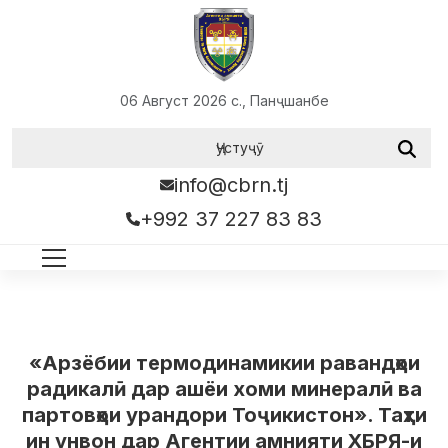
06 Август 2026 с., Панҷшанбе
info@cbrn.tj
+992 37 227 83 83
«Арзёбии термодинамикии равандҳои
радикалӣ дар ашёи хоми минералӣ ва
партовҳои урандори Тоҷикистон». Таҳти
ин унвон дар Агентии амнияти ХБРЯ-и