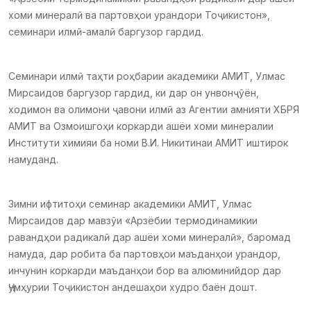
хоми минералӣ ва партовҳои урандори Тоҷикистон»,
семинари илмӣ-амалӣ баргузор гардид.
Семинари илмӣ таҳти роҳбарии академики АМИТ, Улмас
Мирсаидов баргузор гардид, ки дар он унвонҷӯён,
ходимон ва олимони ҷавони илмӣ аз Агентии амнияти ХБРЯ
АМИТ ва Озмоишгоҳи коркарди ашёи хоми минералии
Институти химияи ба номи В.И. Никитинаи АМИТ иштирок
намуданд.
Зимни ифтитоҳи семинар академики АМИТ, Улмас
Мирсаидов дар мавзӯи «Арзёбии термодинамикии
равандҳои радикалӣ дар ашёи хоми минералӣ», баромад
намуда, дар робита ба партовҳои маъданҳои урандор,
инчунин коркарди маъданҳои бор ва алюминийдор дар
Ҷумҳурии Тоҷикистон андешаҳои худро баён дошт.