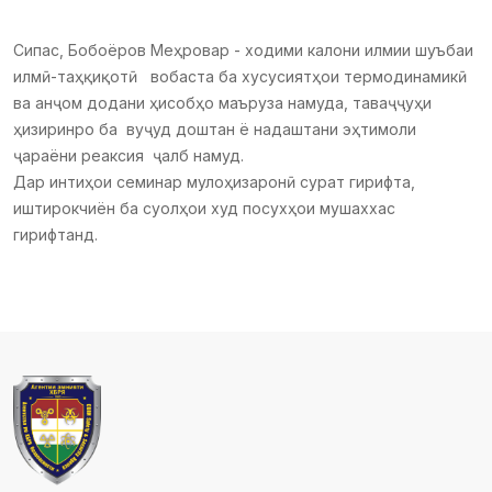
Сипас, Бобоёров Меҳровар - ходими калони илмии шуъбаи
илмӣ-таҳқиқотӣ вобаста ба хусусиятҳои термодинамикӣ
ва анҷом додани ҳисобҳо маъруза намуда, таваҷҷуҳи
ҳизиринро ба вуҷуд доштан ё надаштани эҳтимоли
ҷараёни реаксия ҷалб намуд.
Дар интиҳои семинар мулоҳизаронӣ сурат гирифта,
иштирокчиён ба суолҳои худ посухҳои мушаххас
гирифтанд.