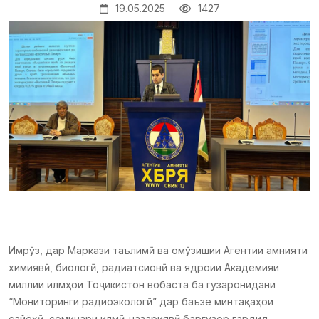
19.05.2025
1427
Имрӯз, дар Маркази таълимӣ ва омӯзишии Агентии амнияти
химиявӣ, биологӣ, радиатсионӣ ва ядроии Академияи
миллии илмҳои Тоҷикистон вобаста ба гузаронидани
“Мониторинги радиоэкологӣ” дар баъзе минтақаҳои
сайёҳӣ, семинари илмӣ-назариявӣ баргузор гардид.