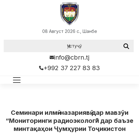
08 Август 2026 с., Шанбе
info@cbrn.tj
+992 37 227 83 83
Семинари илмӣ-назариявӣ дар мавзӯи
“Мониторинги радиоэкологӣ” дар баъзе
минтақаҳои Ҷумҳурии Тоҷикистон