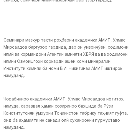
Семинари мазкур таҳти роҳбарии академики АМИТ, Улмас
Мирсаидов баргузор гардида, дар он унвонҷӯён, ходимони
илмӣ ва кормандони Агентии амнияти ХБРЯ ва ва ходимони
илмии Озмоишгоҳи коркарди ашёи хоми минералии
Институти химияи ба номи В.И. Никитинаи АМИТ иштирок
намуданд.
Чорабиниро академики АМИТ, Улмас Мирсаидов ифтитоҳ
намуда, сараввал ҳамаи ҳозиринро бахшида ба Рӯзи
Конститутсияи Ҷумҳурии Тоҷикистон табрику таҳният гуфта,
оид ба аҳамияти ин санади олӣ суханронии пурмуҳтаво
намуданд.