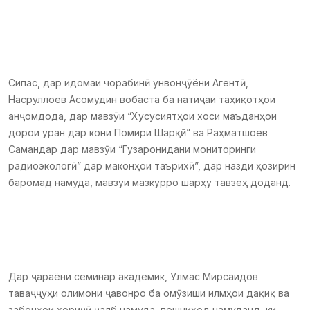
Сипас, дар идомаи чорабинӣ унвонҷӯёни Агентӣ,
Насруллоев Асомудин вобаста ба натиҷаи таҳиқотҳои
анҷомдода, дар мавзӯи “Хусусиятҳои хоси маъданҳои
дорои уран дар кони Помири Шарқӣ” ва Раҳматшоев
Самандар дар мавзӯи “Гузаронидани мониторинги
радиоэкологӣ” дар маконҳои таърихӣ”, дар назди ҳозирин
баромад намуда, мавзуи мазкурро шарҳу тавзеҳ доданд.
Дар ҷараёни семинар академик, Улмас Мирсаидов
таваҷҷуҳи олимони ҷавонро ба омӯзиши илмҳои дақиқ ва
забонҳои хориҷӣ ҷалб намуда, пешниҳод намуданд, ки