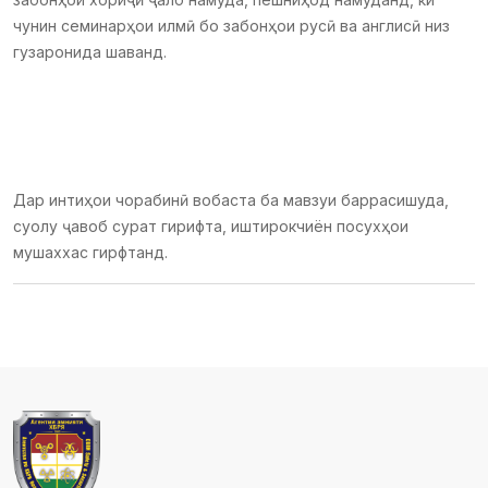
чунин семинарҳои илмӣ бо забонҳои русӣ ва англисӣ низ
гузаронида шаванд.
Дар интиҳои чорабинӣ вобаста ба мавзуи баррасишуда,
суолу ҷавоб сурат гирифта, иштирокчиён посухҳои
мушаххас гирфтанд.