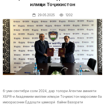
илмҳои Тоҷикистон
29.05.2025
1202
6-уми сентябри соли 2024, дар толори Агентии амнияти
ХБРЯ-и Академияи миллии илмҳои Тоҷикистон маросими ба
имзорасонии Ёддошти ҳамкорӣ байни Вазорати