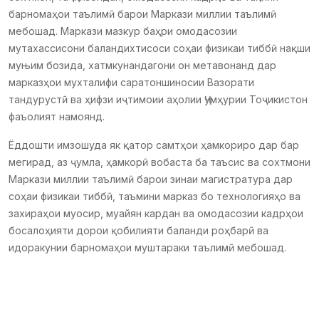
барномаҳои таълимӣ барои Маркази миллии таълимӣ
мебошад. Маркази мазкур баҳри омодасозии
мутахассисони баландихтисоси соҳаи физикаи тиббӣ нақши
муњим бозида, хатмкунандагони он метавонанд дар
марказҳои мухталифи саратоншиносии Вазорати
тандурустӣ ва ҳифзи иҷтимоии аҳолии Ҷумҳурии Тоҷикистон
фаъолият намоянд.
Ёддошти имзошуда як қатор самтҳои ҳамкориро дар бар
мегирад, аз ҷумла, ҳамкорӣ вобаста ба таъсис ва сохтмони
Маркази миллии таълимӣ барои зинаи магистратура дар
соҳаи физикаи тиббӣ, таъмини марказ бо технологияҳо ва
захираҳои муосир, муайян кардан ва омодасозии кадрҳои
босалоҳияти дорои қобилияти баланди роҳбарӣ ва
идоракунии барномаҳои муштараки таълимӣ мебошад.