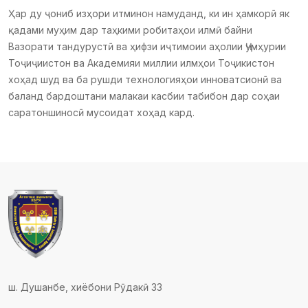
Ҳар ду ҷониб изҳори итминон намуданд, ки ин ҳамкорӣ як
қадами муҳим дар таҳкими робитаҳои илмӣ байни
Вазорати тандурустӣ ва ҳифзи иҷтимоии аҳолии Ҷумҳурии
Тоҷиҷиистон ва Академияи миллии илмҳои Тоҷикистон
хоҳад шуд ва ба рушди технологияҳои инноватсионӣ ва
баланд бардоштани малакаи касбии табибон дар соҳаи
саратоншиносӣ мусоидат хоҳад кард.
ш. Душанбе, хиёбони Рӯдакӣ 33