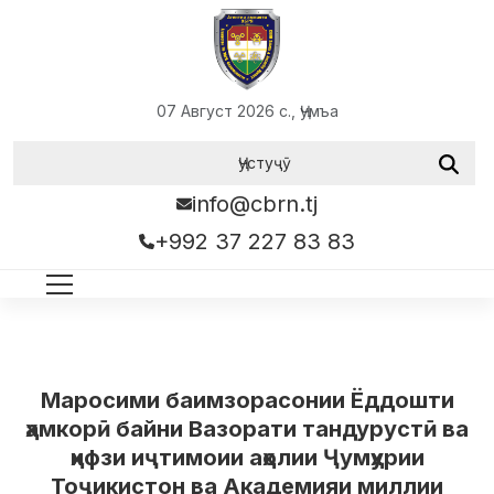
07 Август 2026 с., Ҷумъа
info@cbrn.tj
+992 37 227 83 83
Маросими баимзорасонии Ёддошти
ҳамкорӣ байни Вазорати тандурустӣ ва
ҳифзи иҷтимоии аҳолии Ҷумҳурии
Тоҷикистон ва Академияи миллии