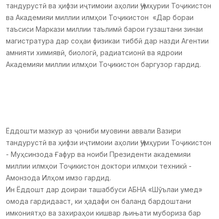
тандурустӣ ва ҳифзи иҷтимоии аҳолии Ҷумҳурии Тоҷикистон
ва Академияи миллии илмҳои Тоҷикистон «Дар бораи
таъсиси Маркази миллии таълимӣ барои гузаштани зинаи
магистратура дар соҳаи физикаи тиббӣ дар назди Агентии
амнияти химиявӣ, биологӣ, радиатсионӣ ва ядроии
Академияи миллии илмҳои Тоҷикистон баргузор гардид.
Ёддошти мазкур аз ҷониби муовини аввали Вазири
тандурустӣ ва ҳифзи иҷтимоии аҳолии Ҷумҳурии Тоҷикистон
- Муҳсинзода Ғафур ва ноиби Президенти академияи
миллии илмҳои Тоҷикистон доктори илмҳои техникӣ -
Амонзода Илҳом имзо гардид.
Ин Ёддошт дар доираи ташаббуси АБНА «Шӯълаи умед»
омода гардидааст, ки ҳадафи он баланд бардоштани
имкониятҳо ва захираҳои кишвар љињати мубориза бар