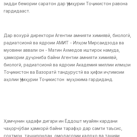
зидди бемории саратон дар Ҷумҳурии Тоҷикистон равона
гардидааст.
Дар вохурӣ директори Агентии амнияти химиявӣ, биологӣ,
радиатсионӣ ва ядроии АМИТ - Илҳом Мирсаидзода ва
муовини аввали он - Матин Ахмедов иштирок намуда,
ҳамкории дуҷониба байни Агентии амнияти химиявӣ,
биологӣ, радиатсионӣ ва ядроии Академия миллии илмҳои
Тоҷикистон ва Вазоратӣ тандурустӣ ва ҳифзи иҷтимоии
аҳолии Ҷумҳурии Тоҷикистон муҳокима гардиданд.
Ҳамчунин ҳадафи дигари ин Ёддошт муайян кардани
чаҳорчӯбаи ҳамкорӣ байни тарафҳо дар самти таъсис,
сохтмон, таҷҳизондан, омодасозии кадрҳо ва таҳияи