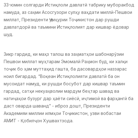
33-юмин солгарди Истиқлоли давлатӣ табрику муборакбод
намуда, аз саҳми Асосгузори сулҳу ваҳдати миллӣ-Пешвои
миллат, Президенти Ҷумҳурии Тоҷикистон дар рушди
давлатдорӣ ва таъмини Истиқлолият дар кишвар ёдовар
шуд.
Зикр гардид, ки маҳз талош ва заҳматҳои шабонарӯзии
Пешвои миллат муҳтарам Эмомалӣ Раҳмон буд, ки халқи
тоҷик бо ҳам муттаҳид гашта, ба дасовардҳои наззарас
ноил бигардад. “Воқеан Истиқлолияти давлатӣ ба он
мусоидат намуд, ки рушди босубот дар кишвар таъмин
гардад, сатҳи некуаҳволии мардум беҳтар шавад ва
натиҷаҳои бузург дар ҳаёти сиёсӣ, иҷтимоӣ ва фарҳангӣ ба
даст оварда шаванд” - иброз дошт, Президенти
Академияи миллии илмҳои Тоҷикистон, узви вобастаи
АМИТ - Қобилҷон Хушвахтзода.