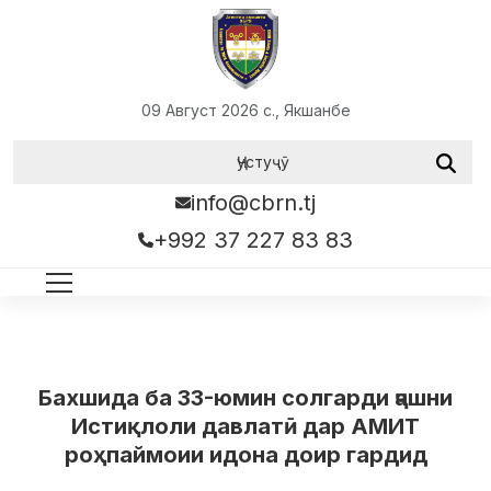
09 Август 2026 с., Якшанбе
info@cbrn.tj
+992 37 227 83 83
Бахшида ба 33-юмин солгарди ҷашни
Истиқлоли давлатӣ дар АМИТ
роҳпаймоии идона доир гардид