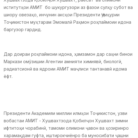
иститутҳои АМИТ бо шукургузори аз фазои сулҳу субот ва
шиору овезаҳо, инчунин аксҳои Президенти Ҷумҳурии
Тоҷикистон муҳтарам Эмомалӣ Раҳмон роҳпаймоии идона
баргузор гардид.
Дар доираи роҳпаймоии идона, ҳамзамон дар саҳни бинои
Маркази омӯзишии Агентии амнияти химиявӣ, биологӣ,
радиатсионӣ ва ядроии АМИТ маҷлиси тантанавӣ идома
ёфт.
Президенти Академияи миллии илмҳои Тоҷикистон, узви
вобастаи АМИТ - Хушвахтзода Қобилҷон Хушвахт зимни
ифтитоҳи чорабинӣ, тамоми олимони ҷавон ва ҳозиринро
харамақдам гуфта, иштирокчиёнро ба муносибати ҷашни