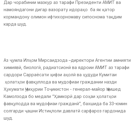
Дар чорабинии мазкур аз тарафи Президенти АМИТ ва
намояндагони дигар вазорату идораҳо ба як қатор
кормандону олимон ифтихорномаву сипоснома тақдим
карда шуд.
Аз ҷумла Илҳом Мирсаидзода –директори Агентии амнияти
химиявӣ, биологӣ, радиатсионӣ ва ядроии АМИТ аз тарафи
сардори Сарраёсати ҳифзи аҳолӣ ва ҳудуди Кумитаи
ҳолатҳои фавқуллода ва мудофиаи граждании назди
Ҳукумати Ҷумҳурии Тоҷикистон - генерал-майор Ҷамшед
Камолзода бо медали “Ҳамкорӣ дар соҳаи ҳолатҳои
фавқулодда ва мудофиаи гражданӣ”, бахшида ба 33-юмин
солгарди ҷашни Истиқлоли давлатӣ сарфароз гардонида
шуд.