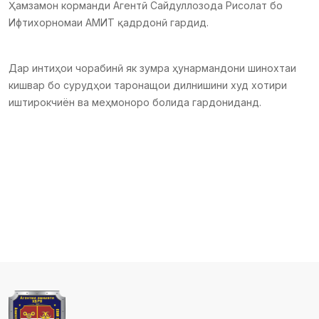
Ҳамзамон корманди Агентӣ Сайдуллозода Рисолат бо
Ифтихорномаи АМИТ қадрдонӣ гардид.
Дар интиҳои чорабинӣ як зумра ҳунармандони шинохтаи
кишвар бо сурудҳои таронащои дилнишини худ хотири
иштирокчиён ва меҳмоноро болида гардониданд.