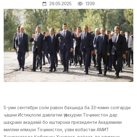
29.05.2025
1339
5-уми сентябри соли равон бахшида ба 33-юмин солгарди
ҷашни Истиқлоли давлатии Ҷумҳурии Тоҷикистон дар
шаҳраки академӣ бо иштироки президенти Академияи
миллии илмҳои Тоҷикистон, узви вобастаи АМИТ
Хушвахтзода Қобилҷон Хушвахт, раёсат ва олимони