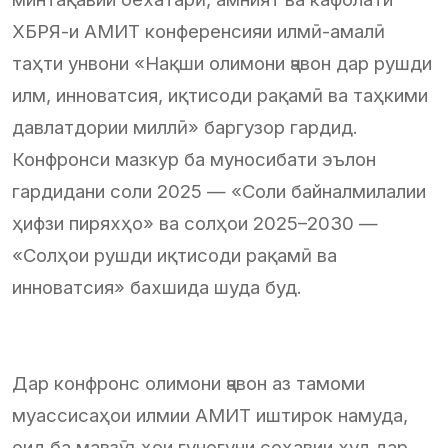
ХБРЯ-и АМИТ конференсияи илмӣ-амалӣ
таҳти унвони «Нақши олимони ҷавон дар рушди
илм, инноватсия, иқтисоди рақамӣ ва таҳкими
давлатдории миллӣ» баргузор гардид.
Конфронси мазкур ба муносибати эълон
гардидани соли 2025 — «Соли байналмилалии
ҳифзи пиряхҳо» ва солҳои 2025–2030 —
«Солҳои рушди иқтисоди рақамӣ ва
инноватсия» бахшида шуда буд.
Дар конфронс олимони ҷавон аз тамоми
муассисаҳои илмии АМИТ иштирок намуда,
оид ба мавзӯъҳои гуногуни соҳавии худ дар