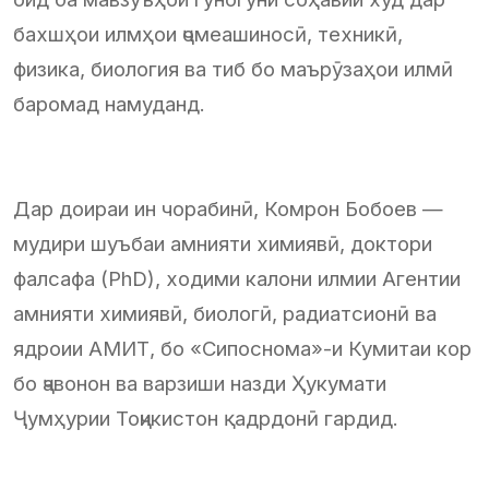
бахшҳои илмҳои ҷомеашиносӣ, техникӣ,
физика, биология ва тиб бо маърӯзаҳои илмӣ
баромад намуданд.
Дар доираи ин чорабинӣ, Комрон Бобоев —
мудири шуъбаи амнияти химиявӣ, доктори
фалсафа (PhD), ходими калони илмии Агентии
амнияти химиявӣ, биологӣ, радиатсионӣ ва
ядроии АМИТ, бо «Сипоснома»-и Кумитаи кор
бо ҷавонон ва варзиши назди Ҳукумати
Ҷумҳурии Тоҷикистон қадрдонӣ гардид.