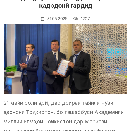
қадрдонӣ гардид
31.05.2025
1207
21 майи соли ҷорӣ, дар доираи таҷлили Рӯзи
ҷавонони Тоҷикистон, бо ташаббуси Академияи
миллии илмҳои Тоҷикистон дар Маркази
минтақавии бехатарӣ, амният ва кафолати