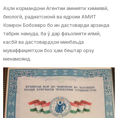
Аҳли кормандони Агентии амнияти химиявӣ,
биологӣ, радиатсионӣ ва ядроии АМИТ
Комрон Бобоевро бо ин дастоварди арзанда
табрик намуда, ба ӯ дар фаъолияти илмӣ,
касбӣ ва дастовардҳои минбаъда
муваффақиятҳои боз ҳам бештар орзу
менамоянд.