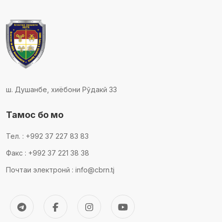
ш. Душанбе, хиёбони Рӯдакӣ 33
Тамос бо мо
Тел. : +992 37 227 83 83
Факс : +992 37 221 38 38
Почтаи электронӣ : info@cbrn.tj