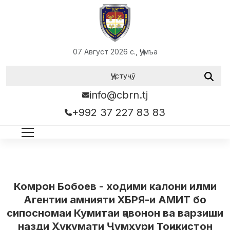
07 Август 2026 с., Ҷумъа
info@cbrn.tj
+992 37 227 83 83
Комрон Бобоев - ходими калони илми
Агентии амнияти ХБРЯ-и АМИТ бо
cипосномаи Кумитаи ҷавонон ва варзиши
назди Ҳукумати Ҷумҳури Тоҷикистон