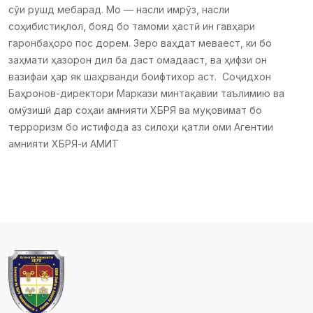
сӯи рушд мебарад. Мо — насли имрӯз, насли
соҳибистиқлол, бояд бо тамоми ҳастӣ ин гавҳари
гаронбаҳоро пос дорем. Зеро ваҳдат меваест, ки бо
заҳмати ҳазорон дил ба даст омадааст, ва ҳифзи он
вазифаи ҳар як шаҳрванди боифтихор аст. Соҷидхон
Баҳронов-директори Маркази минтақавии таълимию ва
омӯзишӣ дар соҳаи амнияти ХБРЯ ва муқовимат бо
терроризм бо истифода аз силоҳи қатли оми Агентии
амнияти ХБРЯ-и АМИТ