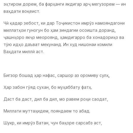
эҳтиром дорем, ба фарҳанги якдигар арҷ мегузорем — ин
ваҳдати воқеист.
Чӣ қадар зебост, ки дар Тоҷикистон имрӯз намояндагони
миллатҳои гуногун бо ҳам зиндагии осоишта доранд,
ҷашнҳоро якҷо меороянд, ҳамдигарро ба хонадориҳо ва
тӯю идҳо даъват мекунанд. Ин худ нишонаи комили
Ваҳдати миллӣ аст.
Бигзор бошад ҳар нафас, саршор аз оромиву сулҳ,
Ҳар забон гӯяд сухан, бо муҳаббату фатҳ.
Даст ба даст, дил ба дил, мо равем роҳи саодат,
Миллати муттаҳидем, пояндаем то абад.
Шукр, ки имрӯз Ватан, чун баҳоре сарсабз аст,