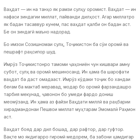
Ваҳдат — ин на танҳо як рамзи сулҳу оромист. Ваҳдат — ин
нафаси зиндагии миллат, пайванди дилҳост. Агар миллатро
як бадан тасаввур кунем, пас ваҳдат қалби он бадан аст.
Бе он зиндагӣ маъно надорад.
Бо имзои Созишномаи сулҳ, Тоҷикистон ба сӯи оромӣ ва
пешрафт раҳсипор шуд.
Имрӯз Тоҷикистонро тамоми ҷаҳониён чун кишвари амну
субот, сулҳ ва оромӣ мешиносанд. Ин ҳама ба шарофати
ваҳдат ба даст омадааст. Имрӯз кӯдаки тоҷик бо хандаи
беғам ба мактаб меравад, модар бо оромӣ фарзандашро
тарбия мекунад, ҷавонон бо умеди фардо дониш
меомӯзанд. Ин ҳама аз файзи Ваҳдати миллӣ ва раҳбарии
хирадмандонаи Пешвои миллат муҳтарам Эмомалӣ Раҳмон
аст.
Ваҳдат бояд дар дил бошад, дар рафтор, дар гуфтор.
Вақте мо якдигарро гиромӣ медорем, ба забони ҳамдигар