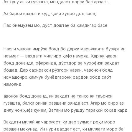
Аз хуну ашки гузашта, мондааст дарси бас арзаст.
Аз барои ваҳдати худ, ҷони худро дод касе,
Пас биёмӯзем мо, дӯст доштан ба ҳамдигар басе.
Насли ҷавони имрӯза бояд бо дарки масъулияти бузург ин
неъмат — ваҳдати миллиро ҳифз намояд. Ҳар як ҷавон
бояд донанда, офаранда, дӯстдор ва муҳофизи ваҳдат
бошад. Дар саҳифаҳои рӯзгори навин, ҷавонон бояд
номашонро ҳамчун бунёдгарони фардои обод сабт
намоянд.
Ҷавонон бояд донанд, ки ваҳдат на танҳо як таърихи
гузашта, балки оинаи равшани оянда аст. Агар мо онро аз
дилу ҷон ҳифз кунем, Ватани мо рушду тараққӣ хоҳад кард.
Ваҳдати миллӣ як чароғест, ки дар зулмот роҳи моро
равшан мекунад. Ин нури ваҳдат аст, ки миллати моро ба