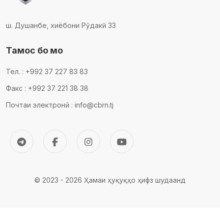
ш. Душанбе, хиёбони Рӯдакӣ 33
Тамос бо мо
Тел. : +992 37 227 83 83
Факс : +992 37 221 38 38
Почтаи электронӣ : info@cbrn.tj
© 2023 - 2026 Ҳамаи ҳуқуқҳо ҳифз шудаанд
Comodo SSL