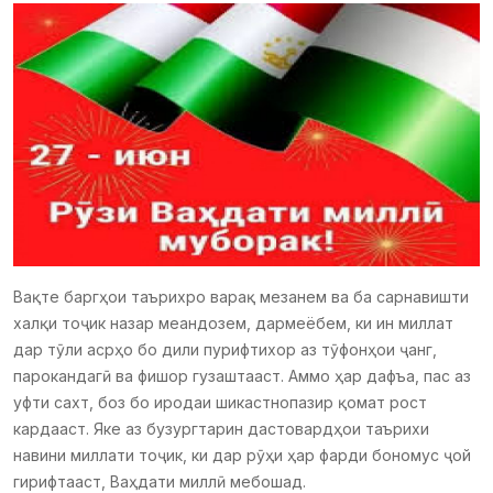
Вақте баргҳои таърихро варақ мезанем ва ба сарнавишти
халқи тоҷик назар меандозем, дармеёбем, ки ин миллат
дар тӯли асрҳо бо дили пурифтихор аз тӯфонҳои ҷанг,
парокандагӣ ва фишор гузаштааст. Аммо ҳар дафъа, пас аз
уфти сахт, боз бо иродаи шикастнопазир қомат рост
кардааст. Яке аз бузургтарин дастовардҳои таърихи
навини миллати тоҷик, ки дар рӯҳи ҳар фарди бономус ҷой
гирифтааст, Ваҳдати миллӣ мебошад.