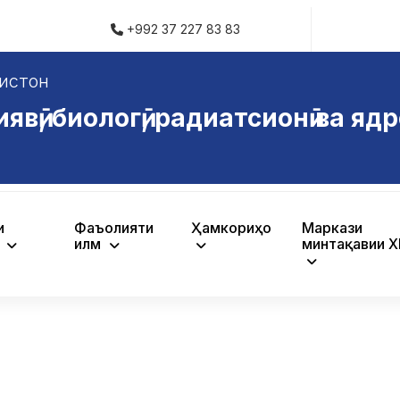
+992 37 227 83 83
истон
ӣ, биологӣ, радиатсионӣ ва ядр
и
Фаъолияти
Ҳамкориҳо
Маркази
ӣ
илмӣ
минтақавии 