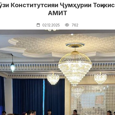
ӯзи Конститутсияи Ҷумҳурии Тоҷики
АМИТ
02.12.2025
762