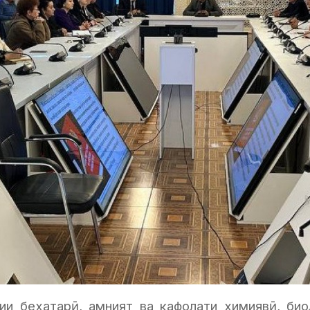
вии бехатарӣ, амният ва кафолати химиявӣ, био