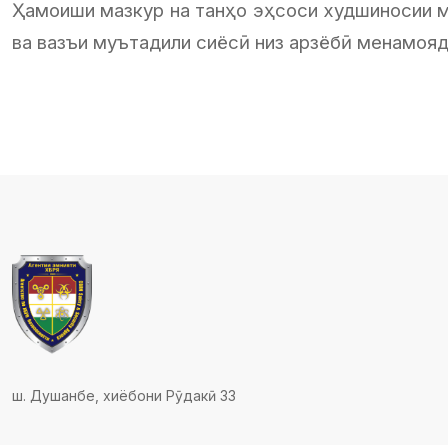
Ҳамоиши мазкур на танҳо эҳсоси худшиносии м
ва вазъи муътадили сиёсӣ низ арзёбӣ менамояд
ш. Душанбе, хиёбони Рӯдакӣ 33