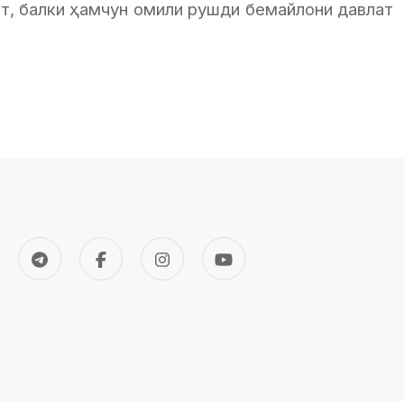
т, балки ҳамчун омили рушди бемайлони давлат