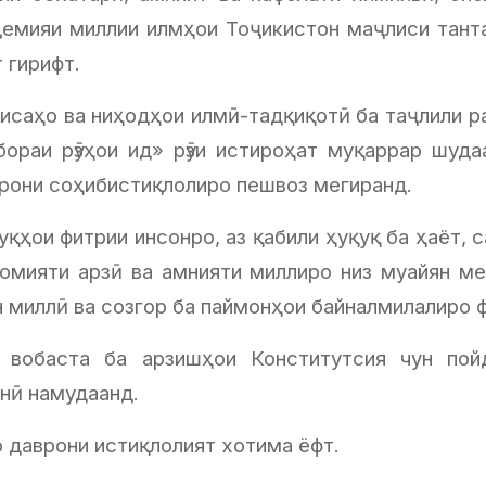
демияи миллии илмҳои Тоҷикистон маҷлиси тант
 гирифт.
саҳо ва ниҳодҳои илмӣ-тадқиқотӣ ба таҷлили рас
ораи рӯзҳои ид» рӯзи истироҳат муқаррар шудаа
рони соҳибистиқлолиро пешвоз мегиранд.
уқҳои фитрии инсонро, аз қабили ҳуқуқ ба ҳаёт,
момияти арзӣ ва амнияти миллиро низ муайян ме
 миллӣ ва созгор ба паймонҳои байналмилалиро 
 вобаста ба арзишҳои Конститутсия чун пой
нӣ намудаанд.
 даврони истиқлолият хотима ёфт.