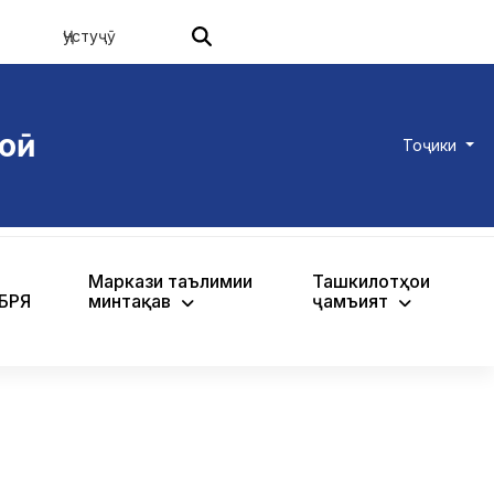
оӣ
Тоҷики
Маркази таълимии
Ташкилотҳои
ХБРЯ
минтақавӣ
ҷамъиятӣ