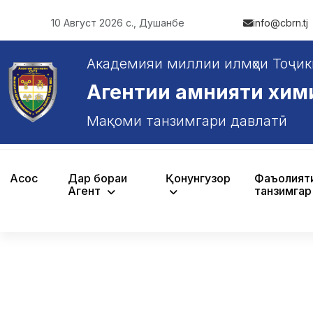
10 Август 2026 с., Душанбе
info@cbrn.tj
Академияи миллии илмҳои Тоҷик
Агентии амнияти химияв
Мақоми танзимгари давлатӣ
Асосӣ
Дар бораи
Қонунгузорӣ
Фаъолият
Агентӣ
танзимгар