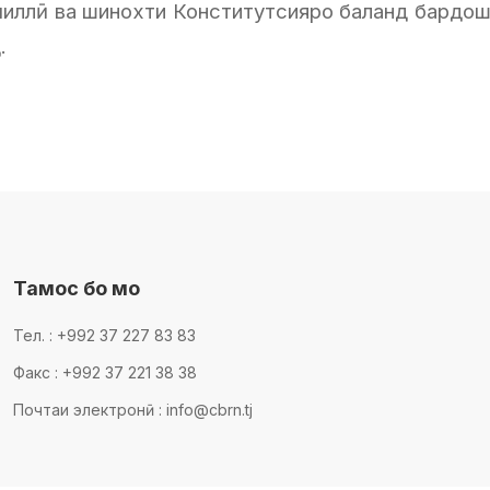
иллӣ ва шинохти Конститутсияро баланд бардош
.
Тамос бо мо
Тел. : +992 37 227 83 83
Факс : +992 37 221 38 38
Почтаи электронӣ : info@cbrn.tj