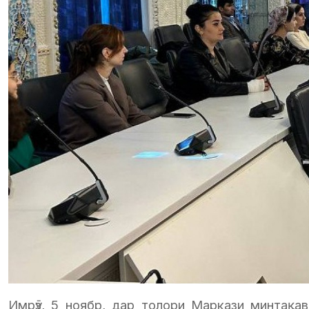
Имрӯз, 5 ноябр, дар толори Маркази минтақа