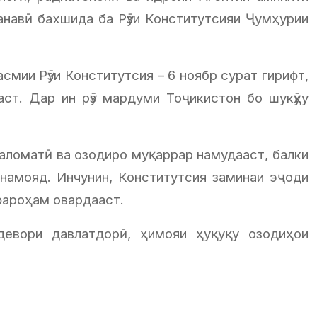
анавӣ бахшида ба Рӯзи Конститутсияи Ҷумҳурии
мии Рӯзи Конститутсия – 6 ноябр сурат гирифт,
ст. Дар ин рӯз мардуми Тоҷикистон бо шукӯҳу
 саломатӣ ва озодиро муқаррар намудааст, балки
намояд. Инчунин, Конститутсия заминаи эҷоди
фароҳам овардааст.
девори давлатдорӣ, ҳимояи ҳуқуқу озодиҳои