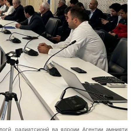
логӣ, радиатсионӣ ва ядроии Агентии амнияти