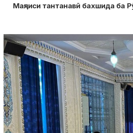
Маҷлиси тантанавӣ бахшида ба Р