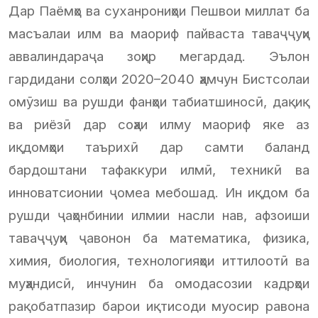
Дар Паёмҳо ва суханрониҳои Пешвои миллат ба
масъалаи илм ва маориф пайваста таваҷҷуҳи
аввалиндараҷа зоҳир мегардад. Эълон
гардидани солҳои 2020–2040 ҳамчун Бистсолаи
омӯзиш ва рушди фанҳои табиатшиносӣ, дақиқ
ва риёзӣ дар соҳаи илму маориф яке аз
иқдомҳои таърихӣ дар самти баланд
бардоштани тафаккури илмӣ, техникӣ ва
инноватсионии ҷомеа мебошад. Ин иқдом ба
рушди ҷаҳонбинии илмии насли нав, афзоиши
таваҷҷуҳи ҷавонон ба математика, физика,
химия, биология, технологияҳои иттилоотӣ ва
муҳандисӣ, инчунин ба омодасозии кадрҳои
рақобатпазир барои иқтисоди муосир равона