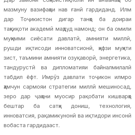
мазмуну вазифаҳои нав ғанӣ гардиданд. Илм
дар Тоҷикистон дигар танҳо ба доираи
таҳқиқоти академӣ маҳдуд намонд; он ба омили
муҳимми сиёсати давлатӣ, амнияти миллӣ,
рушди иқтисоди инноватсионӣ, ҳифзи муҳити
зист, таъмини амнияти озуқаворӣ, энергетика,
тандурустӣ ва дипломатияи байналмилалӣ
табдил ёфт. Имрӯз давлати тоҷикон илмро
ҳамчун сармояи стратегии миллӣ мешиносад,
зеро дар ҷаҳони муосир рақобати кишварҳо
бештар ба сатҳи дониш, технология,
инноватсия, рақамикунонӣ ва иқтидори инсонӣ
вобаста гардидааст.