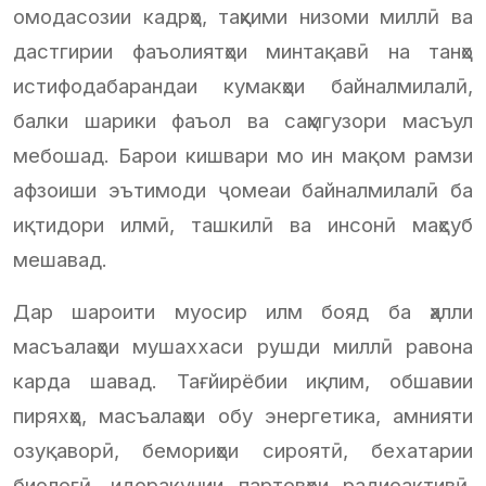
омодасозии кадрҳо, таҳкими низоми миллӣ ва
дастгирии фаъолиятҳои минтақавӣ на танҳо
истифодабарандаи кумакҳои байналмилалӣ,
балки шарики фаъол ва саҳмгузори масъул
мебошад. Барои кишвари мо ин мақом рамзи
афзоиши эътимоди ҷомеаи байналмилалӣ ба
иқтидори илмӣ, ташкилӣ ва инсонӣ маҳсуб
мешавад.
Дар шароити муосир илм бояд ба ҳалли
масъалаҳои мушаххаси рушди миллӣ равона
карда шавад. Тағйирёбии иқлим, обшавии
пиряхҳо, масъалаҳои обу энергетика, амнияти
озуқаворӣ, бемориҳои сироятӣ, бехатарии
биологӣ, идоракунии партовҳои радиоактивӣ,