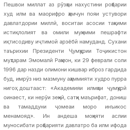
Пешвои миллат аз рӯзҳои нахустини роҳбарии
худ илм ва маорифро ҳамчун пояи устувори
давлатдории миллӣ, воситаи асосии таҳкими
истиқлолият ва омили муҳимми пешрафти
иқтисодиву иҷтимоӣ арзёбӣ намуданд. Сухани
таърихии Президенти Ҷумҳурии Тоҷикистон
муҳтарам Эмомалӣ Раҳмон, ки 29 феврали соли
1996 дар назди олимони кишвар иброз гардида
буд, имрӯз низ мазмуну аҳаммияти худро пурра
нигоҳ доштааст: «Академияи илмҳои ҷумҳурӣ
оинаест, ки нерӯи зеҳнӣ, сатҳи маърифат, дониш
ва тамаддуни ҷомеаи моро инъикос
менамояд». Ин андеша моҳияти аслии
муносибати роҳбарияти давлатро ба илм ифода