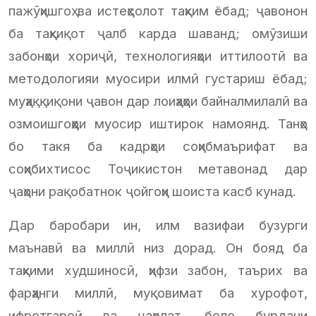
пажӯҳишгоҳ ва истеҳсолот таҳким ёбад; ҷавонон
ба таҳқиқот ҷалб карда шаванд; омӯзиши
забонҳои хориҷӣ, технологияҳои иттилоотӣ ва
методологияи муосири илмӣ густариш ёбад;
муҳаққиқони ҷавон дар лоиҳаҳои байналмилалӣ ва
озмоишгоҳҳои муосир иштирок намоянд. Танҳо
бо такя ба кадрҳои соҳибмаърифат ва
соҳибихтисос Тоҷикистон метавонад дар
ҷаҳони рақобатнок ҷойгоҳи шоиста касб кунад.
Дар баробари ин, илм вазифаи бузурги
маънавӣ ва миллӣ низ дорад. Он бояд ба
таҳкими худшиносӣ, ҳифзи забон, таърих ва
фарҳанги миллӣ, муқовимат ба хурофот,
ифротгароӣ ва ҷаҳолат, боло бурдани