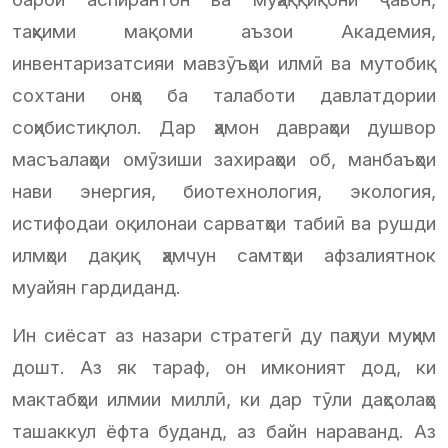
таҳкими мақоми аъзои Академия,
инвентаризатсияи мавзӯъҳои илмӣ ва мутобиқ
сохтани онҳо ба талаботи давлатдории
соҳибистиқлол. Дар ҳамон давраҳои душвор
масъалаҳои омӯзиши захираҳои об, манбаъҳои
нави энергия, биотехнология, экология,
истифодаи оқилонаи сарватҳои табиӣ ва рушди
илмҳои дақиқ ҳамчун самтҳои афзалиятнок
муайян гардиданд.
Ин сиёсат аз назари стратегӣ ду паҳлуи муҳим
дошт. Аз як тараф, он имконият дод, ки
мактабҳои илмии миллӣ, ки дар тӯли даҳсолаҳо
ташаккул ёфта буданд, аз байн нараванд. Аз