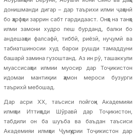
донишманди дигар – дар таърихи илми ҷаҳонӣ
бо ҳарфҳои заррин сабт гардидааст. Онҳо на танҳо
илми замони худро пеш бурданд, балки бо
андешаҳои фалсафӣ, тиббӣ, риёзӣ, нуҷумӣ ва
табиатшиносии худ барои рушди тамаддуни
башарӣ замина гузоштанд. Аз ин рӯ, ташаккули
муассисаҳои илмии муосир дар Тоҷикистон
идомаи мантиқии ҳамон мероси бузурги
таърихӣ мебошад.
Дар асри ХХ, таъсиси пойгоҳи Академияи
илмҳои Иттиҳоди Шӯравӣ дар Тоҷикистон,
табдили он ба шуъба ва баъдан таъсиси
Академияи илмҳои Ҷумҳурии Тоҷикистон дар