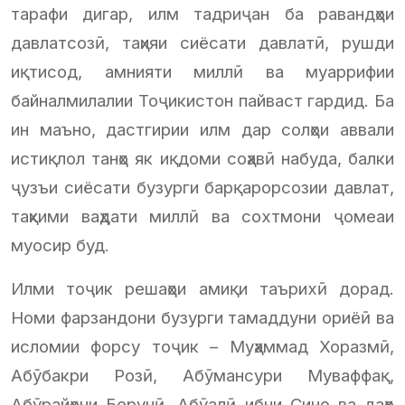
тарафи дигар, илм тадриҷан ба равандҳои
давлатсозӣ, таҳияи сиёсати давлатӣ, рушди
иқтисод, амнияти миллӣ ва муаррифии
байналмилалии Тоҷикистон пайваст гардид. Ба
ин маъно, дастгирии илм дар солҳои аввали
истиқлол танҳо як иқдоми соҳавӣ набуда, балки
ҷузъи сиёсати бузурги барқарорсозии давлат,
таҳкими ваҳдати миллӣ ва сохтмони ҷомеаи
муосир буд.
Илми тоҷик решаҳои амиқи таърихӣ дорад.
Номи фарзандони бузурги тамаддуни ориёӣ ва
исломии форсу тоҷик – Муҳаммад Хоразмӣ,
Абӯбакри Розӣ, Абӯмансури Муваффақ,
Абӯрайҳони Берунӣ, Абӯалӣ ибни Сино ва даҳҳо