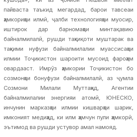
пайваста таъкид мегардад, барои тавсеаи
ҳамкориҳои илмӣ, ҷалби технологияҳои муосир,
иштирок дар барномаҳои минтақавию
байналмилалӣ, рушди таҳқиқоти муштарак ва
таҳкими нуфузи байналмилалии муассисаҳои
илмии Тоҷикистон шароити мусоид фароҳам
овардааст. Имрӯз ҳамкории Тоҷикистон бо
созмонҳои бонуфузи байналмилалӣ, аз ҷумла
Созмони Милали Муттаҳид, Агентии
байналмилалии энергияи атомӣ, ЮНЕСКО,
инчунин марказҳои илмии кишварҳои шарик,
имконият медиҳад, ки илм ҳамчун пули ҳамкорӣ,
эътимод ва рушди устувор амал намояд.