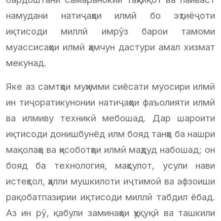
намудани натиҷаҳои илмӣ бо эҳтиёҷоти
иқтисоди миллӣ имрӯз барои тамоми
муассисаҳои илмӣ ҳамчун дастури амал хизмат
мекунад.
Яке аз самтҳои муҳимми сиёсати муосири илмӣ
ин тиҷоратикунонии натиҷаҳои фаъолияти илмӣ
ва илмиву техникӣ мебошад. Дар шароити
иқтисоди донишбунёд илм бояд танҳо ба нашри
мақолаҳо ва ҳисоботҳои илмӣ маҳдуд набошад; он
бояд ба технология, маҳсулот, усули нави
истеҳсол, ҳалли мушкилоти иҷтимоӣ ва афзоиши
рақобатпазирии иқтисоди миллӣ табдил ёбад.
Аз ин рӯ, қабули заминаҳои ҳуқуқӣ ва ташкили