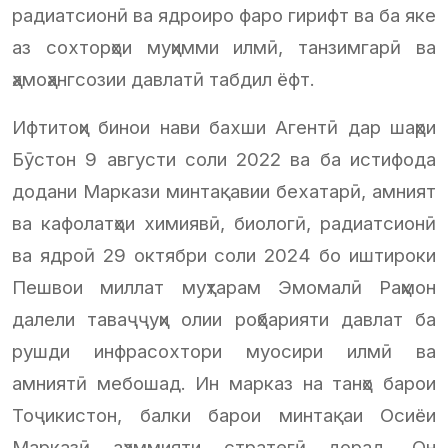
радиатсионӣ ва ядроиро фаро гирифт ва ба яке
аз сохторҳои муҳимми илмӣ, танзимгарӣ ва
ҳамоҳангсозии давлатӣ табдил ёфт.
Ифтитоҳи бинои нави бахши Агентӣ дар шаҳри
Бӯстон 9 августи соли 2022 ва ба истифода
додани Маркази минтақавии бехатарӣ, амният
ва кафолатҳои химиявӣ, биологӣ, радиатсионӣ
ва ядроӣ 29 октябри соли 2024 бо иштироки
Пешвои миллат муҳтарам Эмомалӣ Раҳмон
далели таваҷҷуҳи олии роҳбарияти давлат ба
рушди инфрасохтори муосири илмӣ ва
амниятӣ мебошад. Ин марказ на танҳо барои
Тоҷикистон, балки барои минтақаи Осиёи
Марказӣ аҳаммияти стратегӣ дорад. Он