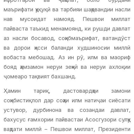
маърифати ҳуқуқӣ ва тарбияи шаҳрвандии насли
нав мусоидат намояд. Пешвои миллат
пайваста таъкид менамоянд, ки рушди давлат
аз насли босавод, соҳибмаърифат, ватандӯст
ва дорои ҳисси баланди худшиносии миллӣ
вобаста мебошад. Аз ин рӯ, илм ва маориф
бояд ҳамзамон неруи зеҳнӣ ва неруи ахлоқии
ҷомеаро тақвият бахшанд.
Ҳамин тариқ, дастовардҳои замони
соҳибистиқлол дар соҳаи илм натиҷаи сиёсати
устувор, дурбинона ва созандаи давлат,
бахусус ғамхории пайвастаи Асосгузори сулҳу
ваҳдати миллӣ – Пешвои миллат, Президенти