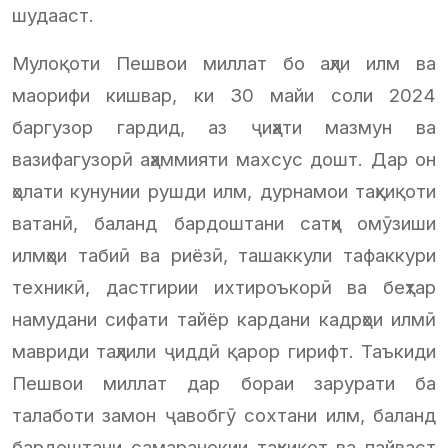
шудааст.
Мулоқоти Пешвои миллат бо аҳли илм ва
маорифи кишвар, ки 30 майи соли 2024
баргузор гардид, аз ҷиҳати мазмун ва
вазифагузорӣ аҳаммияти махсус дошт. Дар он
ҳолати кунунии рушди илм, дурнамои таҳқиқоти
ватанӣ, баланд бардоштани сатҳи омӯзиши
илмҳои табиӣ ва риёзӣ, ташаккули тафаккури
техникӣ, дастгирии ихтироъкорӣ ва беҳтар
намудани сифати тайёр кардани кадрҳои илмӣ
мавриди таҳлили ҷиддӣ қарор гирифт. Таъкиди
Пешвои миллат дар бораи зарурати ба
талаботи замон ҷавобгӯ сохтани илм, баланд
бардоштани самаранокии таҳқиқот ва пайваст