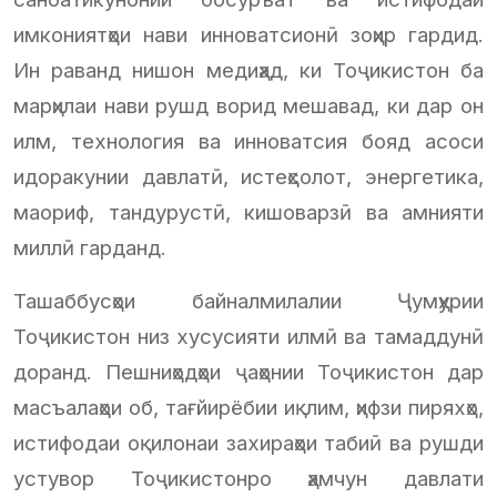
имкониятҳои нави инноватсионӣ зоҳир гардид.
Ин раванд нишон медиҳад, ки Тоҷикистон ба
марҳилаи нави рушд ворид мешавад, ки дар он
илм, технология ва инноватсия бояд асоси
идоракунии давлатӣ, истеҳсолот, энергетика,
маориф, тандурустӣ, кишоварзӣ ва амнияти
миллӣ гарданд.
Ташаббусҳои байналмилалии Ҷумҳурии
Тоҷикистон низ хусусияти илмӣ ва тамаддунӣ
доранд. Пешниҳодҳои ҷаҳонии Тоҷикистон дар
масъалаҳои об, тағйирёбии иқлим, ҳифзи пиряхҳо,
истифодаи оқилонаи захираҳои табиӣ ва рушди
устувор Тоҷикистонро ҳамчун давлати