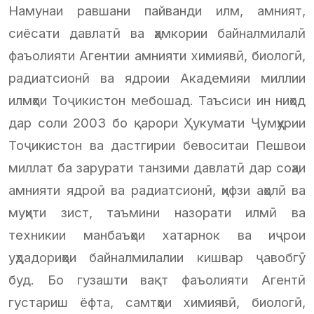
Намунаи равшани пайванди илм, амният,
сиёсати давлатӣ ва ҳамкории байналмилалӣ
фаъолияти Агентии амнияти химиявӣ, биологӣ,
радиатсионӣ ва ядроии Академияи миллии
илмҳои Тоҷикистон мебошад. Таъсиси ин ниҳод
дар соли 2003 бо қарори Ҳукумати Ҷумҳурии
Тоҷикистон ва дастгирии бевоситаи Пешвои
миллат ба зарурати танзими давлатӣ дар соҳаи
амнияти ядроӣ ва радиатсионӣ, ҳифзи аҳолӣ ва
муҳити зист, таъмини назорати илмӣ ва
техникии манбаъҳои хатарнок ва иҷрои
уҳдадориҳои байналмилалии кишвар ҷавобгӯ
буд. Бо гузашти вақт фаъолияти Агентӣ
густариш ёфта, самтҳои химиявӣ, биологӣ,