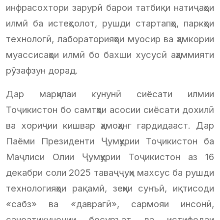
инфрасохтори зарурӣ барои татбиқи натиҷаҳои
илмӣ ба истеҳсолот, рушди стартапҳо, паркҳои
технологӣ, лабораторияҳои муосир ва ҳамкории
муассисаҳои илмӣ бо бахши хусусӣ аҳаммияти
рӯзафзун дорад.
Дар марҳилаи кунунӣ сиёсати илмии
Тоҷикистон бо самтҳои асосии сиёсати дохилӣ
ва хориҷии кишвар ҳамоҳанг гардидааст. Дар
Паёми Президенти Ҷумҳурии Тоҷикистон ба
Маҷлиси Олии Ҷумҳурии Тоҷикистон аз 16
декабри соли 2025 таваҷҷуҳи махсус ба рушди
технологияҳои рақамӣ, зеҳни сунъӣ, иқтисоди
«сабз» ва «даврагӣ», сармояи инсонӣ,
саноатикунонии босуръат ва истифодаи