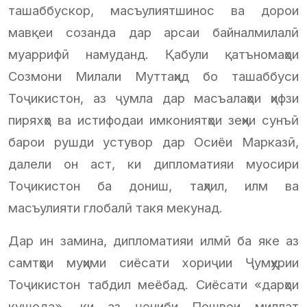
ташаббускор, масъулиятшинос ва дорои
мавқеи созанда дар арсаи байналмилалӣ
муаррифӣ намуданд. Қабули қатъномаҳои
Созмони Милали Муттаҳид бо ташаббуси
Тоҷикистон, аз ҷумла дар масъалаҳои ҳифзи
пиряхҳо ва истифодаи имкониятҳои зеҳни сунъӣ
барои рушди устувор дар Осиёи Марказӣ,
далели он аст, ки дипломатияи муосири
Тоҷикистон ба дониш, таҳлил, илм ва
масъулияти глобалӣ такя мекунад.
Дар ин замина, дипломатияи илмӣ ба яке аз
самтҳои муҳими сиёсати хориҷии Ҷумҳурии
Тоҷикистон табдил меёбад. Сиёсати «дарҳои
кушода», ки аз ҷониби Пешвои миллат