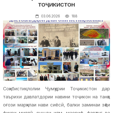
ТОҶИКИСТОН
03.06.2026
188
Соҳибистиқлолии Ҷумҳурии Тоҷикистон дар
таърихи давлатдории навини тоҷикон на танҳо
оғози марҳилаи нави сиёсӣ, балки заминаи эҳёи
фикри миллӣ, рушди илм, маориф, фарҳанг ва