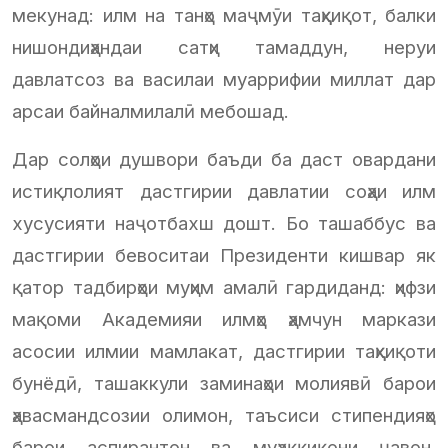
мекунад: илм на танҳо маҷмӯи таҳқиқот, балки
нишондиҳандаи сатҳи тамаддун, неруи
давлатсоз ва василаи муаррифии миллат дар
арсаи байналмилалӣ мебошад.
Дар солҳои душвори баъди ба даст овардани
истиқлолият дастгирии давлатии соҳаи илм
хусусияти наҷотбахш дошт. Бо ташаббус ва
дастгирии бевоситаи Президенти кишвар як
қатор тадбирҳои муҳим амалӣ гардиданд: ҳифзи
мақоми Академияи илмҳо ҳамчун маркази
асосии илмии мамлакат, дастгирии таҳқиқоти
бунёдӣ, ташаккули заминаҳои молиявӣ барои
ҳавасмандсозии олимон, таъсиси стипендияҳо
барои аспирантон ва муҳаққиқони ҷавон,