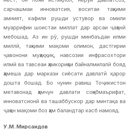
сарчашмаи инноватсия, воситаи таҳкими
амният, кафили рушди устувор ва омили
муаррифии шоистаи миллат дар арсаи ҷаҳонӣ
мебошад. Аз ин рӯ, рушди минбаъдаи илми
миллӣ, таҳкими мақоми олимон, дастгирии
ҷавонони муҳаққиқ, навсозии инфрасохтори
илмӣ ва тавсеаи ҳамкориҳои байналмилалӣ бояд
ҳамеша дар маркази сиёсати давлатӣ қарор
дошта бошад. Бо чунин равиш Тоҷикистон
метавонад ҳамчун давлати соҳибмаърифат,
инноватсионӣ ва ташаббускор дар минтақа ва
ҷаҳон мақоми боз ҳам баландтар касб намояд.
У.М. Мирсаидов