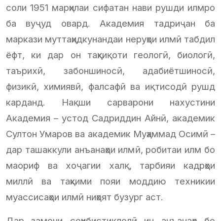
соли 1951 марҳилаи сифатан нави рушди илмро
ба вуҷуд овард. Академия тадриҷан ба
маркази муттаҳидкунандаи неруҳои илмӣ табдил
ёфт, ки дар он таҳқиқоти геологӣ, биологӣ,
таърихӣ, забоншиносӣ, адабиётшиносӣ,
физикӣ, химиявӣ, фалсафӣ ва иқтисодӣ рушд
карданд. Нақши сарварони нахустини
Академия – устод Садриддин Айнӣ, академик
Султон Умаров ва академик Муҳаммад Осимӣ –
дар ташаккули анъанаҳои илмӣ, робитаи илм бо
маориф ва хоҷагии халқ, тарбияи кадрҳои
миллӣ ва таҳкими пояи моддию техникии
муассисаҳои илмӣ ниҳоят бузург аст.
Дар замони соҳибистиқлолӣ ин анъанаҳо бо