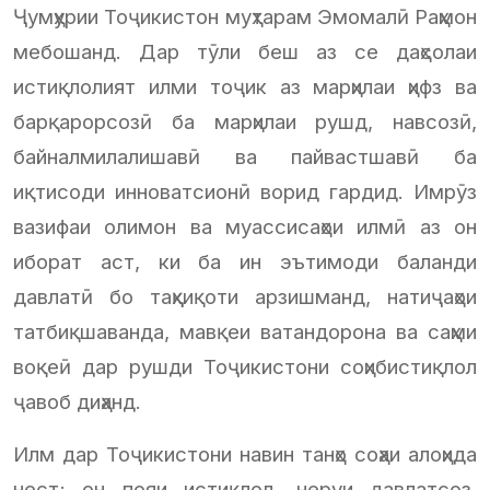
Ҷумҳурии Тоҷикистон муҳтарам Эмомалӣ Раҳмон
мебошанд. Дар тӯли беш аз се даҳсолаи
истиқлолият илми тоҷик аз марҳилаи ҳифз ва
барқарорсозӣ ба марҳилаи рушд, навсозӣ,
байналмилалишавӣ ва пайвастшавӣ ба
иқтисоди инноватсионӣ ворид гардид. Имрӯз
вазифаи олимон ва муассисаҳои илмӣ аз он
иборат аст, ки ба ин эътимоди баланди
давлатӣ бо таҳқиқоти арзишманд, натиҷаҳои
татбиқшаванда, мавқеи ватандорона ва саҳми
воқеӣ дар рушди Тоҷикистони соҳибистиқлол
ҷавоб диҳанд.
Илм дар Тоҷикистони навин танҳо соҳаи алоҳида
нест; он пояи истиқлол, неруи давлатсоз,