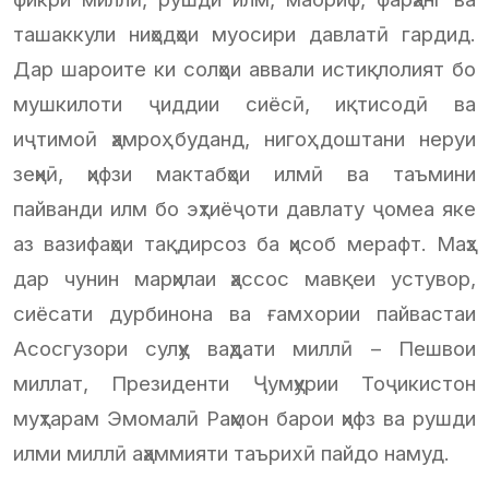
ташаккули ниҳодҳои муосири давлатӣ гардид.
Дар шароите ки солҳои аввали истиқлолият бо
мушкилоти ҷиддии сиёсӣ, иқтисодӣ ва
иҷтимоӣ ҳамроҳ буданд, нигоҳ доштани неруи
зеҳнӣ, ҳифзи мактабҳои илмӣ ва таъмини
пайванди илм бо эҳтиёҷоти давлату ҷомеа яке
аз вазифаҳои тақдирсоз ба ҳисоб мерафт. Маҳз
дар чунин марҳилаи ҳассос мавқеи устувор,
сиёсати дурбинона ва ғамхории пайвастаи
Асосгузори сулҳу ваҳдати миллӣ – Пешвои
миллат, Президенти Ҷумҳурии Тоҷикистон
муҳтарам Эмомалӣ Раҳмон барои ҳифз ва рушди
илми миллӣ аҳаммияти таърихӣ пайдо намуд.