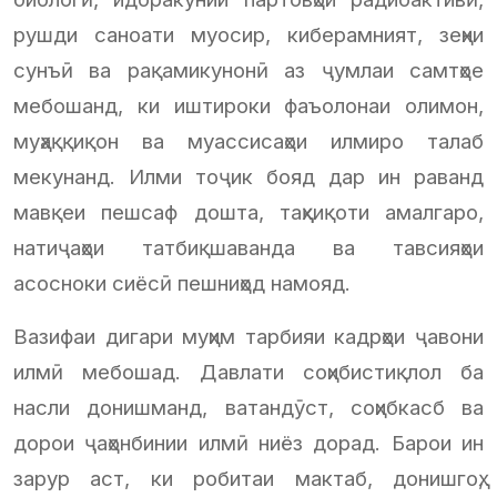
рушди саноати муосир, киберамният, зеҳни
сунъӣ ва рақамикунонӣ аз ҷумлаи самтҳое
мебошанд, ки иштироки фаъолонаи олимон,
муҳаққиқон ва муассисаҳои илмиро талаб
мекунанд. Илми тоҷик бояд дар ин раванд
мавқеи пешсаф дошта, таҳқиқоти амалгаро,
натиҷаҳои татбиқшаванда ва тавсияҳои
асосноки сиёсӣ пешниҳод намояд.
Вазифаи дигари муҳим тарбияи кадрҳои ҷавони
илмӣ мебошад. Давлати соҳибистиқлол ба
насли донишманд, ватандӯст, соҳибкасб ва
дорои ҷаҳонбинии илмӣ ниёз дорад. Барои ин
зарур аст, ки робитаи мактаб, донишгоҳ,