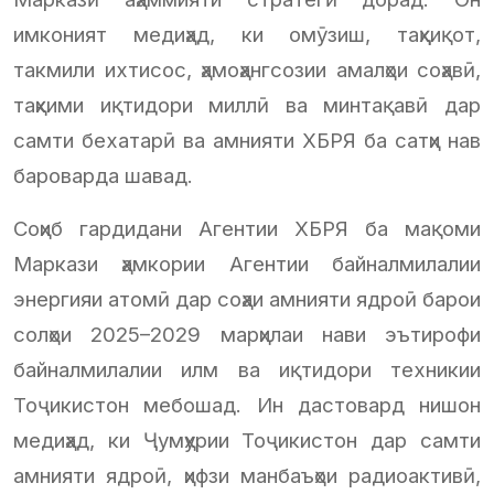
имконият медиҳад, ки омӯзиш, таҳқиқот,
такмили ихтисос, ҳамоҳангсозии амалҳои соҳавӣ,
таҳкими иқтидори миллӣ ва минтақавӣ дар
самти бехатарӣ ва амнияти ХБРЯ ба сатҳи нав
бароварда шавад.
Соҳиб гардидани Агентии ХБРЯ ба мақоми
Маркази ҳамкории Агентии байналмилалии
энергияи атомӣ дар соҳаи амнияти ядроӣ барои
солҳои 2025–2029 марҳилаи нави эътирофи
байналмилалии илм ва иқтидори техникии
Тоҷикистон мебошад. Ин дастовард нишон
медиҳад, ки Ҷумҳурии Тоҷикистон дар самти
амнияти ядроӣ, ҳифзи манбаъҳои радиоактивӣ,