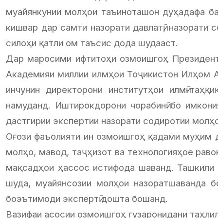
муайянкунии молҳои таъиноташон дуҳадафа ба
кишвар дар самти назорати давлатӣ, назорати
силоҳи қатли ом таъсис дода шудааст.
Дар маросими ифтитоҳи озмоишгоҳ Президент
Академияи миллии илмҳои Тоҷикистон Илҳом Амо
инчунин директорони институтҳои илмӣ-таҳ
намуданд. Иштирокдорони чорабинӣ бо имкони
дастгирии экспертии назорати содиротии молҳ
Оғози фаъолияти ин озмоишгоҳ қадами муҳим д
молҳо, мавод, таҷҳизот ва технологияҳое рав
мақсадҳои ҳассос истифода шаванд. Ташкили 
шуда, муайянсозии молҳои назоратшаванда б
боэътимоди экспертӣ дошта бошанд.
Вазифаи асосии озмоишгоҳ гузаронидани таҳлилҳ