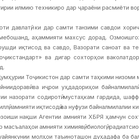
гирии илмию техникиро дар ҷараёни расмиёти вор
 давлатӣ, ки дар самти танзими савдои хориҷӣ, 
ул мебошанд, аҳаммияти махсус дорад. Озмоишго
ушди иқтисод ва савдо, Вазорати саноат ва тех
оҷикстандарт» ва дигар сохторҳои ваколатдор 
д.
Ҷумҳурии Тоҷикистон дар самти таҳкими низоми 
йниидоравӣ ва иҷрои уҳдадориҳои байналмилалӣ
ии назорати содиротӣ мустаҳкам гардида, шаф
лӣ, амнияти иқтисодӣ ва нуфузи байналмилалии к
фзоиши нақши Агентии амнияти ХБРЯ ҳамчун сох
масъалаҳои амнияти химиявӣ, биологӣ, радиатсион
айянкунии молҳои таъиноташон дуҳадафа ба бал