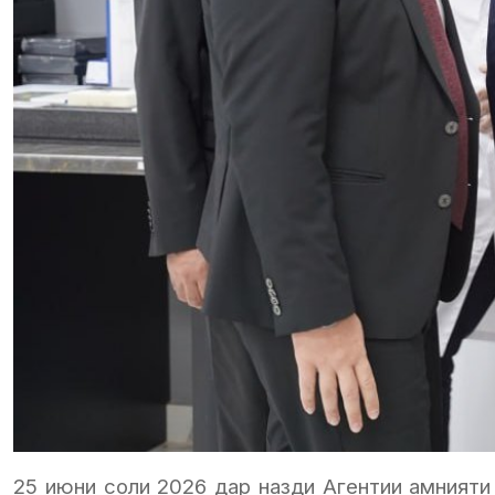
25 июни соли 2026 дар назди Агентии амнияти 