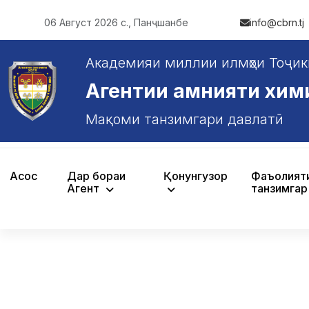
06 Август 2026 с., Панҷшанбе
info@cbrn.tj
Академияи миллии илмҳои Тоҷик
Агентии амнияти химияв
Мақоми танзимгари давлатӣ
Асосӣ
Дар бораи
Қонунгузорӣ
Фаъолият
Агентӣ
танзимгар