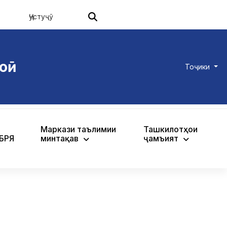
оӣ
Тоҷики
Маркази таълимии
Ташкилотҳои
ХБРЯ
минтақавӣ
ҷамъиятӣ