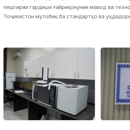
пешгирии гардиши ғайриқонунии мавод ва техн
Тоҷикистон мутобиқ ба стандартҳо ва уҳдадори