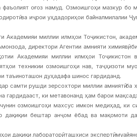
 фаъолият оғоз намуд. Озмоишгоҳи мазкур бо ма
 содиротӣ ва иҷрои уҳдадориҳои байналмилалии Ҷ
и Академияи миллии илмҳои Тоҷикистон, акаде
нзода, директори Агентии амнияти химиявӣ, био
қиқотии Академияи миллии илмҳои Тоҷикистон 
ятҳои техникии озмоишгоҳи нав, таҷҳизоти муо
ои таъиноташон дуҳадафа шинос гардиданд.
ар самти рушди зерсохтори миллии амниятӣ ба ҳ
она гардидааст, ки метавонанд ҳам барои мақсад
чунин озмоишгоҳи махсус имкон медиҳад, ки с
о дақиқии бештар анҷом ёбад ва мақомоти дав
ои дақиқи лабораторӣ, ташхиси экспертӣ, муайян