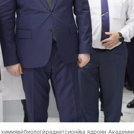
химиявӣ, биологӣ, радиатсионӣ ва ядроии Акаде