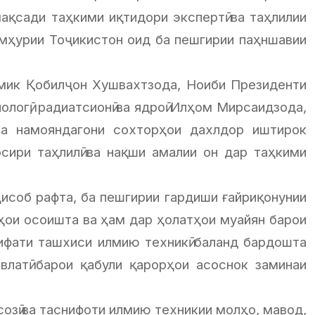
қсади таҳкими иқтидори экспертӣ ва таҳлилии
умҳурии Тоҷикистон оид ба пешгирии паҳншавии
мик Қобилҷон Хушвахтзода, Ноиби Президенти
логӣ, радиатсионӣ ва ядроӣ Илҳом Мирсаидзода,
ва намояндагони сохторҳои дахлдор иштирок
сири таҳлилӣ ва нақши амалии он дар таҳкими
исоб рафта, ба пешгирии гардиши ғайриқонунии
ҳои осоишта ва ҳам дар ҳолатҳои муайян барои
ифати ташхиси илмию техникӣ баланд бардошта
латӣ барои қабули қарорҳои асоснок заминаи
созӣ ва таснифоти илмию техникии молҳо, мавод,