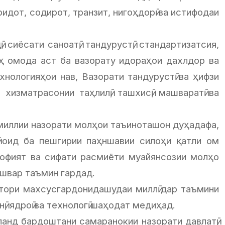
идот, содирот, транзит, нигоҳдорӣ ва истифодаи
сиёсати саноатӣ, тандурустӣ, стандартизатсия,
ҳ омода аст ба вазорату идораҳои дахлдор ва
нологияҳои нав, Вазорати тандурустӣ ва ҳифзи
хизматрасонии таҳлилӣ, ташхисӣ, машваратӣ ва
миллии назорати молҳои таъиноташон дуҳадафа,
 оид ба пешгирии паҳншавии силоҳи қатли ом
фофият ва сифати расмиёти муайянсозии молҳо
ишвар таъмин гардад.
тори махсусгардонидашудаи миллӣ дар таъмини
ӣ, ядроӣ ва технологӣ шаҳодат медиҳад.
анд бардоштани самаранокии назорати давлатӣ,