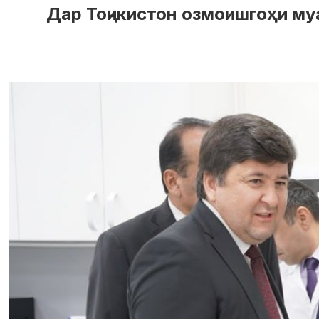
Дар Тоҷикистон озмоишгоҳи м