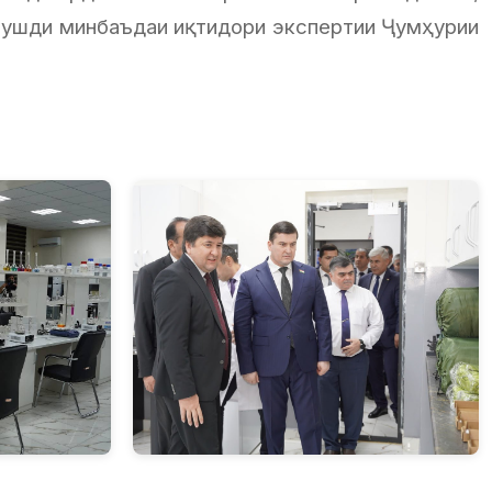
 рушди минбаъдаи иқтидори экспертии Ҷумҳурии