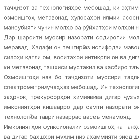
таҷҳизот ва технологияҳое мебошад, ки эҳти
озмоишгоҳ метавонад хулосаҳои илмии асоснок
мансубияти чунин молҳо ба рӯйхатҳои молҳои 
Дар шароити муосир назорати содиротии мол
меравад. Ҳадафи он пешгирӣ аз истифодаи маво
силоҳи қатли ом, воситаҳои интиқоли он ва диг
ки метавонад ташхиси мустақил ва касбиро та
Озмоишгоҳи нав бо таҷҳизоти муосири таҳли
спектрометрӣ муҷаҳҳаз мебошад. Ин технология
заҳрнок, прекурсорҳои химиявӣ ва дигар ҷуз
имкониятҳои кишварро дар самти назорати экс
технологӣ ба таври назаррас васеъ менамояд.
Имкониятҳои функсионалии озмоишгоҳ на танҳо ба
ва дигар бахшҳои муҳим низ аҳаммияти зиёд д