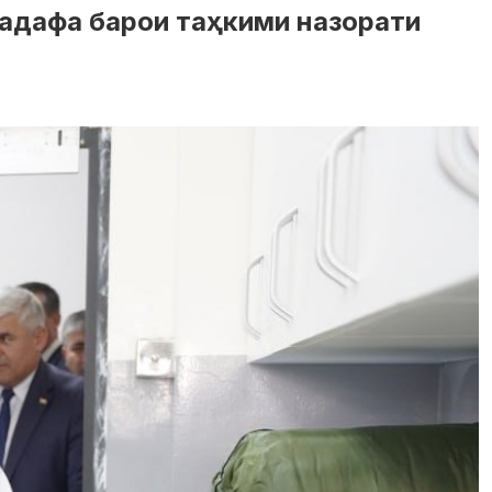
адафа барои таҳкими назорати