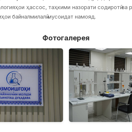
ологияҳои ҳассос, таҳкими назорати содиротӣ ва
ҳои байналмилалӣ мусоидат намояд.
Фотогалерея