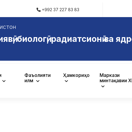
+992 37 227 83 83
истон
ӣ, биологӣ, радиатсионӣ ва ядр
и
Фаъолияти
Ҳамкориҳо
Маркази
ӣ
илмӣ
минтақавии 