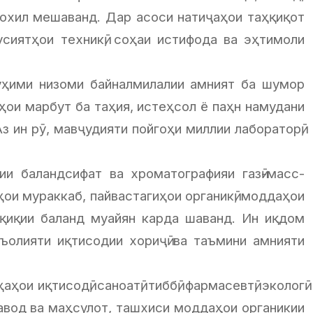
охил мешаванд. Дар асоси натиҷаҳои таҳқиқот
усиятҳои техникӣ, соҳаи истифода ва эҳтимоли
уҳими низоми байналмилалии амният ба шумор
ҳои марбут ба таҳия, истеҳсол ё паҳн намудани
з ин рӯ, мавҷудияти пойгоҳи миллии лабораторӣ,
и баландсифат ва хроматографияи газӣ-масс-
ои мураккаб, пайвастагиҳои органикӣ, моддаҳои
ақиқии баланд муайян карда шаванд. Ин иқдом
аъолияти иқтисодии хориҷӣ ва таъмини амнияти
и иқтисодӣ, саноатӣ, тиббӣ, фармасевтӣ, экологӣ
авод ва маҳсулот, ташхиси моддаҳои органикии