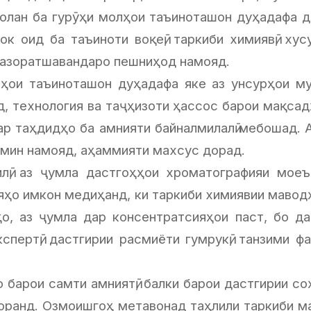
молан ба гурӯҳи молҳои таъиноташон дуҳадафа д
 оид ба таъиноти воқеӣ, таркиби химиявӣ, хус
назоратшавандаро пешниҳод намояд.
ҳои таъиноташон дуҳадафа яке аз унсурҳои м
д, технология ва таҷҳизоти ҳассос барои мақсад
ар таҳдидҳо ба амнияти байналмилалӣ мебошад. А
ъмин намояд, аҳаммияти махсус дорад.
лӣ, аз ҷумла дастгоҳҳои хроматографияи моеъи
ҳо имкон медиҳанд, ки таркиби химиявии маводҳ
ъҳо, аз ҷумла дар консентратсияҳои паст, бо д
пертӣ, дастгирии расмиёти гумрукӣ, танзими ф
рои самти амниятӣ, балки барои дастгирии соҳаҳо
оранд. Озмоишгоҳ метавонад таҳлили таркиби м