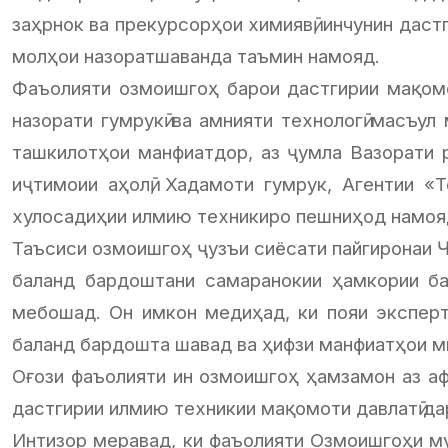
заҳрнок ва прекурсорҳои химиявӣ, инчунин даст
молҳои назоратшаванда таъмин намояд.
Фаъолияти озмоишгоҳ барои дастгирии мақомоти
назорати гумрукӣ ва амнияти технологӣ масъ
ташкилотҳои манфиатдор, аз ҷумла Вазорати р
иҷтимоии аҳолӣ, Хадамоти гумрук, Агентии «Т
хулосадиҳии илмию техникиро пешниҳод намоя
Таъсиси озмоишгоҳ ҷузъи сиёсати пайгиронаи 
баланд бардоштани самаранокии ҳамкории ба
мебошад. Он имкон медиҳад, ки пояи эксперт
баланд бардошта шавад ва ҳифзи манфиатҳои мил
Оғози фаъолияти ин озмоишгоҳ ҳамзамон аз а
дастгирии илмию техникии мақомоти давлатӣ дар 
Интизор меравад, ки фаъолияти Озмоишгоҳи му