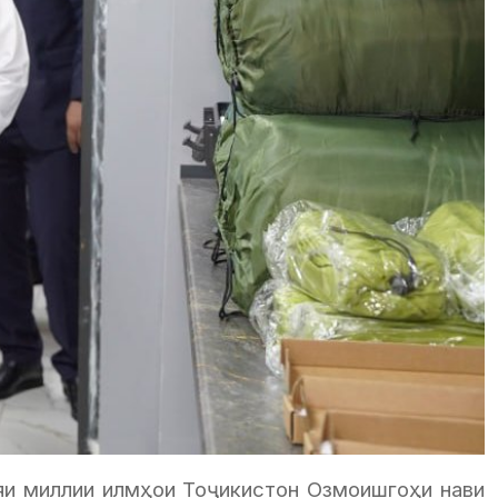
мияи миллии илмҳои Тоҷикистон Озмоишгоҳи нави