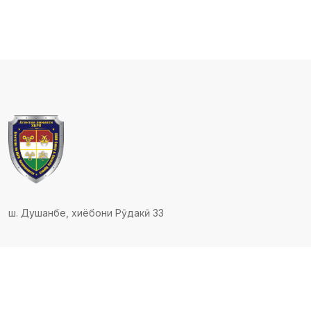
ш. Душанбе, хиёбони Рӯдакӣ 33
© 2023 - 2026 Ҳамаи ҳуқуқҳо ҳифз шудаанд