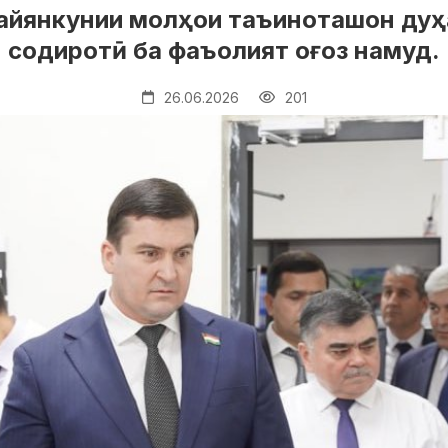
уайянкунии молҳои таъиноташон дуҳ
содиротӣ ба фаъолият оғоз намуд.
26.06.2026
201